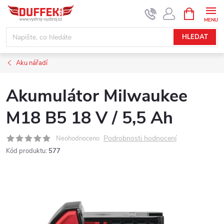
Přejít
NÁKUPNÍ
KOŠÍK
na
obsah
HLEDAT
Aku nářadí
Akumulátor Milwaukee
M18 B5 18 V / 5,5 Ah
Podrobnosti hodnocení
Neohodnoceno
Kód produktu:
577