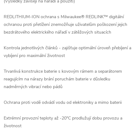
(Výsledky závisejí na nářadí a použití)
REDLITHIUM-ION ochrana s Milwaukee® REDLINK™ digitální
ochranou proti přetížení znemožňuje uživatelům poškození jejich
bezdrátového elektrického nářadí v zátěžových situacích
Kontrola jednotlivých článků - zajišťuje optimální úroveň přebíjení a
vybíjení pro maximální životnost
Trvanlivá konstrukce baterie s kovovým rámem a separátorem
reagujícím na nárazy brání poruchám baterie v důsledku
nadměrných vibrací nebo pádů
Ochrana proti vodě odvádí vodu od elektroniky a mimo baterii
Extrémní provozní teploty až -20°C prodlužují dobu provozu a
životnost