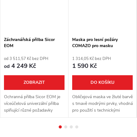
Záchranářská přilba Sicor
Maska pro lesní požáry
EOM
COMAZO pro masku
FFP2/FFP3
od 3 511,57 Kč bez DPH
1 314,05 Kč bez DPH
4 249 Kč
1 590 Kč
od
ZOBRAZIT
DO KOŠÍKU
Ochranná přilba Sicor EOM je
Obličejová maska ve žluté barvě
víceúčelová univerzální přilba
s tmavě modrými prvky, vhodná
splňující různé požadavky
pro použití s technickými
záchranných týmů při
zásahovými přilbami. Maska s
vyhledávacích a záchranných
integrovanou kapsou v oblasti
akcích, při hašení lesních i
úst a nosu poskytuje...