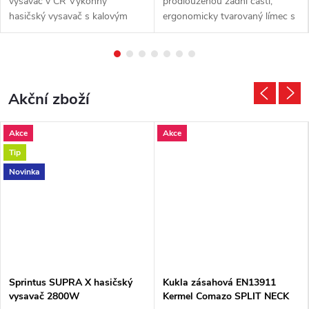
vysavač v ČR Výkonný
prodlouženou zadní částí,
hasičský vysavač s kalovým
ergonomicky tvarovaný límec s
čerpadlem 19 000l/h,velkým
nastavitelnou šířkou.Klíny pro
průtokem a výnikající
volnost pohybu pod pažemi,
ergonomií. Odčerpávání vody
rukávy s ochrannou hranou z...
po záplavách nebo...
Akční zboží
Akce
Akce
Tip
Novinka
Sprintus SUPRA X hasičský
Kukla zásahová EN13911
vysavač 2800W
Kermel Comazo SPLIT NECK