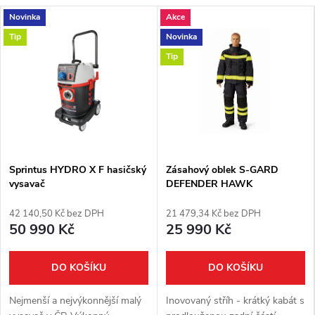
n
Novinka
Akce
Tip
Novinka
á
Tip
s
Sprintus HYDRO X F hasičský
Zásahový oblek S-GARD
vysavač
DEFENDER HAWK
42 140,50 Kč bez DPH
21 479,34 Kč bez DPH
50 990 Kč
25 990 Kč
DO KOŠÍKU
DO KOŠÍKU
Nejmenší a nejvýkonnější malý
Inovovaný stříh - krátký kabát s