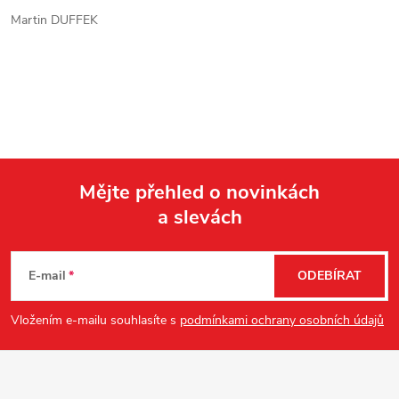
Martin DUFFEK
Mějte přehled o novinkách
a slevách
Z
á
E-mail
ODEBÍRAT
p
Vložením e-mailu souhlasíte s
podmínkami ochrany osobních údajů
a