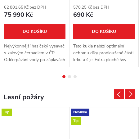
62 801,65 Kč bez DPH
570,25 Kč bez DPH
75 990 Kč
690 Kč
DO KOŠÍKU
DO KOŠÍKU
Nejvýkonnější hasičský vysavač
Tato kukla nabízí optimální
s kalovým čerpadlem v ČR
ochranu díky prodloužené části
Odčerpávání vody po záplavách
krku a šíje. Extra ploché švy
nebo haváriích vodovodního
pomáhají zabránit vzniku
potrubí, mytí plochých střech, a
tlakových bodů a poskytují tak
další úklidové práce. Vysavač...
ideální pohodlí při nošení....
Lesní požáry
Tip
Novinka
Tip