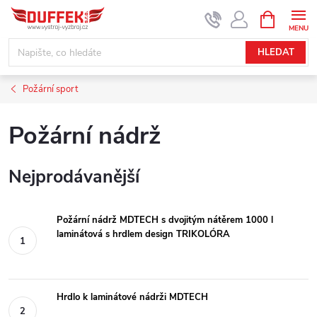
Přejít
NÁKUPNÍ
KOŠÍK
na
obsah
HLEDAT
Požární sport
Požární nádrž
Nejprodávanější
Požární nádrž MDTECH s dvojitým nátěrem 1000 l
laminátová s hrdlem design TRIKOLÓRA
Hrdlo k laminátové nádrži MDTECH