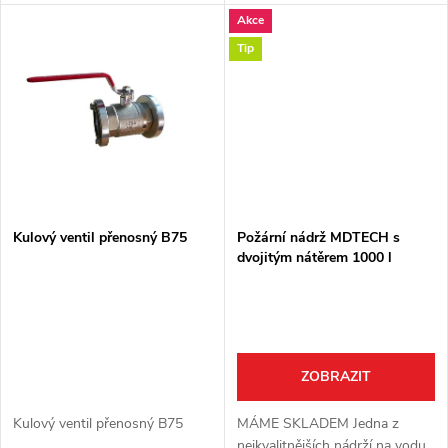
k
Závit na propojení pomocí
Akce
k
pevné spojky STORZ B75 2,5"
Hrdlo je...
t
Tip
t
ů
ů
Kulový ventil přenosný B75
Požární nádrž MDTECH s
dvojitým nátěrem 1000 l
laminátová s hrdlem
ZOBRAZIT
Kulový ventil přenosný B75
MÁME SKLADEM Jedna z
nejkvalitnějších nádrží na vodu,