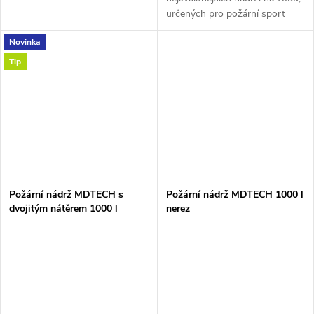
určených pro požární sport
Požářní nádrž je vyrobena ze
Novinka
sklolaminátu, na výrobu nádrže
je použito více materiálu než u...
Tip
Požární nádrž MDTECH s
Požární nádrž MDTECH 1000 l
dvojitým nátěrem 1000 l
nerez
laminátová s hrdlem design
TRIKOLÓRA