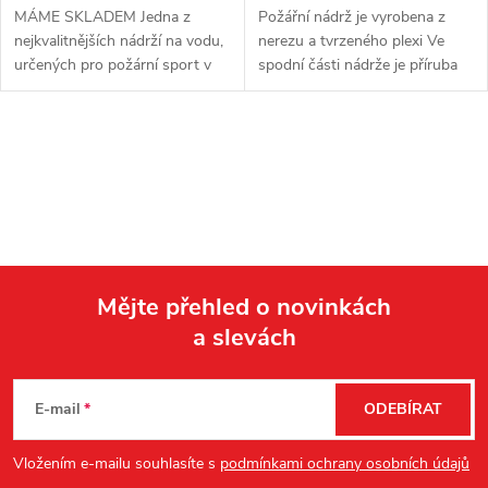
MÁME SKLADEM Jedna z
Požářní nádrž je vyrobena z
nejkvalitnějších nádrží na vodu,
nerezu a tvrzeného plexi Ve
určených pro požární sport v
spodní části nádrže je příruba
designu Trikolóra Požářní nádrž
Propojení pomocí pevné spojky
je vyrobena ze sklolaminátu, na
B75 Rozměry: výška 80cm
výrobu nádrže je použito...
x šířka 100cm x délka...
O
v
l
á
Mějte přehled o novinkách
d
a slevách
Z
a
á
c
E-mail
ODEBÍRAT
p
í
Vložením e-mailu souhlasíte s
podmínkami ochrany osobních údajů