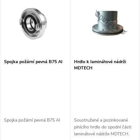
z
ý
Abecedně
e
p
n
i
í
s
p
Spojka požární pevná B75 Al
Hrdlo k laminátové nádrži
MDTECH
p
r
r
o
o
d
d
Spojka požární pevná B75 Al
Soustružené a pozinkované
u
plnícího hrdlo do spodní části
u
laminátové nádrže MDTECH.