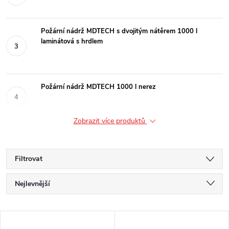
Požární nádrž MDTECH s dvojitým nátěrem 1000 l
laminátová s hrdlem
Požární nádrž MDTECH 1000 l nerez
Zobrazit více produktů
Filtrovat
Ř
Nejlevnější
a
Nejdražší
V
Nejprodávanější