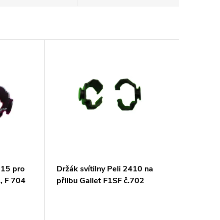
315 pro
Držák svítilny Peli 2410 na
A, F 704
přilbu Gallet F1SF č.702