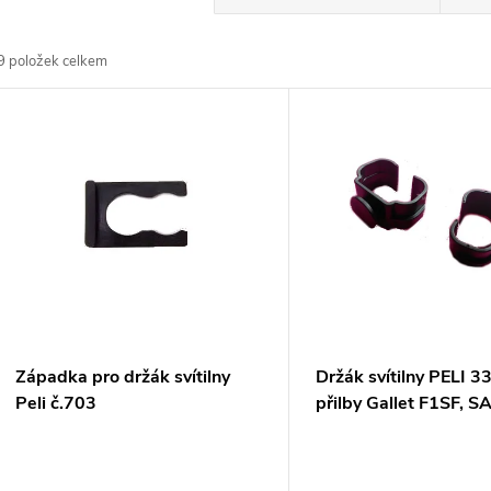
a
9
položek celkem
z
V
e
ý
n
p
p
s
r
p
Západka pro držák svítilny
Držák svítilny PELI 3
o
Peli č.703
přilby Gallet F1SF, S
r
d