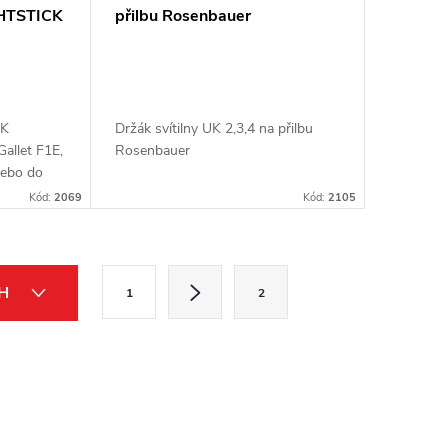
IGHTSTICK
přilbu Rosenbauer
CK
Držák svítilny UK 2,3,4 na přilbu
Gallet F1E,
Rosenbauer
ebo do
ky
Kód:
2069
Kód:
2105
R
S
CH
1
2
t
r
á
n
k