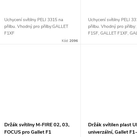
Uchycení svítilny PELI 3315 na
Uchycení svítilny PELI 3
přilbu. Vhodný pro přilby:GALLET
přilbu. Vhodný pro přilb
F1XF
F1SF, GALLET F1XF, GA
F1S/F1E, DRAEGER HPS
Kód:
2096
HPS 7000 (ve spojení s 
Draeger R79493)...
Držák svítilny M-FIRE 02, 03,
Držák svítilen plast 
FOCUS pro Gallet F1
univerzální, Gallet F1