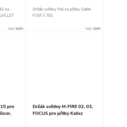
315 na
Držák svítilny Peli na přilbu Gallet
y:GALLET
F1SF č.702
Kód:
2093
Kód:
2087
315 pro
Držák svítilny M-FIRE 02, 03,
Sicor,
FOCUS pro přilby Kalisz