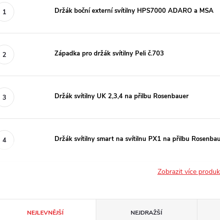
Držák boční externí svítilny HPS7000 ADARO a MSA
Západka pro držák svítilny Peli č.703
Držák svítilny UK 2,3,4 na přilbu Rosenbauer
Držák svítilny smart na svítilnu PX1 na přilbu Rosenba
Zobrazit více produ
Ř
NEJLEVNĚJŠÍ
NEJDRAŽŠÍ