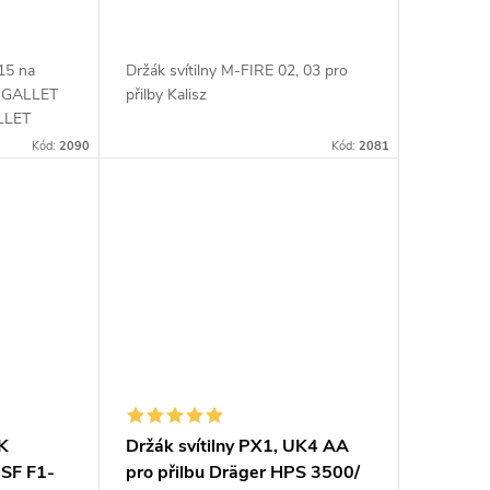
315 na
Držák svítilny M-FIRE 02, 03 pro
y: GALLET
přilby Kalisz
LLET
 3100/
Kód:
2090
Kód:
2081
držákem
UK
Držák svítilny PX1, UK4 AA
-SF F1-
pro přilbu Dräger HPS 3500/