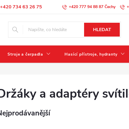
+420 734 63 26 75
+420 777 94 88 87
+
Podmínky ochrany osobních údajů
HLEDAT
Stroje a čerpadla
Hasící přístroje, hydranty
Držáky a adaptéry svíti
Nejprodávanější