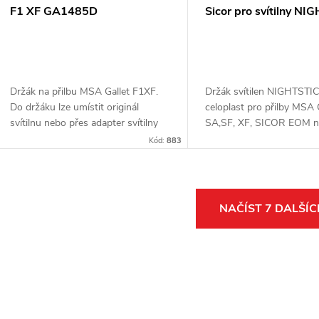
F1 XF GA1485D
Sicor pro svítilny N
XPP-5418
Držák na přilbu MSA Gallet F1XF.
Držák svítilen NIGHTSTI
Do držáku lze umístit originál
celoplast pro přilby MSA 
svítilnu nebo přes adapter svítilny
SA,SF, XF, SICOR EOM n
ostatních výrobců.
adapterů na ostatní znač
Kód:
883
DRÄGER, ROSENBAUE
O
NAČÍST 7 DALŠÍ
v
á
d