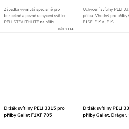
o
u
Západka vyvinutá speciálně pro
Uchycení svítilny PELI 3
d
bezpečné a pevné uchycení svítilen
přilbu. Vhodný pro přilb
k
PELI STEALTHLITE na přilbu
F1SF, F1SA, F1S
u
GALLET F1SF.
Kód:
2114
t
k
ů
t
ů
Držák svítilny PELI 3315 pro
Držák svítilny PELI 3
přilby Gallet F1XF 705
přilby Gallet, Dräger, 
Pab Fire 707