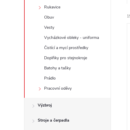
e
Rukavice
1
l
Obuv
Vesty
Vycházkové obleky - uniforma
Čistící a mycí prostředky
Doplňky pro stejnokroje
í
Batohy a tašky
i
Prádlo
Pracovní oděvy
Výzbroj
Stroje a čerpadla