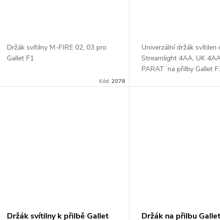
XF
Držák svítilny M-FIRE 02, 03 pro
Univerzální držák svítilen 
Gallet F1
Streamlight 4AA, UK 4AA
PARAT na přilby Gallet 
do adapterů na ostatní m
Kód:
2078
Gallet
Držák svítilny k přilbě Gallet
Držák na přilbu Galle