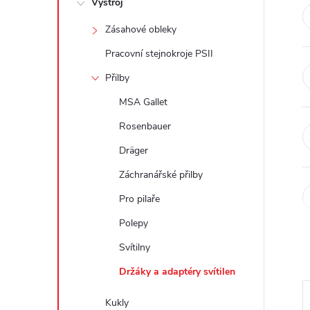
Výstroj
t
Zásahové obleky
r
Pracovní stejnokroje PSII
a
Přilby
MSA Gallet
n
Rosenbauer
n
Dräger
Záchranářské přilby
í
Pro pilaře
p
Polepy
a
Svítilny
Držáky a adaptéry svítilen
n
Kukly