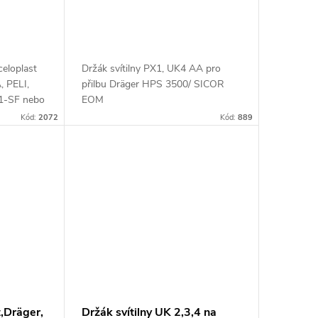
SICOR EOM
celoplast
Držák svítilny PX1, UK4 AA pro
, PELI,
přilbu Dräger HPS 3500/ SICOR
F1-SF nebo
EOM
odely
Kód:
2072
Kód:
889
t,Dräger,
Držák svítilny UK 2,3,4 na