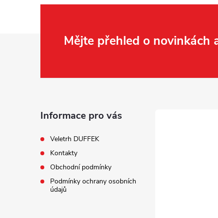
Z
Mějte přehled o novinkách
í
á
p
r
a
Informace pro vás
t
Veletrh DUFFEK
Kontakty
í
Obchodní podmínky
Podmínky ochrany osobních
údajů