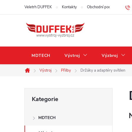
Přejít
Veletrh DUFFEK
Kontakty
Obchodní podmínky
na
obsah
MDTECH
Výstroj
Výzbroj
Výstroj
Přilby
Držáky a adaptéry svítilen
Domů
P
Přeskočit
Kategorie
kategorie
o
MDTECH
s