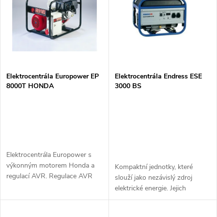
e
p
n
i
í
s
p
Elektrocentrála Europower EP
Elektrocentrála Endress ESE
8000T HONDA
3000 BS
p
r
r
o
o
d
Elektrocentrála Europower s
d
výkonným motorem Honda a
Kompaktní jednotky, které
u
regulací AVR. Regulace AVR
slouží jako nezávislý zdroj
u
zajišťuje možnost využití i
elektrické energie. Jejich
k
přístrojů náchylných na kolísání
konstrukce - stabilní výkon,
proudu - počítače apod.
k
snadná manipulace, obsluha a