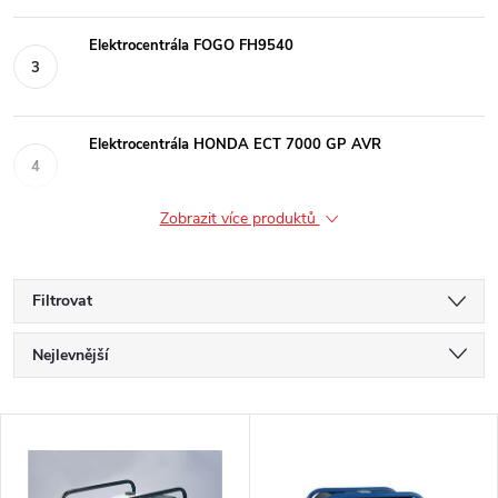
Elektrocentrála FOGO FH9540
Elektrocentrála HONDA ECT 7000 GP AVR
Zobrazit více produktů
Filtrovat
Ř
Nejlevnější
a
Nejdražší
V
Nejprodávanější
z
ý
Abecedně