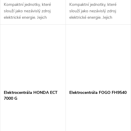
Kompaktní jednotky, které
Kompaktní jednotky, které
slouží jako nezávislý zdroj
slouží jako nezávislý zdroj
elektrické energie. Jejich
elektrické energie. Jejich
konstrukce - stabilní výkon,
konstrukce - stabilní výkon,
snadná manipulace, obsluha a
snadná manipulace, obsluha a
bohatá výbava je předurčuje k
bohatá výbava je předurčuje k
vysokým...
vysokým...
Elektrocentrála HONDA ECT
Elektrocentrála FOGO FH9540
7000 G