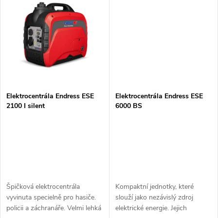
Motor...
bohatá výbava je předurčuje k
t
vysokým...
t
ů
ů
Elektrocentrála Endress ESE
Elektrocentrála Endress ESE
2100 I silent
6000 BS
Špičková elektrocentrála
Kompaktní jednotky, které
vyvinuta specielně pro hasiče.
slouží jako nezávislý zdroj
policii a záchranáře. Velmi lehká
elektrické energie. Jejich