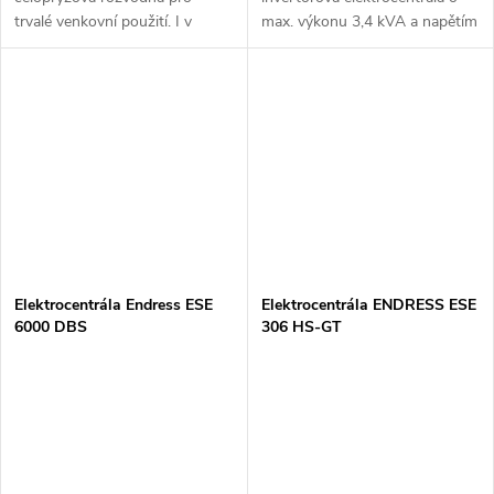
trvalé venkovní použití. I v
max. výkonu 3,4 kVA a napětím
nejtěžších podmínkách velmi
230V, s ručním i elektrickým
spolehlivá. Kabel může být
startováním.
omotán kolem rukojeti pro
přepravu....
Elektrocentrála Endress ESE
Elektrocentrála ENDRESS ESE
6000 DBS
306 HS-GT