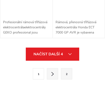
Profesionální rámová třífázová
Rámová, přenosná třífázová
elektrocentrálaelektrocentrály
elektrocentrála Honda ECT
GEKO professional jsou
7000 GP AVR je vybavena
navrženy pro dlouhodobé a
synchronním alternátorem,
náročné práce,určena pro
ochranou proti přetížení a
osvětlovací techniku, středně
olejovým hlídačem. Je určena
O
velké...
pro napájení...
NAČÍST DALŠÍ 4
v
l
S
1
2
t
á
r
d
á
a
n
k