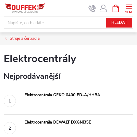
Přejít
NÁKUPNÍ
KOŠÍK
na
obsah
HLEDAT
Stroje a čerpadla
Elektrocentrály
Nejprodávanější
Elektrocentrála GEKO 6400 ED-A/HHBA
Elektrocentrála DEWALT DXGNi35E