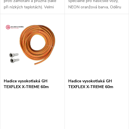
u
proti zamotání a pružná (také
speciálně pro hasičské vozy,
u
při nízkých teplotách). Velmi
NEON oranžová barva, Oděru
k
malý poloměr ohybu a vysoká
odolný povrch, Snadno
k
odolnost proti oděru díky
omyvatelná. Vnitřní průměr 25
speciálnímu systému tkaní...
mm Maximální pracovní tlak 40
t
bar...
t
ů
ů
Hadice vysokotlaká GH
Hadice vysokotlaká GH
TEXFLEX X-TREME 60m
TEXFLEX X-TREME 60m
včetně spojek 1" - 1" převlečné
včetně spojek M45 x 1,5 - 1"
matky