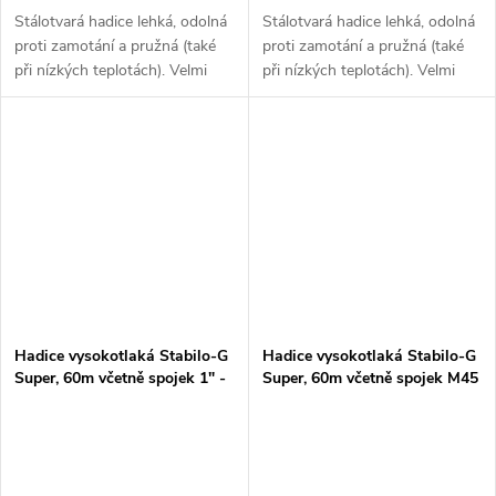
Stálotvará hadice lehká, odolná
Stálotvará hadice lehká, odolná
proti zamotání a pružná (také
proti zamotání a pružná (také
při nízkých teplotách). Velmi
při nízkých teplotách). Velmi
malý poloměr ohybu a vysoká
malý poloměr ohybu a vysoká
odolnost proti oděru díky
odolnost proti oděru díky
speciálnímu systému tkaní...
speciálnímu systému tkaní...
Hadice vysokotlaká Stabilo-G
Hadice vysokotlaká Stabilo-G
Super, 60m včetně spojek 1" -
Super, 60m včetně spojek M45
1" převlečné matky
x 1,5 - 1"