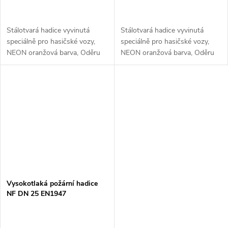
Stálotvará hadice vyvinutá
Stálotvará hadice vyvinutá
speciálně pro hasičské vozy,
speciálně pro hasičské vozy,
NEON oranžová barva, Oděru
NEON oranžová barva, Oděru
odolný povrch, Snadno
odolný povrch, Snadno
omyvatelná. Vnitřní průměr 25
omyvatelná. Vnitřní průměr 25
mm Maximální pracovní tlak 40
mm Maximální pracovní tlak 40
bar...
bar...
Vysokotlaká požární hadice
NF DN 25 EN1947