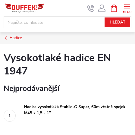
Přejít
NÁKUPNÍ
KOŠÍK
na
obsah
HLEDAT
Hadice
Vysokotlaké hadice EN
1947
Nejprodávanější
Hadice vysokotlaká Stabilo-G Super, 60m včetně spojek
M45 x 1,5 - 1"