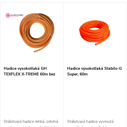
a
V
Nejprodávanější
z
ý
Abecedně
e
p
n
i
í
s
p
Hadice vysokotlaká GH
Hadice vysokotlaká Stabilo-G
TEXFLEX X-TREME 60m bez
Super, 60m
p
spojek
r
r
o
o
d
d
Stálotvará hadice lehká, odolná
Stálotvará hadice vyvinutá