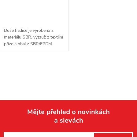
Duše hadice je vyrobena z
materiálu SBR, výztuž z textilní
příze a obal z SBR/EPDM
materiálu. Vnější hladký povrch
snižuje koeficient tření a je
proveden v černé barvě.
O
Konce...
v
l
á
Mějte přehled o novinkách
d
a slevách
Z
a