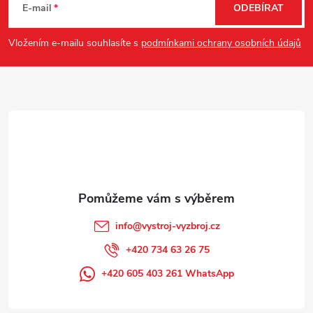
á
c
E-mail
ODEBÍRAT
p
í
Vložením e-mailu souhlasíte s
podmínkami ochrany osobních údajů
p
a
r
t
v
í
k
y
v
info
@
vystroj-vyzbroj.cz
ý
+420 734 63 26 75
p
+420 605 403 261 WhatsApp
i