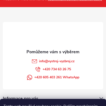
k
a
y
t
v
ý
í
p
i
s
info
@
vystroj-vyzbroj.cz
u
+420 734 63 26 75
+420 605 403 261 WhatsApp
Informace pro vás