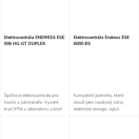
Elektrocentrála ENDRESS ESE
Elektrocentrála Endress ESE
506 HG-GT DUPLEX
6000 BS
Špičková elektrocentrála pro
Kompaktní jednotky, které
hasiče a záchranáře. Vysoké
slouží jako nezávislý zdroj
krytí IP54 u alternátoru a krytí
elektrické energie. Jejich
IP44 u zásuvek. Tyto parametry
konstrukce - stabilní výkon,
předurčují centrálu do
snadná manipulace, obsluha a
náročných podmínkek....
bohatá výbava je předurčuje k
vysokým...