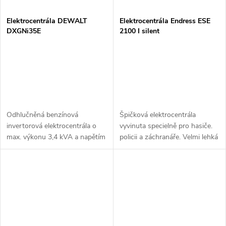
Elektrocentrála DEWALT
Elektrocentrála Endress ESE
DXGNi35E
2100 I silent
Odhlučněná benzínová
Špičková elektrocentrála
invertorová elektrocentrála o
vyvinuta specielně pro hasiče.
max. výkonu 3,4 kVA a napětím
policii a záchranáře. Velmi lehká
230V, s ručním i elektrickým
jednoduše přenosná s
startováním.
inventorovou technologií. Velmi
vhodná pro nápajení citlivých...