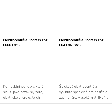
Elektrocentrála Endress ESE
Elektrocentrála Endress ESE
6000 DBS
604 DIN B&S
Kompaktní jednotky, které
Špičková elektrocentrála
slouží jako nezávislý zdroj
vyvinuta specielně pro hasiče a
elektrické energie. Jejich
záchranáře. Vysoké krytí IP54 u
konstrukce - stabilní výkon,
alternátoru a ještě vyšší krytí
snadná manipulace, obsluha a
IP68 u zásuvek. Tyto parametry