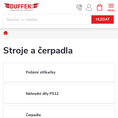
Přejít
NÁKUPNÍ
KOŠÍK
na
obsah
HLEDAT
Domů
Stroje a čerpadla
Požární stříkačky
Náhradní díly PS12
Čerpadla