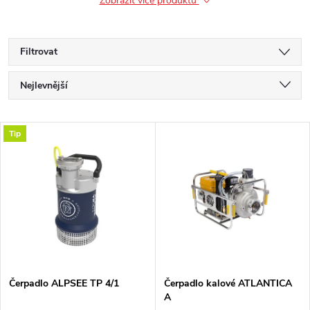
Zobrazit více produktů
Filtrovat
Ř
Nejlevnější
a
Nejdražší
V
Tip
Nejprodávanější
z
ý
Abecedně
e
p
n
i
í
s
p
Čerpadlo ALPSEE TP 4/1
Čerpadlo kalové ATLANTICA
A