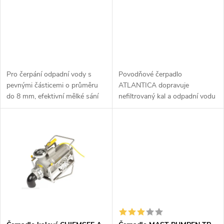
p
r
r
o
o
d
d
Pro čerpání odpadní vody s
Povodňové čerpadlo
u
pevnými částicemi o průměru
ATLANTICA dopravuje
u
do 8 mm, efektivní mělké sání
nefiltrovaný kal a odpadní vodu
k
až do několika milimetrů bez
s pevnými částicemi až do
k
dalšího příslušenství. Spolehlivý
průměru 80 mm bez ucpání a je
nepřetržitý provoz s...
vybaveno patentovaným
t
čerpacím kolem, které slouží...
t
ů
ů