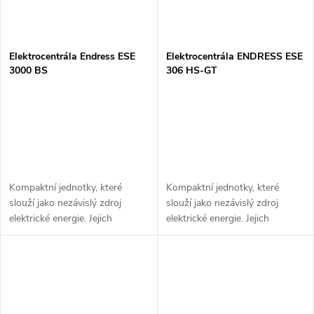
Elektrocentrála Endress ESE
Elektrocentrála ENDRESS ESE
3000 BS
306 HS-GT
Kompaktní jednotky, které
Kompaktní jednotky, které
slouží jako nezávislý zdroj
slouží jako nezávislý zdroj
elektrické energie. Jejich
elektrické energie. Jejich
konstrukce - stabilní výkon,
konstrukce - stabilní výkon,
snadná manipulace, obsluha a
snadná manipulace, obsluha a
bohatá výbava je předurčuje k
bohatá výbava je předurčuje k
vysokým...
vysokým...