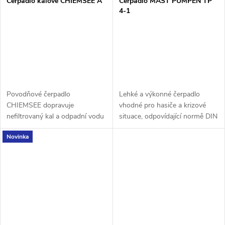
Čerpadlo kalové CHIEMSEE A
Čerpadlo MAST PUMPEN TP
4-1
Povodňové čerpadlo
Lehké a výkonné čerpadlo
CHIEMSEE dopravuje
vhodné pro hasiče a krizové
nefiltrovaný kal a odpadní vodu
situace, odpovídající normě DIN
s pevnými částicemi až do
14425. Bezúdržbové čerpadlo,
Novinka
průměru 80 mm bez ucpání a je
zapouzdřený elektromotor,
vybaveno patentovaným
bezpečný běh na sucho,...
čerpacím kolem, které slouží...