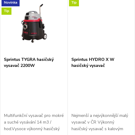
další úklidové práce. Vysavač...
ergonomií. Odčerpávání vody
t
Novinka
Tip
po záplavách nebo...
t
Tip
ů
ů
Sprintus TYGRA hasičský
Sprintus HYDRO X W
vysavač 2200W
hasičský vysavač
Multifunkční vysavač pro mokré
Nejmenší a nejvýkonnější malý
a suché vysávání 14 m3 /
vysavač v ČR Výkonný
hod.Vysoce výkonný hasičský
hasičský vysavač s kalovým