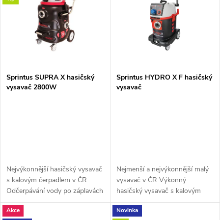
e
p
n
i
í
s
p
Sprintus SUPRA X hasičský
Sprintus HYDRO X F hasičský
vysavač 2800W
vysavač
p
r
r
o
o
d
d
Nejvýkonnější hasičský vysavač
Nejmenší a nejvýkonnější malý
u
s kalovým čerpadlem v ČR
vysavač v ČR Výkonný
u
Odčerpávání vody po záplavách
hasičský vysavač s kalovým
k
nebo haváriích vodovodního
čerpadlem 19 000l/h,velkým
Akce
Novinka
k
potrubí, mytí plochých střech, a
průtokem a výnikající