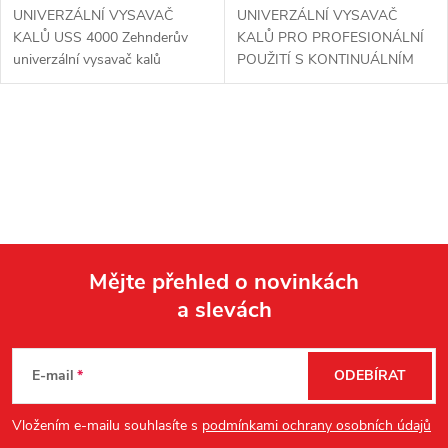
UNIVERZÁLNÍ VYSAVAČ
UNIVERZÁLNÍ VYSAVAČ
KALŮ USS 4000 Zehnderův
KALŮ PRO PROFESIONÁLNÍ
univerzální vysavač kalů
POUŽITÍ S KONTINUÁLNÍM
USS4000 čistí silně znečištěné
SÁNÍM S NASTAVITELNÝM 4
zahradní rybníky od bahna, kalů
ČINNÝM MEMBRÁNOVÝM
a nežádoucích pevných látek.
ČERPADLEM. PROVEDENÍ:
O
Robustní...
Profesionální vysavač kalů jako
mobilní...
v
l
á
Mějte přehled o novinkách
d
a slevách
Z
a
á
c
E-mail
ODEBÍRAT
p
í
Vložením e-mailu souhlasíte s
podmínkami ochrany osobních údajů