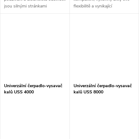
jsou silnými stránkami
flexibilitě a vynikající
hasičského vysavače HYDRA.
ovladatelnosti je HYDRA-BOY
Optimálně sladěné komponenty
spolehlivý i v těch nejtěsnějších
umožňují stabilní a kompaktní...
prostorech. Vzhledem k nízké
hmotnosti a...
Univerzální čerpadlo-vysavač
Univerzální čerpadlo-vysavač
kalů USS 4000
kalů USS 8000