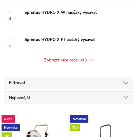
Sprintus HYDRO X W hasičský vysavač
Sprintus HYDRO X F hasičský vysavač
Zobrazit více produktů
Filtrovat
Ř
Nejlevnější
a
Nejdražší
V
Akce
Novinka
Nejprodávanější
z
Novinka
Tip
ý
Abecedně
Tip