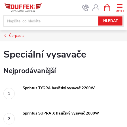
Přejít
NÁKUPNÍ
KOŠÍK
na
obsah
HLEDAT
Čerpadla
Speciální vysavače
Nejprodávanější
Sprintus TYGRA hasičský vysavač 2200W
Sprintus SUPRA X hasičský vysavač 2800W