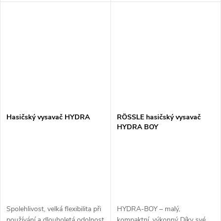
vysavač s kalovým
čerpadlem 17 000l/h,velkým
čerpadlem,velkým průtokem a
průtokem a výnikající
vynikající ergonomií.Pro mokré
ergonomií. Odčerpávání vody
a suché...
po záplavách nebo...
Hasičský vysavač HYDRA
RÖSSLE hasičský vysavač
HYDRA BOY
Spolehlivost, velká flexibilita při
HYDRA-BOY – malý,
používání a dlouholetá odolnost
kompaktní, výkonný Díky své