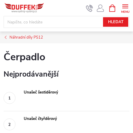
Přejít
NÁKUPNÍ
KOŠÍK
na
obsah
HLEDAT
Náhradní díly PS12
Čerpadlo
Nejprodávanější
Unašeč šestiděrový
Unašeč čtyřděrový