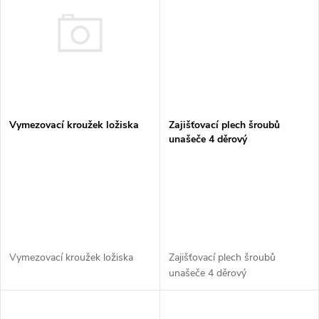
t
t
ů
ů
Vymezovací kroužek ložiska
Zajišťovací plech šroubů
unašeče 4 děrový
Vymezovací kroužek ložiska
Zajišťovací plech šroubů
unašeče 4 děrový