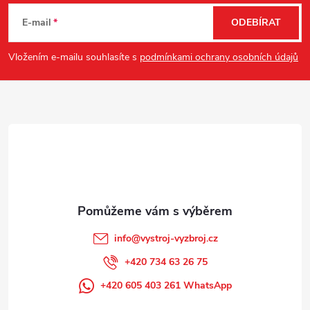
r
á
í
E-mail
ODEBÍRAT
v
p
Vložením e-mailu souhlasíte s
podmínkami ochrany osobních údajů
k
a
y
t
v
ý
í
p
i
s
info
@
vystroj-vyzbroj.cz
u
+420 734 63 26 75
+420 605 403 261 WhatsApp