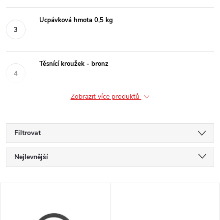
Ucpávková hmota 0,5 kg
Těsnící kroužek - bronz
Zobrazit více produktů
Filtrovat
Ř
Nejlevnější
a
Nejdražší
V
Nejprodávanější
z
ý
Abecedně