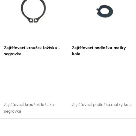
e
p
n
i
í
s
p
Zajišťovací kroužek ložiska -
Zajišťovací podložka matky
segrovka
kola
p
r
r
o
o
d
d
Zajišťovací kroužek ložiska -
Zajišťovací podložka matky kola
u
segrovka
u
k
k