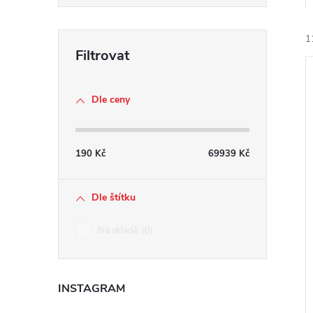
e
1
l
Dle ceny
í
190
Kč
69939
Kč
i
Dle štítku
Na skladě
0
INSTAGRAM