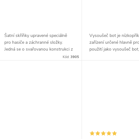
Šatní skříňky upravené speciálně
Vysoušeč bot je nízkopří
pro hasiče a záchranné složky.
zařízení určené hlavně p
Jedná se o svařovanou konstrukci z
použití jako vysoušeč bot,
ocelového plechu tloušťky 1
holínek a obuvi obecně.
Kód:
3905
mm.Dno je plné a speciálně
vyztužené. Skříňky jsou...