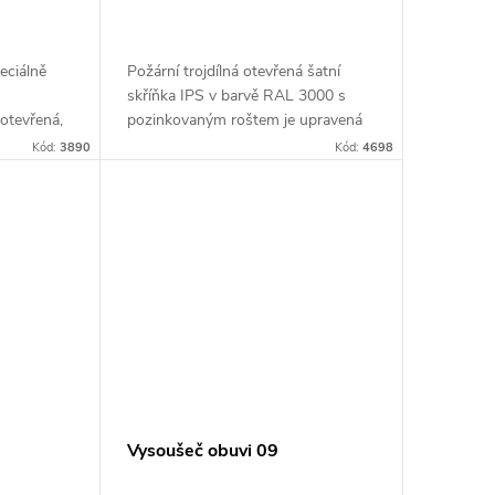
eciálně
Požární trojdílná otevřená šatní
skříňka IPS v barvě RAL 3000 s
 otevřená,
pozinkovaným roštem je upravená
oj byly
speciálně pro hasiče a záchranné
Kód:
3890
Kód:
4698
vě na
složky, kterým zaručuje okamžitou
dostupnost...
Vysoušeč obuvi 09