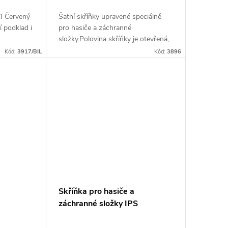
I Červený
Šatní skříňky upravené speciálně
í podklad i
pro hasiče a záchranné
m
složky.Polovina skříňky je otevřená,
aby zásahový oděv a výstroj byly
Kód:
3917/BIL
Kód:
3896
ihned dostupné při přípravě na
zásah.
Skříňka pro hasiče a
záchranné složky IPS