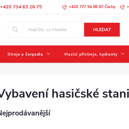
+420 734 63 26 75
+420 777 94 88 87
+
Podmínky ochrany osobních údajů
HLEDAT
Stroje a čerpadla
Hasící přístroje, hydranty
Vybavení hasičské stan
Nejprodávanější