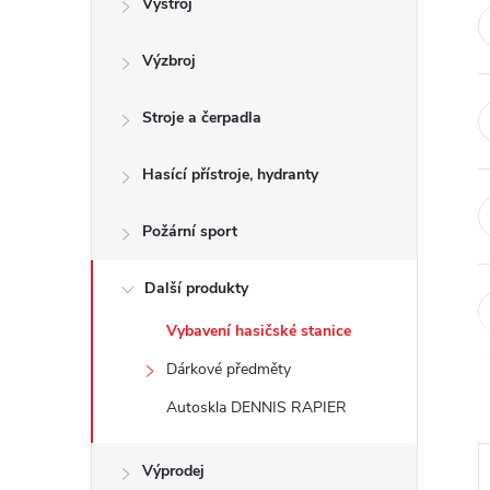
Výstroj
t
Výzbroj
r
a
Stroje a čerpadla
n
Hasící přístroje, hydranty
n
Požární sport
í
Další produkty
Vybavení hasičské stanice
p
Dárkové předměty
a
Autoskla DENNIS RAPIER
n
Výprodej