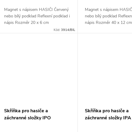
o
u
Magnet s nápisem HASIČI Červený
Magnet s nápisem HASIČ
d
nebo bílý podklad Reflexní podklad i
nebo bílý podklad Reflexn
k
nápis Rozměr 20 x 6 cm
nápis Rozměr 40 x 12 c
u
Kód:
3914/BIL
t
k
ů
t
ů
Skříňka pro hasiče a
Skříňka pro hasiče a
záchranné složky IPO
záchranné složky IPA