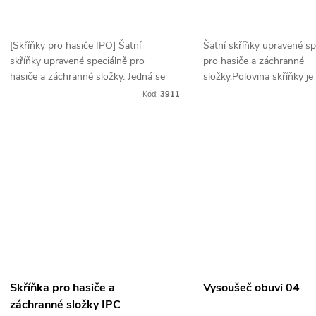
[Skříňky pro hasiče IPO] Šatní
Šatní skříňky upravené sp
skříňky upravené speciálně pro
pro hasiče a záchranné
hasiče a záchranné složky. Jedná se
složky.Polovina skříňky je
o montovanou konstrukci z
aby zásahový oděv a výstr
Kód:
3911
ocelového plechu tloušťky 1 a 1,3
ihned dostupné při přípra
mm.Skříňka je...
zásah. Ocelové...
Skříňka pro hasiče a
Vysoušeč obuvi 04
záchranné složky IPC