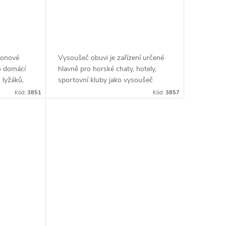
konové
Vysoušeč obuvi je zařízení určené
ro domácí
hlavně pro horské chaty, hotely,
 lyžáků,
sportovní kluby jako vysoušeč
obuvi.
Kód:
3851
Kód:
3857