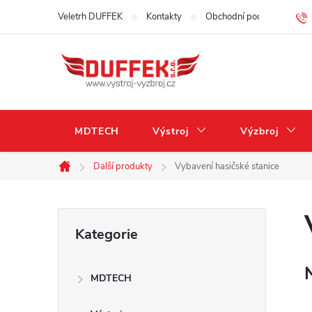
Přejít
Veletrh DUFFEK
Kontakty
Obchodní podmínky
na
obsah
MDTECH
Výstroj
Výzbroj
Další produkty
Vybavení hasičské stanice
Domů
P
Přeskočit
Kategorie
kategorie
o
MDTECH
s