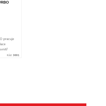
TURBO
O pracuje
lace
vnitř
 k velmi
Kód:
3881
alému