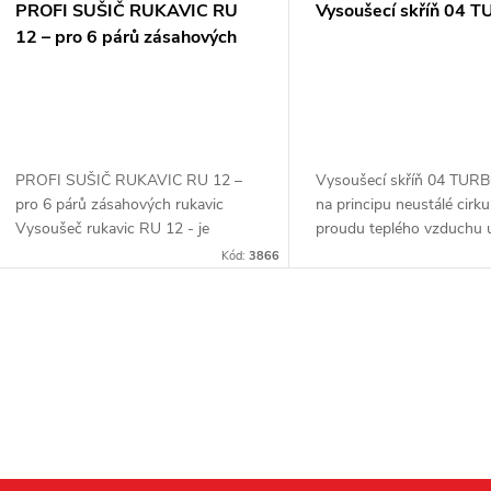
PROFI SUŠIČ RUKAVIC RU
Vysoušecí skříň 04 
12 – pro 6 párů zásahových
rukavic
PROFI SUŠIČ RUKAVIC RU 12 –
Vysoušecí skříň 04 TURB
pro 6 párů zásahových rukavic
na principu neustálé cirku
Vysoušeč rukavic RU 12 - je
proudu teplého vzduchu u
speciálně vyvinutý vysoušeč pro
sušící skříně, kde dochází
Kód:
3866
rychlé sušení zásahových rukavic, je
rychlému a hlavně dokon
zde 12 ks...
vysušení...
O
v
á