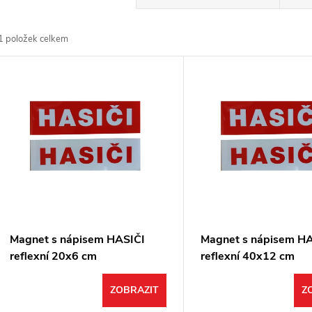
a
1
položek celkem
z
V
e
ý
n
p
p
s
r
p
Magnet s nápisem HASIČI
Magnet s nápisem H
o
reflexní 20x6 cm
reflexní 40x12 cm
r
d
ZOBRAZIT
Z