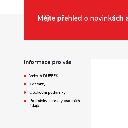
Z
Mějte přehled o novinkách
á
í
p
a
Informace pro vás
r
t
Veletrh DUFFEK
Kontakty
í
Obchodní podmínky
Podmínky ochrany osobních
údajů