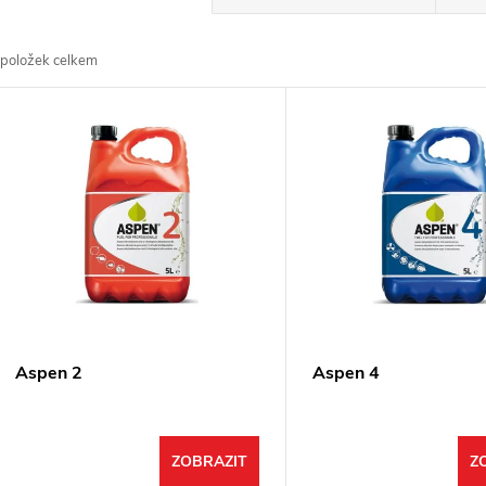
a
položek celkem
z
V
e
ý
n
p
p
s
r
p
Aspen 2
Aspen 4
o
r
d
ZOBRAZIT
Z