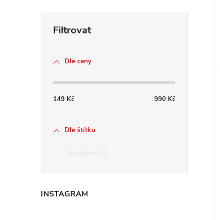
Dle ceny
149
Kč
990
Kč
Dle štítku
Na skladě
0
INSTAGRAM