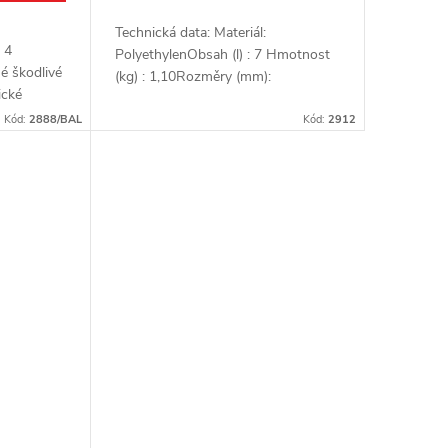
Technická data: Materiál:
 4
PolyethylenObsah (l) : 7 Hmotnost
é škodlivé
(kg) : 1,10Rozměry (mm):
ické
500x300x130Balení (ks) :
teré
1Použití:Pro vypouštění použitých
Kód:
2888/BAL
Kód:
2912
ých
kapalin jako olej, benzín,...