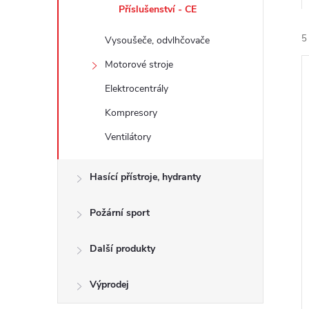
e
Příslušenství - CE
5
Vysoušeče, odvlhčovače
l
Motorové stroje
Elektrocentrály
Kompresory
Ventilátory
í
i
Hasící přístroje, hydranty
Požární sport
Další produkty
Výprodej