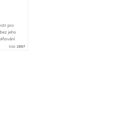
ystr pro
 bez jeho
plňování
hodlnější
Kód:
2897
ní lze...