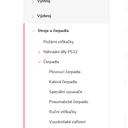
Výstroj
t
Výzbroj
r
a
Stroje a čerpadla
Požární stříkačky
n
Náhradní díly PS12
n
Čerpadla
Plovoucí čerpadla
í
Kalová čerpadla
p
Speciální vysavače
Pneumatické čerpadlo
a
Ruční stříkačky
n
Vysokotlaké zařízení