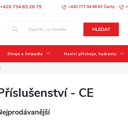
+420 734 63 26 75
+420 777 94 88 87
+
Podmínky ochrany osobních údajů
HLEDAT
Stroje a čerpadla
Hasící přístroje, hydranty
E
Příslušenství - CE
Nejprodávanější