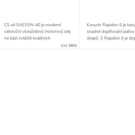
CS oil SAE15W-40 je moderní
Kanystr Rapidon 6 je kan
celoroční víceúčelový motorový olej
snadné doplňování paliva
na bázi zvláště kvalitních
úkapů .S Rapidon 6 je do
základových olejů. Výborné
paliva rychlé, snadné a po
Kód:
2903
vlastnosti díky nově vyvinuté
než kdy jindy! Díky dávková
kombinace aditiv. Obsahuje...
O
v
á
d
a