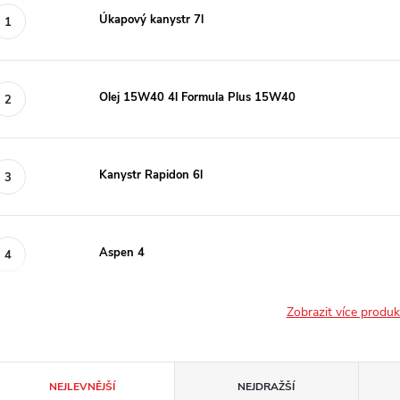
Úkapový kanystr 7l
Olej 15W40 4l Formula Plus 15W40
Kanystr Rapidon 6l
Aspen 4
Zobrazit více produ
Ř
NEJLEVNĚJŠÍ
NEJDRAŽŠÍ