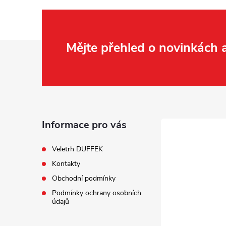
í
Z
Mějte přehled o novinkách
á
r
p
a
Informace pro vás
t
Veletrh DUFFEK
Kontakty
í
Obchodní podmínky
Podmínky ochrany osobních
údajů
i