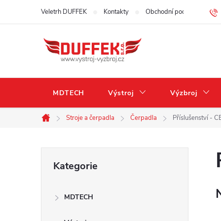
Přejít
Veletrh DUFFEK
Kontakty
Obchodní podmínky
na
obsah
MDTECH
Výstroj
Výzbroj
Stroje a čerpadla
Čerpadla
Příslušenství - C
Domů
P
Přeskočit
Kategorie
kategorie
o
MDTECH
s