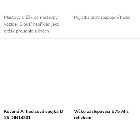
Plastový držák do nástavby
Pojistka proti rozpojení hadic
vozidel. Slouží například jako
držák proudnic a jiných
armatur. Velikostně je určen pro
armatury typu B75, C52, D25.
Kovaná Al hadicová spojka D
Víčko zaslepovací B75 Al s
25 DIN14301
řetízkem