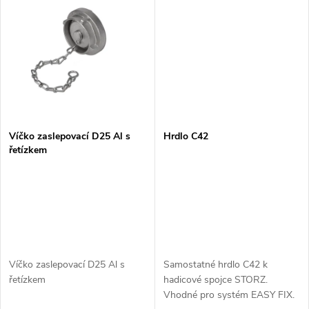
k
k
t
t
ů
ů
Víčko zaslepovací D25 Al s
Hrdlo C42
řetízkem
Víčko zaslepovací D25 Al s
Samostatné hrdlo C42 k
řetízkem
hadicové spojce STORZ.
Vhodné pro systém EASY FIX.