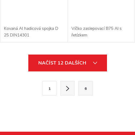
Kovaná Al hadicová spojka D
Víčko zaslepovací B75 Al s
25 DIN14301
řetízkem
O
NAČÍST 12 DALŠÍCH
v
l
S
1
6
t
á
r
d
á
a
n
k
c