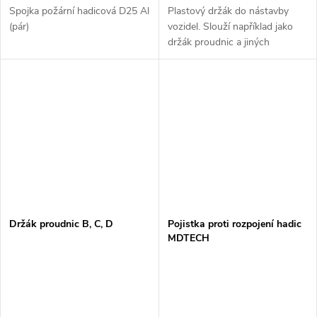
Spojka požární hadicová D25 Al
Plastový držák do nástavby
(pár)
vozidel. Slouží například jako
držák proudnic a jiných
armatur. Velikostně je určen pro
armatury typu B75 C52.
Držák proudnic B, C, D
Pojistka proti rozpojení hadic
MDTECH