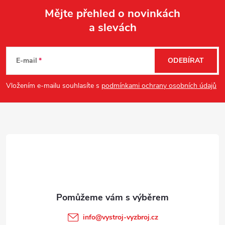
o
í
Mějte přehled o novinkách
v
a slevách
á
Z
p
n
r
á
í
E-mail
ODEBÍRAT
v
p
Vložením e-mailu souhlasíte s
podmínkami ochrany osobních údajů
k
a
y
t
v
ý
í
p
i
s
info
@
vystroj-vyzbroj.cz