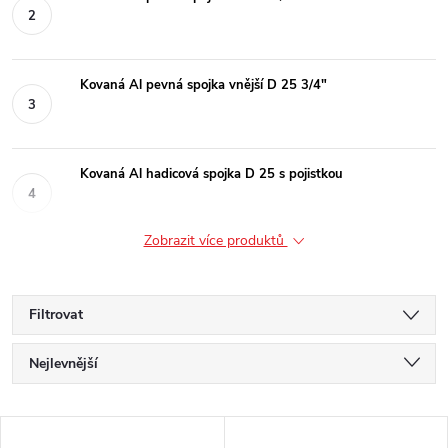
Kovaná Al pevná spojka vnější D 25 3/4"
Kovaná Al hadicová spojka D 25 s pojistkou
Zobrazit více produktů
Filtrovat
Ř
Nejlevnější
a
Nejdražší
V
Nejprodávanější