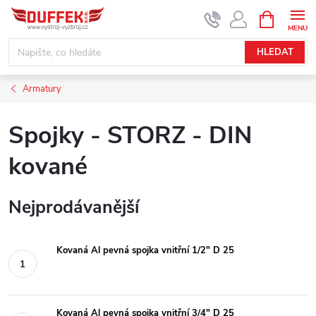
Přejít
NÁKUPNÍ
KOŠÍK
na
obsah
HLEDAT
Armatury
Spojky - STORZ - DIN
kované
Nejprodávanější
Kovaná Al pevná spojka vnitřní 1/2" D 25
Kovaná Al pevná spojka vnitřní 3/4" D 25