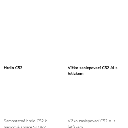
Hrdlo C52
Víčko zaslepovací C52 Al s
řetízkem
Samostatné hrdlo C52 k
Víčko zaslepovací C52 Al s
hadicové spojce STORZ.
řetízkem