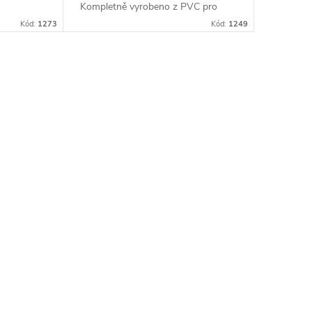
Kompletně vyrobeno z PVC pro
adapter.
snadné čištění.
Kód:
1273
Kód:
1249