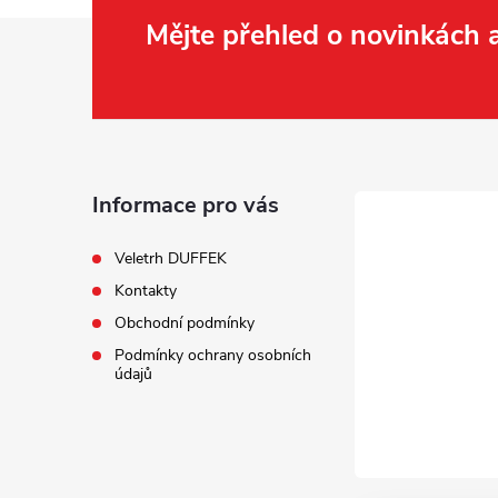
Z
Mějte přehled o novinkách
á
p
a
Informace pro vás
t
Veletrh DUFFEK
Kontakty
í
Obchodní podmínky
Podmínky ochrany osobních
údajů