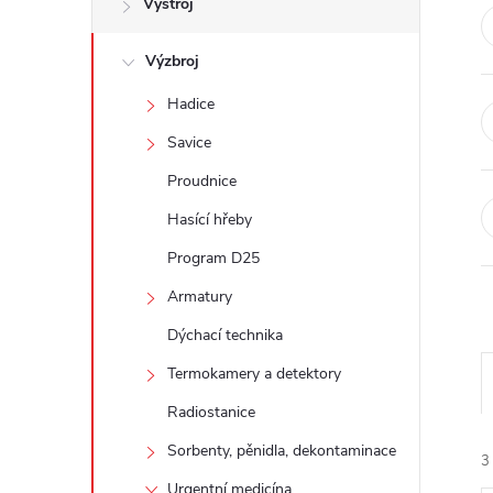
Výstroj
t
Výzbroj
r
Hadice
a
Savice
n
Proudnice
Hasící hřeby
n
Program D25
í
Armatury
Dýchací technika
p
Termokamery a detektory
a
Radiostanice
n
Sorbenty, pěnidla, dekontaminace
3
Urgentní medicína