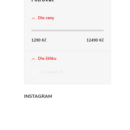
r
Dle ceny
1290
Kč
12490
Kč
Dle štítku
Na skladě
0
i
INSTAGRAM