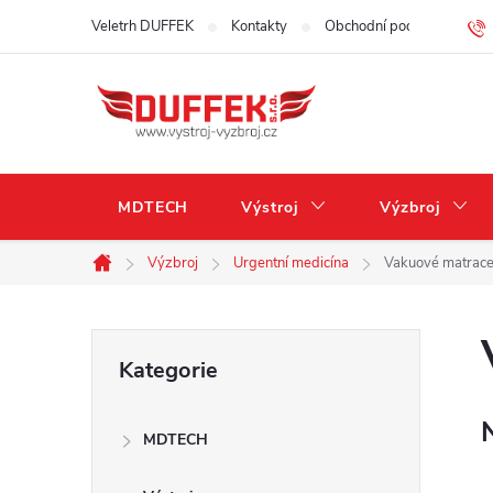
Přejít
Veletrh DUFFEK
Kontakty
Obchodní podmínky
na
obsah
MDTECH
Výstroj
Výzbroj
Výzbroj
Urgentní medicína
Vakuové matrac
Domů
P
Přeskočit
Kategorie
kategorie
o
MDTECH
s