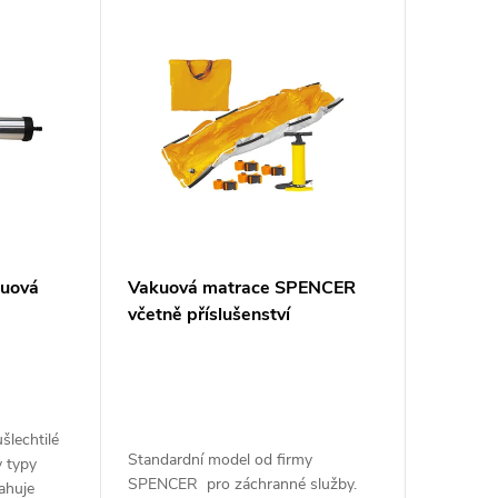
kuová
Vakuová matrace SPENCER
včetně příslušenství
šlechtilé
Standardní model od firmy
y typy
SPENCER pro záchranné služby.
sahuje