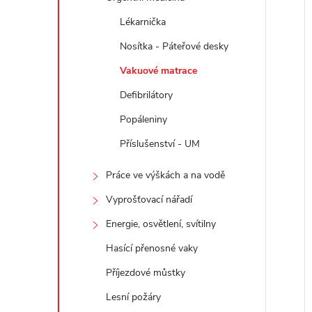
e
Lékarnička
l
Nosítka - Páteřové desky
Vakuové matrace
í
Defibrilátory
i
Popáleniny
Příslušenství - UM
Práce ve výškách a na vodě
Vyprošťovací nářadí
Energie, osvětlení, svítilny
Hasící přenosné vaky
Příjezdové můstky
Lesní požáry