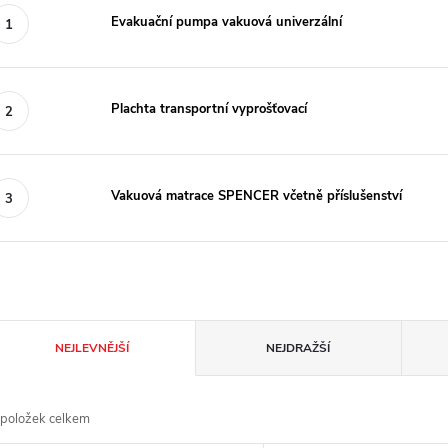
Evakuační pumpa vakuová univerzální
Plachta transportní vyprošťovací
Vakuová matrace SPENCER včetně příslušenství
Ř
NEJLEVNĚJŠÍ
NEJDRAŽŠÍ
a
položek celkem
z