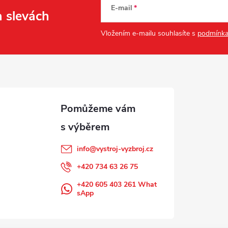
E-mail
a slevách
Vložením e-mailu souhlasíte s
podmínka
info
@
vystroj-vyzbroj.cz
+420 734 63 26 75
+420 605 403 261 What
sApp