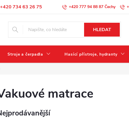
+420 734 63 26 75
+420 777 94 88 87
+
Podmínky ochrany osobních údajů
HLEDAT
Stroje a čerpadla
Hasící přístroje, hydranty
e
Vakuové matrace
Nejprodávanější