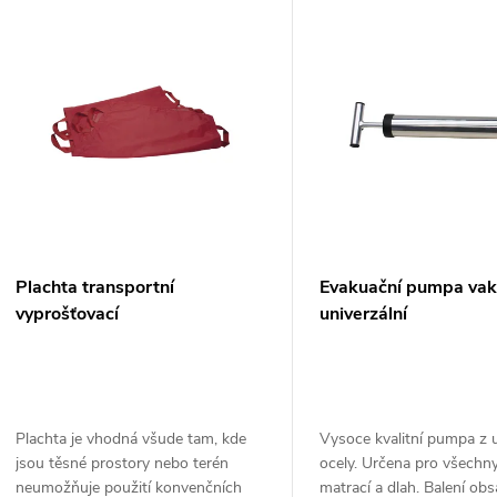
V
e
ý
n
p
p
s
r
p
Plachta transportní
Evakuační pumpa va
o
vyprošťovací
univerzální
r
d
o
u
Plachta je vhodná všude tam, kde
Vysoce kvalitní pumpa z u
d
jsou těsné prostory nebo terén
ocely. Určena pro všechn
k
neumožňuje použití konvenčních
matrací a dlah. Balení ob