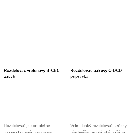
vodního vedení C52 na dva
Výtoková hrdla jsou opatřena
proudy D25. Rozdělovač je
kulovými kohouty s možností
kompletně osazen...
uzavření a regulací...
Rozdělovač vřetenový B-CBC
Rozdělovač pákový C-DCD
zásah
přípravka
Rozdělovač je kompletně
Velmi lehký rozdělovač, určený
osazen kovanými spojkami.
především pro dětský požární