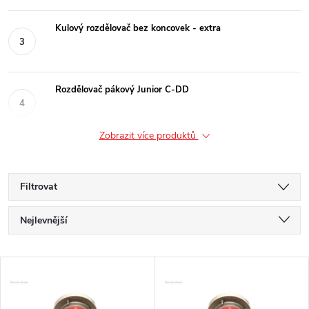
Kulový rozdělovač bez koncovek - extra
Rozdělovač pákový Junior C-DD
Zobrazit více produktů
Filtrovat
Ř
Nejlevnější
a
Nejdražší
V
Nejprodávanější
z
ý
Abecedně