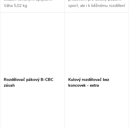
Váha 5,02 kg
sport, ale i k běžnému rozdělení
vodního vedení C52 na dva
proudy D25 a jeden C52.
Rozdělovač je kompletně...
Rozdělovač pákový B-CBC
Kulový rozdělovač bez
zásah
koncovek - extra