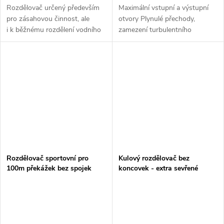
Rozdělovač určený především
Maximální vstupní a výstupní
pro zásahovou činnost, ale
otvory Plynulé přechody,
i k běžnému rozdělení vodního
zamezení turbulentního
vedení B75 na dva proudy C52
proudění Vedení koule ve dvou
a jeden B75. Rozdělovač je
čepech - snadná ovladatelnost
kompletně osazen kovanými...
kohoutů Změna úhlu - vývody
C - lepší...
Rozdělovač sportovní pro
Kulový rozdělovač bez
100m překážek bez spojek
koncovek - extra sevřené
vývody