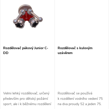
jednotlivých
jednotlivých
t
t
ů
ů
Rozdělovač pákový Junior C-
Rozdělovač s kulovým
DD
uzávěrem
Velmi lehký rozdělovač, určený
Rozdělovač se používá
především pro dětský požární
k rozdělení vodního vedení 75
sport, ale i k běžnému rozdělení
na dva proudy 52 a jeden 75.