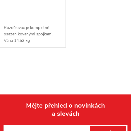
Rozdělovač je kompletně
osazen kovanými spojkami.
Váha 14,52 kg
O
v
l
á
Mějte přehled o novinkách
d
a slevách
Z
a