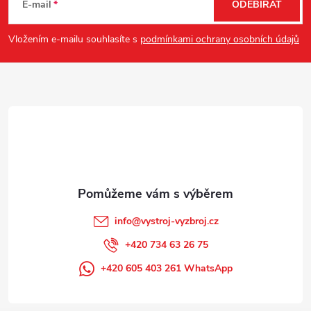
á
c
E-mail
ODEBÍRAT
p
í
Vložením e-mailu souhlasíte s
podmínkami ochrany osobních údajů
p
a
r
t
v
í
k
y
v
info
@
vystroj-vyzbroj.cz
ý
+420 734 63 26 75
p
+420 605 403 261 WhatsApp
i