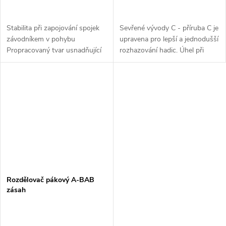
Stabilita při zapojování spojek
Sevřené vývody C - příruba C je
závodníkem v pohybu
upravena pro lepší a jednodušší
Propracovaný tvar usnadňující
rozhazování hadic. Úhel při
zapojení Hmotnost 16 kg Tělo
použití klasických přírub je
vyrobeno z šedé litiny Rozměry
67,4° při použití
a provedení rozdělovače...
sevřených přírub 41,4°....
Rozdělovač pákový A-BAB
zásah