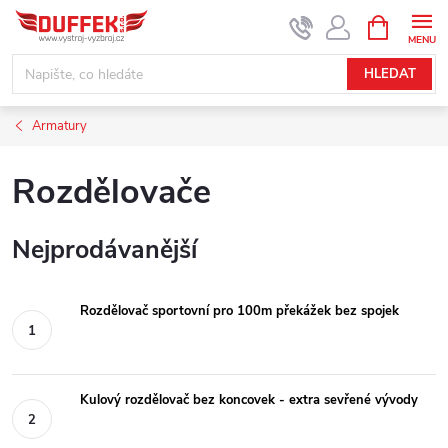
Přejít
NÁKUPNÍ
KOŠÍK
na
obsah
HLEDAT
Armatury
Rozdělovače
Nejprodávanější
Rozdělovač sportovní pro 100m překážek bez spojek
Kulový rozdělovač bez koncovek - extra sevřené vývody