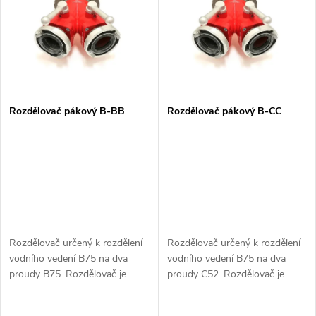
e
p
n
i
í
s
p
Rozdělovač pákový B-BB
Rozdělovač pákový B-CC
p
r
r
o
o
d
d
Rozdělovač určený k rozdělení
Rozdělovač určený k rozdělení
u
vodního vedení B75 na dva
vodního vedení B75 na dva
u
proudy B75. Rozdělovač je
proudy C52. Rozdělovač je
k
opatřen kulovými kohouty s
opatřen kulovými kohouty s
k
možností uzavření a regulací
možností uzavření a regulací