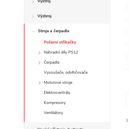
Výstroj
t
Výzbroj
r
a
Stroje a čerpadla
Požární stříkačky
n
Náhradní díly PS12
n
Čerpadla
Vysoušeče, odvlhčovače
í
Motorové stroje
p
Elektrocentrály
Kompresory
a
Ventilátory
n
3