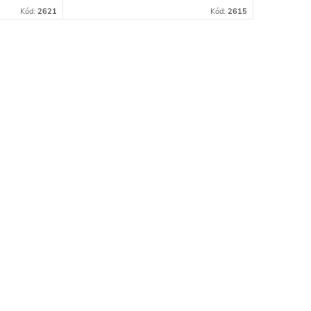
t na
problémů přenášet pouze dvěma
Kód:
2621
Kód:
2615
 místu
hasiči a to i v nerovném terénu.
vysoký výkon (2050...