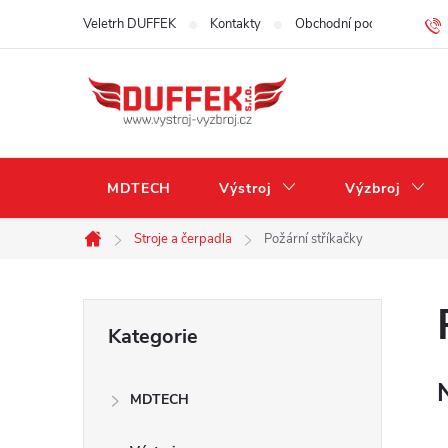
Přejít
Veletrh DUFFEK
Kontakty
Obchodní podmínky
na
obsah
MDTECH
Výstroj
Výzbroj
Stroje a čerpadla
Požární stříkačky
Domů
P
Přeskočit
Kategorie
kategorie
o
MDTECH
s