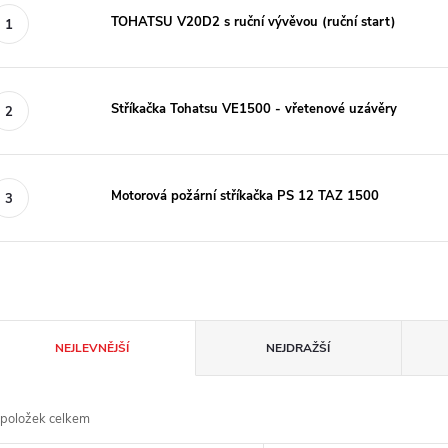
TOHATSU V20D2 s ruční vývěvou (ruční start)
Stříkačka Tohatsu VE1500 - vřetenové uzávěry
Motorová požární stříkačka PS 12 TAZ 1500
Ř
NEJLEVNĚJŠÍ
NEJDRAŽŠÍ
a
položek celkem
z