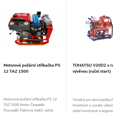
V
e
ý
n
p
p
s
r
p
Motorová požární stříkačka PS
TOHATSU V20D2 s ru
o
12 TAZ 1500
vývěvou (ruční start)
r
d
o
u
Motorová požární stříkačka PS 12
Vhodný pro lesní požáry.
d
TAZ 1500 Motor Čerpadlo
hmotnost a vysoký výkon.
k
Rozvaděč Palivová nádrž, výfuk-
nízké hmotnosti a ergono