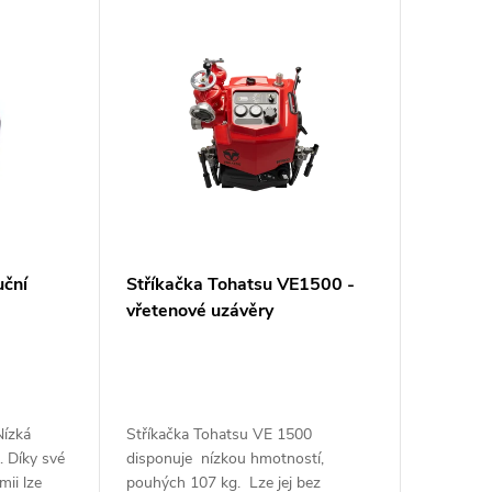
ční
Stříkačka Tohatsu VE1500 -
vřetenové uzávěry
Nízká
Stříkačka Tohatsu VE 1500
 Díky své
disponuje nízkou hmotností,
mii lze
pouhých 107 kg. Lze jej bez