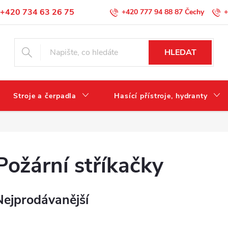
+420 734 63 26 75
+420 777 94 88 87
+
Podmínky ochrany osobních údajů
HLEDAT
Stroje a čerpadla
Hasící přístroje, hydranty
Požární stříkačky
Nejprodávanější