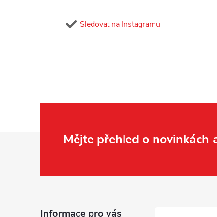
r
Sledovat na Instagramu
Z
Mějte přehled o novinkách
i
á
p
a
Informace pro vás