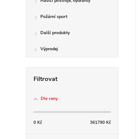
Hasící přístroje, hydranty
e
Požární sport
l
Další produkty
í
i
Výprodej
Dle ceny
0
Kč
361790
Kč