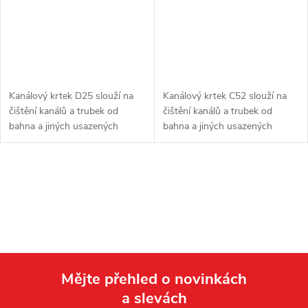
r
r
o
o
d
d
Kanálový krtek D25 slouží na
Kanálový krtek C52 slouží na
u
čištění kanálů a trubek od
čištění kanálů a trubek od
u
bahna a jiných usazených
bahna a jiných usazených
k
nečistot. Proud vody pod
nečistot. Proud vody pod
k
vysokým tlakem rozbíjí usazené
vysokým tlakem rozbíjí usazené
vrstvy v kanále...
vrstvy v kanále...
t
O
t
v
ů
ů
l
á
Mějte přehled o novinkách
d
a slevách