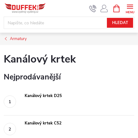
Přejít
NÁKUPNÍ
KOŠÍK
na
obsah
HLEDAT
Armatury
Kanálový krtek
Nejprodávanější
Kanálový krtek D25
Kanálový krtek C52