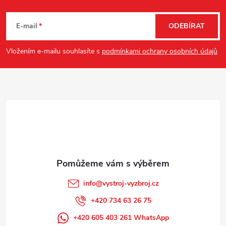
Z
a
á
c
E-mail
ODEBÍRAT
p
í
Vložením e-mailu souhlasíte s
podmínkami ochrany osobních údajů
p
a
r
t
v
í
k
y
v
info
@
vystroj-vyzbroj.cz
ý
+420 734 63 26 75
p
+420 605 403 261 WhatsApp