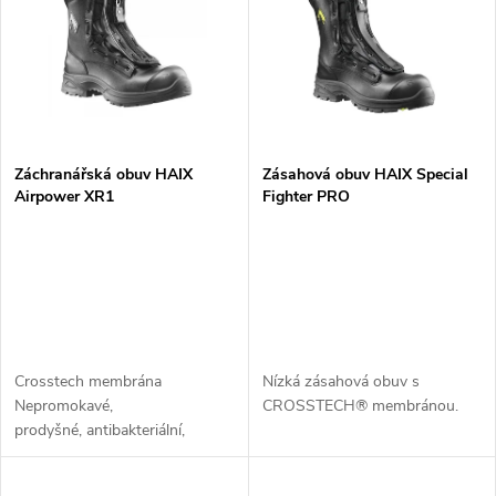
e
p
n
i
í
s
p
Záchranářská obuv HAIX
Zásahová obuv HAIX Special
Airpower XR1
Fighter PRO
p
r
r
o
o
d
d
Crosstech membrána
Nízká zásahová obuv s
u
Nepromokavé,
CROSSTECH® membránou.
u
prodyšné, antibakteriální,
k
odolné vůči krvi a tělním
k
tekutinám Šněrování pro