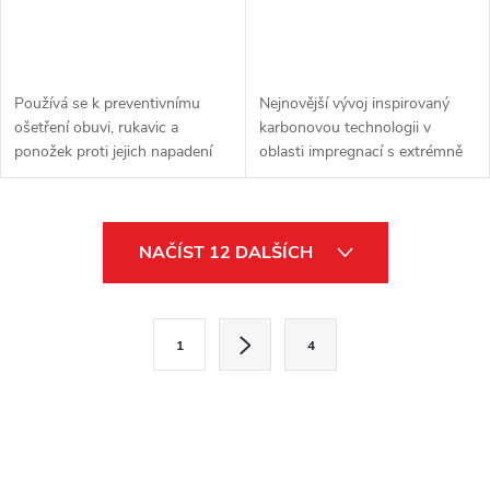
Používá se k preventivnímu
Nejnovější vývoj inspirovaný
ošetření obuvi, rukavic a
karbonovou technologii v
ponožek proti jejich napadení
oblasti impregnací s extrémně
plísněmi, kvasinkami a
vysokou účinností. Revoluční
bakteriemi, ke konzervaci obuvi
technologie, s níž vstupujeme
a tím k prevenci
do nové éry v ošetřování
O
dermatomykóz....
obuvi....
NAČÍST 12 DALŠÍCH
v
l
S
1
4
t
á
r
d
á
a
n
k