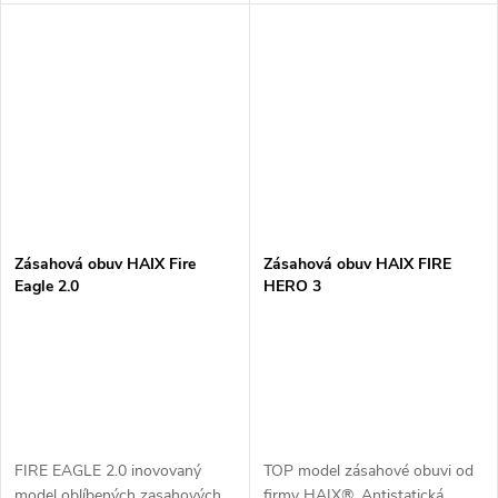
F2A 2,5 - 2,7 mm voděodolná
SRC - Typ F2A splňuje veškeré
hovězí useň ochranná bariéra
požadavky na hasičskou obuv
GORE-TEX® tkaničky
2,5 - 2,7 mm voděodolná
NOMEX®...
hovězí useň...
Zásahová obuv HAIX Fire
Zásahová obuv HAIX FIRE
Eagle 2.0
HERO 3
FIRE EAGLE 2.0 inovovaný
TOP model zásahové obuvi od
model oblíbených zasahových
firmy HAIX®. Antistatická