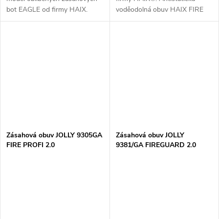
bot EAGLE od firmy HAIX.
voděodolná obuv HAIX FIRE
Velmi rychlé nazouvání a
HERO ve verzi 3.0 s ochranou
nasazování Odolnost proti
proti prořezu 2. stupně je
propíchnutí díky ochranné
špičkou v oblasti...
podrážce z ocely...
Zásahová obuv JOLLY 9305GA
Zásahová obuv JOLLY
FIRE PROFI 2.0
9381/GA FIREGUARD 2.0