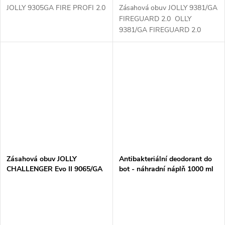
JOLLY 9305GA FIRE PROFI 2.0
Zásahová obuv JOLLY 9381/GA
FIREGUARD 2.0 OLLY
9381/GA FIREGUARD 2.0
Svršek: lícová useň 2,0 - 2,2mm
s vodoodpudivou
úpravouPodšívka: GORE-TEX®
Duracom Cambrella...
Zásahová obuv JOLLY
Antibakteriální deodorant do
CHALLENGER Evo II 9065/GA
bot - náhradní náplň 1000 ml