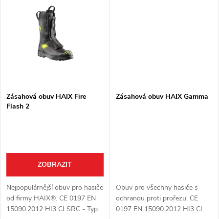
optimální nastavení v kombinaci
t
se zipem.
t
ů
ů
Zásahová obuv HAIX Fire
Zásahová obuv HAIX Gamma
Flash 2
ZOBRAZIT
Nejpopulárnější obuv pro hasiče
Obuv pro všechny hasiče s
od firmy HAIX®. CE 0197 EN
ochranou proti prořezu. CE
15090:2012 HI3 CI SRC - Typ
0197 EN 15090:2012 HI3 CI