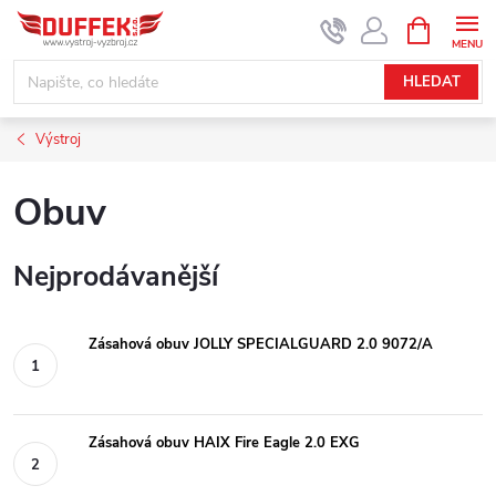
Přejít
NÁKUPNÍ
KOŠÍK
na
obsah
HLEDAT
Výstroj
Obuv
Nejprodávanější
Zásahová obuv JOLLY SPECIALGUARD 2.0 9072/A
Zásahová obuv HAIX Fire Eagle 2.0 EXG