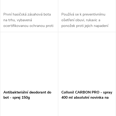
První hasičská zásahová bota
Používá se k preventivnímu
na trhu, vybavená
ošetření obuvi, rukavic a
ocertifikovanou ochranou proti
ponožek proti jejich napadení
pořezu ruční řetězovou pilou
plísněmi, kvasinkami a
třídy 3 (rychlost řetězu až 28
bakteriemi, ke konzervaci obuvi
m/s).
a tím k prevenci
dermatomykóz....
Antibakteriální deodorant do
Collonil CARBON PRO - spray
bot - sprej 150g
400 ml absolutní novinka na
trhu