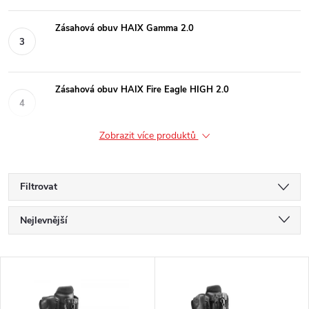
Zásahová obuv HAIX Gamma 2.0
Zásahová obuv HAIX Fire Eagle HIGH 2.0
Zobrazit více produktů
Filtrovat
Ř
Nejlevnější
a
Nejdražší
V
Nejprodávanější
z
ý
Abecedně