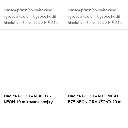
Hadice předního světového
Hadice předního světového
výrobce hadic Vysoce kvalitní
výrobce hadic Vysoce kvalitní
hladká vnitřní vložka z EPDM s
hladká vnitřní vložka z EPDM s
vynikající odolností vůči pěně a
vynikající odolností vůči pěně a
mnoha chemikáliím 3x tkaná...
mnoha chemikáliím 3x tkaná...
Hadice GH TITAN 3F B75
Hadice GH TITAN COMBAT
NEON 10 m kované spojky
B75 NEON ORANŽOVÁ 20 m
kované spojky