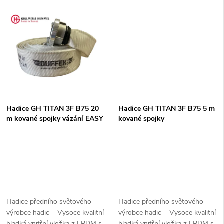
k
mnoha chemikáliím 3x tkaná...
mnoha chemikáliím 3x tkaná...
t
t
ů
ů
Hadice GH TITAN 3F B75 20
Hadice GH TITAN 3F B75 5 m
m kované spojky vázání EASY
kované spojky
FIX
Hadice předního světového
Hadice předního světového
výrobce hadic Vysoce kvalitní
výrobce hadic Vysoce kvalitní
hladká vnitřní vložka z EPDM s
hladká vnitřní vložka z EPDM s