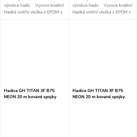
výrobce hadic Vysoce kvalitní
výrobce hadic Vysoce kvalitní
hladká vnitřní vložka z EPDM s
hladká vnitřní vložka z EPDM s
vynikající odolností vůči pěně a
vynikající odolností vůči pěně a
mnoha chemikáliím 3x tkaná...
mnoha chemikáliím 3x tkaná...
Hadice GH TITAN 3F B75
Hadice GH TITAN 3F B75
NEON 20 m kované spojky
NEON 20 m kované spojky
vázání EASY FIX