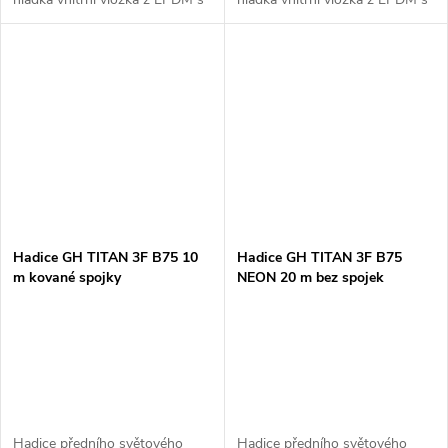
vynikající odolností vůči pěně a
vynikající odolností vůči pěně a
mnoha chemikáliím 3x tkaná...
mnoha chemikáliím 3x tkaná...
Hadice GH TITAN 3F B75 10
Hadice GH TITAN 3F B75
m kované spojky
NEON 20 m bez spojek
Hadice předního světového
Hadice předního světového