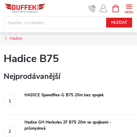
Přejít
NÁKUPNÍ
KOŠÍK
na
obsah
HLEDAT
Hadice
Hadice B75
Nejprodávanější
HADICE Speedflex-G B75 20m bez spojek
Hadice GH Herkules 2F B75 20m se spojkami -
průmyslová