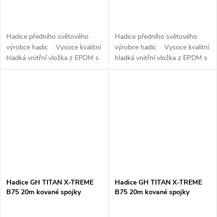
Hadice předního světového
Hadice předního světového
výrobce hadic Vysoce kvalitní
výrobce hadic Vysoce kvalitní
hladká vnitřní vložka z EPDM s
hladká vnitřní vložka z EPDM s
vynikající odolností vůči pěně a
vynikající odolností vůči pěně a
mnoha chemikáliím 3x tkaná...
mnoha chemikáliím Zvýšená
odolnost...
Hadice GH TITAN X-TREME
Hadice GH TITAN X-TREME
B75 20m kované spojky
B75 20m kované spojky
vázání EASY FIX