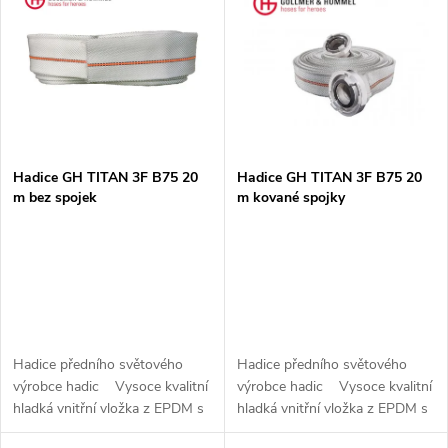
ý
Abecedně
e
p
n
i
í
s
p
Hadice GH TITAN 3F B75 20
Hadice GH TITAN 3F B75 20
m bez spojek
m kované spojky
p
r
r
o
o
d
d
Hadice předního světového
Hadice předního světového
u
výrobce hadic Vysoce kvalitní
výrobce hadic Vysoce kvalitní
u
hladká vnitřní vložka z EPDM s
hladká vnitřní vložka z EPDM s
k
vynikající odolností vůči pěně a
vynikající odolností vůči pěně a