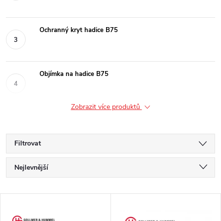
Ochranný kryt hadice B75
Objímka na hadice B75
Zobrazit více produktů
Filtrovat
Ř
Nejlevnější
a
Nejdražší
V
Nejprodávanější
z