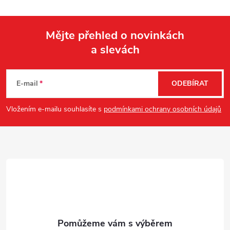
k
c
o
í
Mějte přehled o novinkách
v
a slevách
á
Z
p
n
r
á
í
E-mail
ODEBÍRAT
v
p
Vložením e-mailu souhlasíte s
podmínkami ochrany osobních údajů
k
a
y
t
v
ý
í
p
i