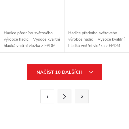
Hadice předního světového
Hadice předního světového
výrobce hadic Vysoce kvalitní
výrobce hadic Vysoce kvalitní
hladká vnitřní vložka z EPDM
hladká vnitřní vložka z EPDM
pružná při nízkých teplotách,
pružná při nízkých teplotách,
vhodná i pro horkou vodu. 4x
vhodná i pro horkou vodu. 4x
tkaná...
tkaná...
O
NAČÍST 10 DALŠÍCH
v
l
S
1
2
t
á
r
d
á
a
n