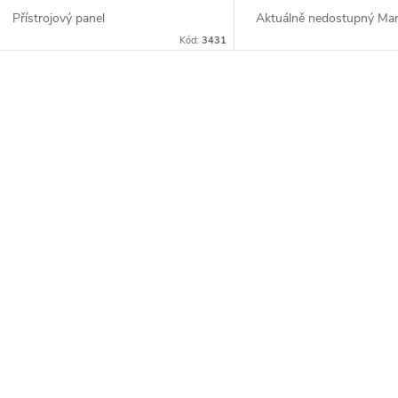
Přístrojový panel
Aktuálně nedostupný Ma
Kód:
3431
O
v
á
d
a
c