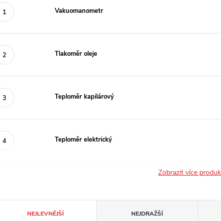
Vakuomanometr
Tlakoměr oleje
Teploměr kapilárový
Teploměr elektrický
Zobrazit více produ
Ř
NEJLEVNĚJŠÍ
NEJDRAŽŠÍ