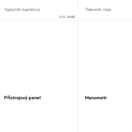
o
u
Teploměr kapilárový
Tlakoměr oleje
d
Kód:
3440
k
u
t
k
ů
t
ů
Přístrojový panel
Manometr