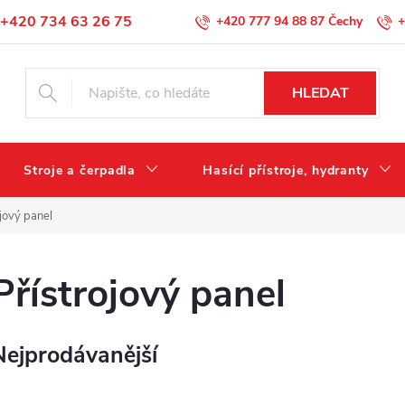
+420 734 63 26 75
+420 777 94 88 87
+
Podmínky ochrany osobních údajů
HLEDAT
Stroje a čerpadla
Hasící přístroje, hydranty
ojový panel
Přístrojový panel
Nejprodávanější