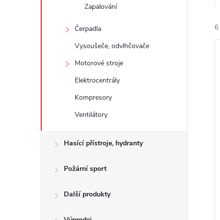
e
Zapalování
6
Čerpadla
l
Vysoušeče, odvlhčovače
Motorové stroje
Elektrocentrály
Kompresory
í
Ventilátory
i
Hasící přístroje, hydranty
Požární sport
Další produkty
Výprodej