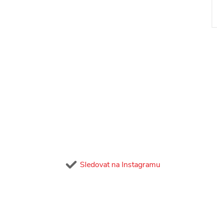
l
Sledovat na Instagramu
í