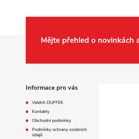
r
Z
Mějte přehled o novinkách
á
p
a
Informace pro vás
i
t
Veletrh DUFFEK
Kontakty
í
Obchodní podmínky
Podmínky ochrany osobních
údajů