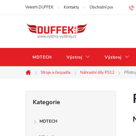
Přejít
Veletrh DUFFEK
Kontakty
Obchodní podmínky
na
obsah
MDTECH
Výstroj
Výzbroj
Stroje a čerpadla
Náhradní díly PS12
Přístr
Domů
P
Přeskočit
Kategorie
kategorie
o
MDTECH
s