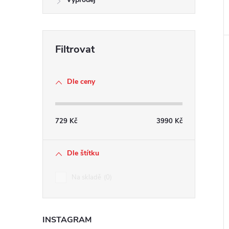
Dle ceny
729
Kč
3990
Kč
Dle štítku
Na skladě
0
INSTAGRAM