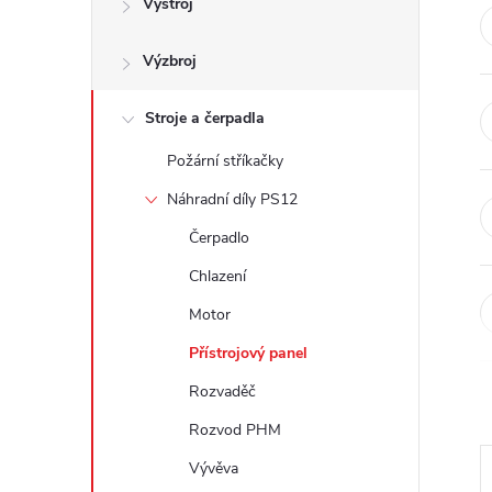
Výstroj
t
Výzbroj
r
a
Stroje a čerpadla
Požární stříkačky
n
Náhradní díly PS12
n
Čerpadlo
Chlazení
í
Motor
p
Přístrojový panel
Rozvaděč
a
Rozvod PHM
n
Vývěva