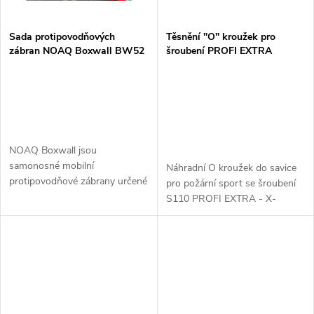
Sada protipovodňových
Těsnění "O" kroužek pro
zábran NOAQ Boxwall BW52
šroubení PROFI EXTRA
- stěnové díly, 50 cm, 26 ks
NOAQ Boxwall jsou
samonosné mobilní
Náhradní O kroužek do savice
protipovodňové zábrany určené
pro požární sport se šroubení
především do zastavěných
S110 PROFI EXTRA - X-
oblastí, ale s možností použití i
FLAME.
na nezpevněných površích.-
Samonosné, bez stavebních...