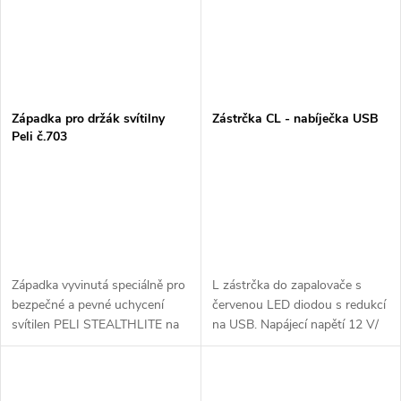
Západka pro držák svítilny
Zástrčka CL - nabíječka USB
Peli č.703
Západka vyvinutá speciálně pro
L zástrčka do zapalovače s
bezpečné a pevné uchycení
červenou LED diodou s redukcí
svítilen PELI STEALTHLITE na
na USB. Napájecí napětí 12 V/
přilbu GALLET F1SF.
24V, vestavěná pojistka 8 A,
maximální zatížení 400 mA,