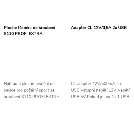
Ploché těsnění do šroubení
Adaptér CL 12V/0,5A 2x USB
S110 PROFI EXTRA
Náhradní ploché těsnění do
CL adaptér 12V/500mA, 2x
savice pro požární sport se
USB Vstupní napětí 12V Napětí
šroubení S110 PROFI EXTRA
USB 5V Pokud je použit 1 USB,
- X-FLAME.
max. výstupní proud 500mA
Pokud jsou využity 2 USB, max.
výstupní proud 2x 250mA