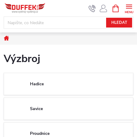
Přejít
NÁKUPNÍ
KOŠÍK
na
obsah
HLEDAT
Domů
Výzbroj
Hadice
Savice
Proudnice