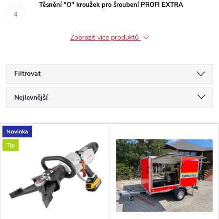
Těsnění "O" kroužek pro šroubení PROFI EXTRA
Zobrazit více produktů
Filtrovat
Ř
Nejlevnější
a
Nejdražší
V
Novinka
Nejprodávanější
z
Tip
ý
Abecedně
e
p
n
i