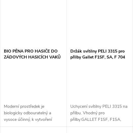
BIO PĚNA PRO HASIČE DO
Držák svítilny PELI 3315 pro
ZÁDOVÝCH HASICÍCH VAKŮ
přilby Gallet F1SF, SA, F 704
Moderní prostředek je
Uchycení svítilny PELI 3315 na
biologicky odbouratelný a
přilbu. Vhodný pro
vysoce účinný, k vytvoření
přilby:GALLET F1SF, F1SA,
účinného smáčedla stačí jen
F1S
malé množství. To vede k