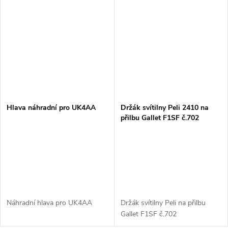
rychlejšímu úspěchu při hašení
a výrazně menšímu...
Hlava náhradní pro UK4AA
Držák svítilny Peli 2410 na
přilbu Gallet F1SF č.702
Náhradní hlava pro UK4AA
Držák svítilny Peli na přilbu
Gallet F1SF č.702