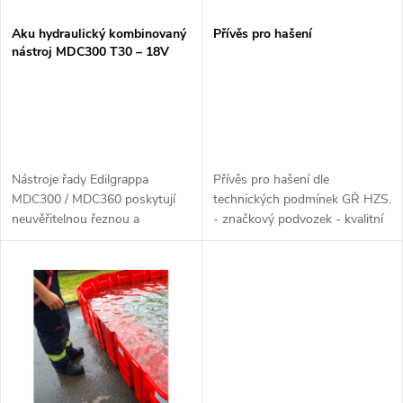
í
s
p
Aku hydraulický kombinovaný
Přívěs pro hašení
nástroj MDC300 T30 – 18V
p
r
r
o
o
d
Nástroje řady Edilgrappa
Přívěs pro hašení dle
d
MDC300 / MDC360 poskytují
technických podmínek GŘ HZS.
u
neuvěřitelnou řeznou a
- značkový podvozek - kvalitní
u
rozpínací sílu ve srovnání s
zpracování nástavby pro
k
velmi nízkou hmotností a
uložení vybavní - vybavení
kompaktním designem.
našich značek - individuální
k
Záchranářské stříhací nůžky...
přístup -...
t
t
ů
ů