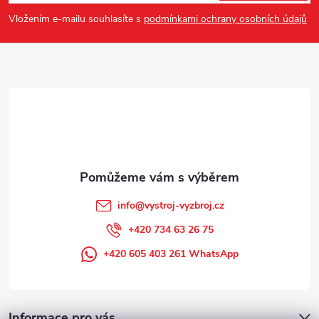
v
p
Vložením e-mailu souhlasíte s
podmínkami ochrany osobních údajů
k
a
y
t
v
ý
í
p
i
s
info
@
vystroj-vyzbroj.cz
u
+420 734 63 26 75
+420 605 403 261 WhatsApp
Informace pro vás