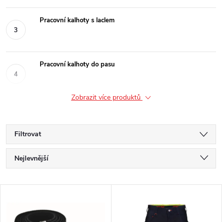
Pracovní kalhoty s laclem
Pracovní kalhoty do pasu
Zobrazit více produktů
Filtrovat
Ř
Nejlevnější
a
Nejdražší
V
Nejprodávanější
z
ý
Abecedně