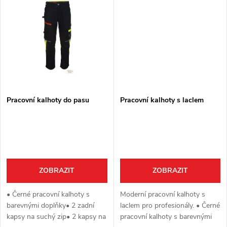
díky robustní kovové sponě- ...
integrovanou malou
t
přídavnou...
t
ů
ů
Pracovní kalhoty do pasu
Pracovní kalhoty s laclem
ZOBRAZIT
ZOBRAZIT
• Černé pracovní kalhoty s
Moderní pracovní kalhoty s
barevnými doplňky• 2 zadní
laclem pro profesionály. • Černé
kapsy na suchý zip• 2 kapsy na
pracovní kalhoty s barevnými