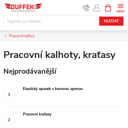
Přejít
NÁKUPNÍ
KOŠÍK
na
obsah
HLEDAT
Pracovní oděvy
Pracovní kalhoty, kraťasy
Nejprodávanější
Elastický opasek s kovovou sponou
Pracovní kraťasy