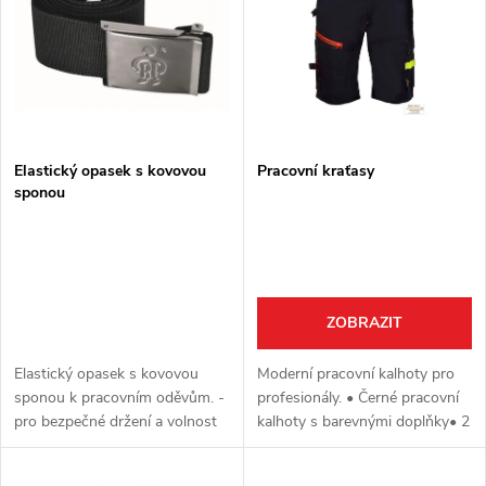
e
p
n
i
í
s
p
Elastický opasek s kovovou
Pracovní kraťasy
sponou
p
r
r
o
o
ZOBRAZIT
d
d
Elastický opasek s kovovou
Moderní pracovní kalhoty pro
u
sponou k pracovním oděvům. -
profesionály. • Černé pracovní
u
pro bezpečné držení a volnost
kalhoty s barevnými doplňky• 2
k
pohybu- délka 130 cm- šířka
zadní kapsy na suchý zip• 2
k
cca 3,8 cm- pevné uchycení -
kapsy na ruce, vpravo s