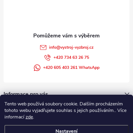
v
í
k
y
v
info
@
vystroj-vyzbroj.cz
ý
+420 734 63 26 75
p
+420 605 403 261 WhatsApp
i
s
Informace pro vás
u
Tento web používá soubory cookie. Dalším procházením
tohoto webu vyjadřujete souhlas s jejich používáním.. Více
informací
zde
.
Nastavení