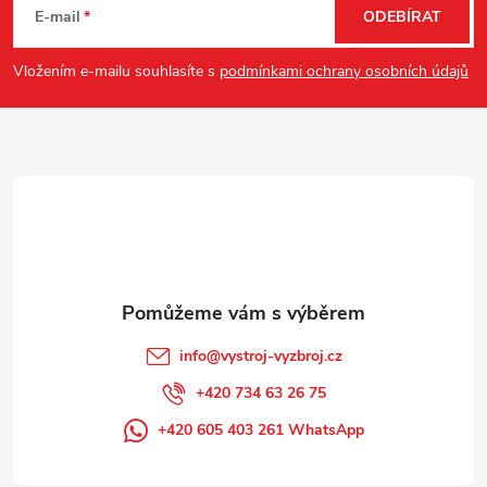
á
E-mail
ODEBÍRAT
p
Vložením e-mailu souhlasíte s
podmínkami ochrany osobních údajů
a
t
í
info
@
vystroj-vyzbroj.cz
+420 734 63 26 75
+420 605 403 261 WhatsApp