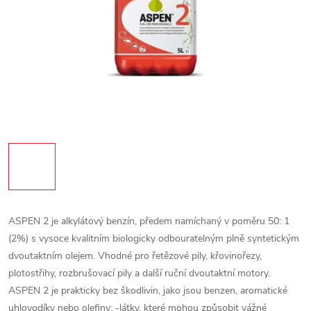
ASPEN 2 je alkylátový benzín, předem namíchaný v poměru 50: 1
(2%) s vysoce kvalitním biologicky odbouratelným plně syntetickým
dvoutaktním olejem. Vhodné pro řetězové pily, křovinořezy,
plotostřihy, rozbrušovací pily a další ruční dvoutaktní motory.
ASPEN 2 je prakticky bez škodlivin, jako jsou benzen, aromatické
uhlovodíky nebo olefiny; -látky, které mohou způsobit vážné