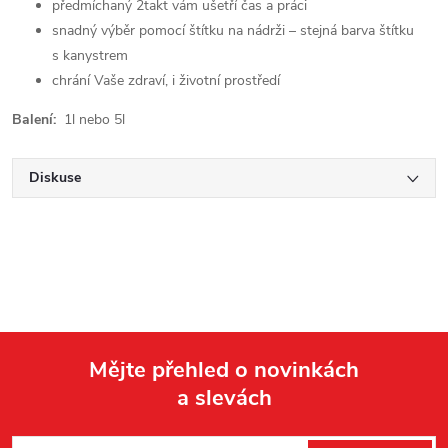
předmíchaný 2takt vám ušetří čas a práci
snadný výběr pomocí štítku na nádrži – stejná barva štítku
s kanystrem
chrání Vaše zdraví, i životní prostředí
Balení:
1l nebo 5l
Diskuse
Mějte přehled o novinkách
a slevách
Z