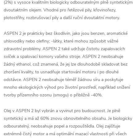
(2%) s vysoce kvalitním biologicky odbouratelným plně syntetickým
dvoutaktním olejem. Vhodné pro řetězové pily, křovinořezy,
plotostřihy, rozbrušovací pily a další ruční dvoutaktní motory.
ASPEN 2 je prakticky bez škodlivin, jako jsou benzen, aromatické
uhlovodíky nebo olefiny; -látky, které mohou způsobit vážné
zdravotní problémy. ASPEN 2 také udržuje čistotu zapalovacích
svíček a spalovací komory vašeho stroje. ASPEN 2 neobsahuje
žádný ethanol, což znamená, že jej lze dlouhodobě skladovat bez
zhoršení kvality, to usnadňuje startování motoru i po dlouhé
odstávce. ASPEN 2 neobsahuje téměř žádnou síru a poskytuje
mnoho ekologických výhod pro životní prostředí, například snížení
tvorby přízemního ozonu (smogu) o přibližně -40%.
Olej v ASPEN 2 byl vybrán a vyvinut pro budoucnost. Je plně
syntetický a má až 60% znovu obnovitelného obsahu. Je biologicky
odbouratelný, neobsahuje popel a rozpouštědla. Olej zajišťuje
extrémně čistý motor a má optimální mazací vlastnosti při všech