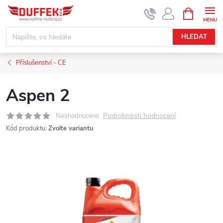
Přejít
NÁKUPNÍ
KOŠÍK
na
obsah
HLEDAT
Příslušenství - CE
Aspen 2
Podrobnosti hodnocení
Neohodnoceno
Kód produktu:
Zvolte variantu