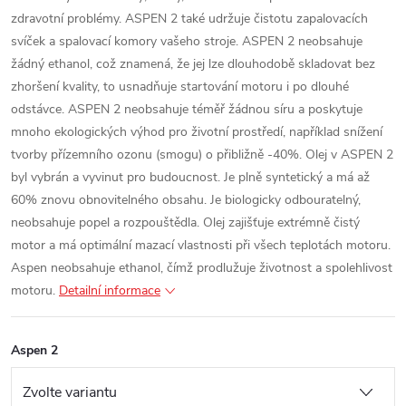
zdravotní problémy. ASPEN 2 také udržuje čistotu zapalovacích
svíček a spalovací komory vašeho stroje. ASPEN 2 neobsahuje
žádný ethanol, což znamená, že jej lze dlouhodobě skladovat bez
zhoršení kvality, to usnadňuje startování motoru i po dlouhé
odstávce. ASPEN 2 neobsahuje téměř žádnou síru a poskytuje
mnoho ekologických výhod pro životní prostředí, například snížení
tvorby přízemního ozonu (smogu) o přibližně -40%.
Olej v ASPEN 2
byl vybrán a vyvinut pro budoucnost. Je plně syntetický a má až
60% znovu obnovitelného obsahu. Je biologicky odbouratelný,
neobsahuje popel a rozpouštědla. Olej zajišťuje extrémně čistý
motor a má optimální mazací vlastnosti při všech teplotách motoru.
Aspen neobsahuje ethanol, čímž prodlužuje životnost a spolehlivost
motoru.
Detailní informace
Aspen 2