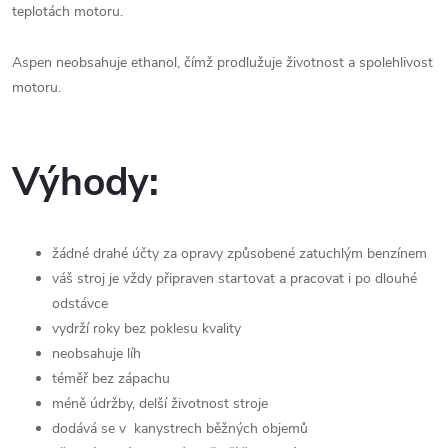
teplotách motoru.
Aspen neobsahuje ethanol, čímž prodlužuje životnost a spolehlivost
motoru.
Výhody:
žádné drahé účty za opravy způsobené zatuchlým benzínem
váš stroj je vždy připraven startovat a pracovat i po dlouhé
odstávce
vydrží roky bez poklesu kvality
neobsahuje líh
téměř bez zápachu
méně údržby, delší životnost stroje
dodává se v kanystrech běžných objemů