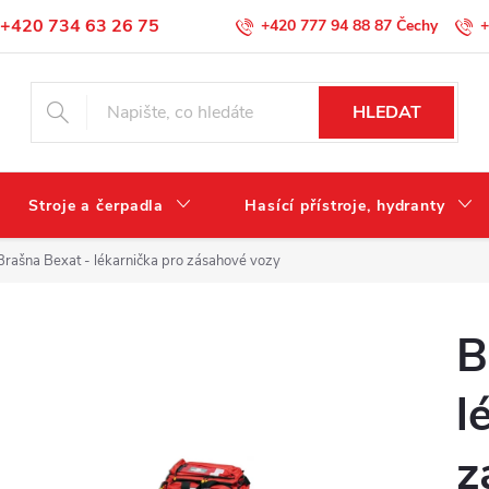
+420 734 63 26 75
+420 777 94 88 87
+
Podmínky ochrany osobních údajů
HLEDAT
Stroje a čerpadla
Hasící přístroje, hydranty
Brašna Bexat - lékarnička pro zásahové vozy
B
l
z