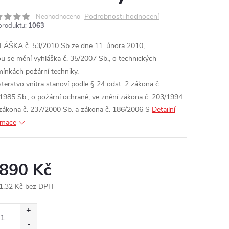
Podrobnosti hodnocení
Neohodnoceno
produktu:
1063
ÁŠKA č. 53/2010 Sb ze dne 11. února 2010,
ou se mění vyhláška č. 35/2007 Sb., o technických
ínkách požární techniky.
sterstvo vnitra stanoví podle § 24 odst. 2 zákona č.
1985 Sb., o požární ochraně, ve znění zákona č. 203/1994
 zákona č. 237/2000 Sb. a zákona č. 186/2006 S
Detailní
rmace
 890 Kč
1,32 Kč bez DPH
ná
: