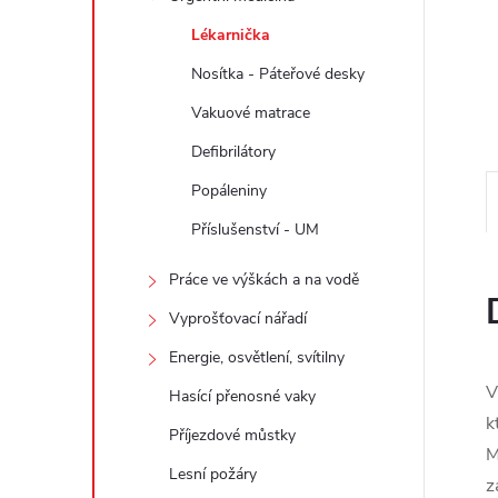
e
Lékarnička
l
Nosítka - Páteřové desky
Vakuové matrace
Defibrilátory
Popáleniny
Příslušenství - UM
Práce ve výškách a na vodě
Vyprošťovací nářadí
Energie, osvětlení, svítilny
V
Hasící přenosné vaky
k
Příjezdové můstky
M
Lesní požáry
z