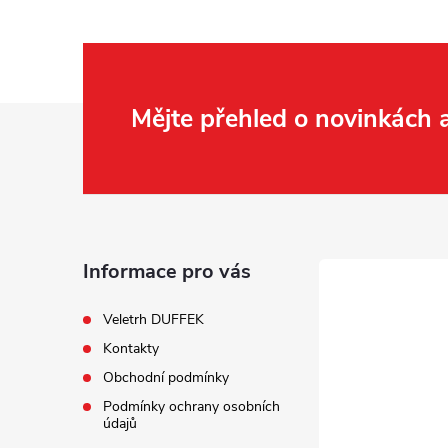
Z
Mějte přehled o novinkách
á
p
a
Informace pro vás
t
Veletrh DUFFEK
Kontakty
í
Obchodní podmínky
Podmínky ochrany osobních
údajů