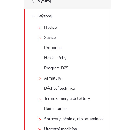
Výstroj
t
Výzbroj
r
Hadice
a
Savice
n
Proudnice
Hasící hřeby
n
Program D25
í
Armatury
Dýchací technika
p
Termokamery a detektory
a
Radiostanice
n
Sorbenty, pěnidla, dekontaminace
Urgentní medicína