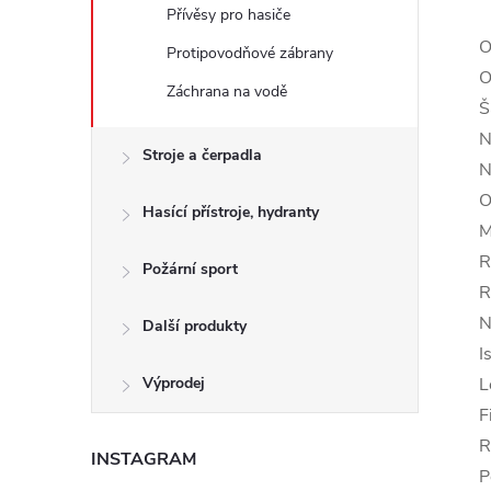
Přívěsy pro hasiče
O
Protipovodňové zábrany
O
Záchrana na vodě
Š
N
Stroje a čerpadla
N
O
Hasící přístroje, hydranty
M
R
Požární sport
R
N
Další produkty
I
Výprodej
L
F
R
INSTAGRAM
P