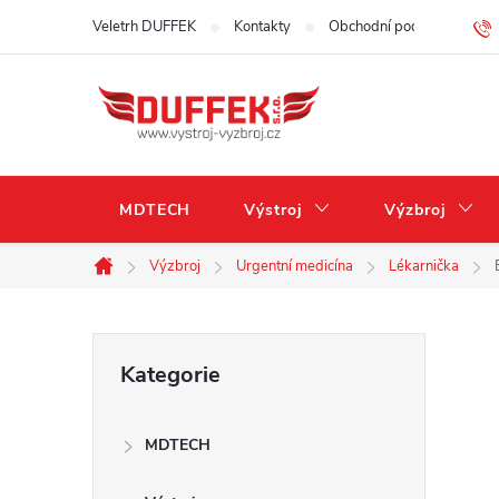
Přejít
Veletrh DUFFEK
Kontakty
Obchodní podmínky
na
obsah
MDTECH
Výstroj
Výzbroj
Výzbroj
Urgentní medicína
Lékarnička
Domů
P
Přeskočit
Kategorie
kategorie
o
MDTECH
s