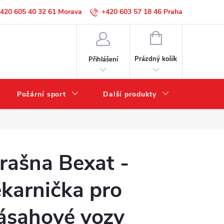
420 605 40 32 61
+420 603 57 18 46
NÁKUPNÍ
KOŠÍK
Prázdný košík
Přihlášení
Požární sport
Další produkty
Výprode
rašna Bexat -
ékarnička pro
ásahové vozy