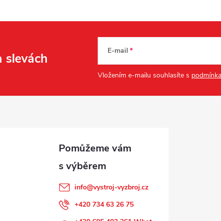
E-mail
a slevách
Vložením e-mailu souhlasíte s
podmínka
info
@
vystroj-vyzbroj.cz
+420 734 63 26 75