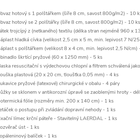
bvaz hotový s 1 polštářkem (šíře 8 cm, savost 800g/m2) - 10 k
bvaz hotový se 2 polštářky (šíře 8 cm, savost 800g/m2) - 10 k
átek trojcípý z (netkaného) textilu (délka stran nejméně 960 x
áplast hladká cívka (velikost 2,5 cm x 5 m, min. lepivost 7 N/2
áplast s polštářkem (velikost 8 x 4 cm, min. lepivost 2,5 N/cm) 
binadlo škrtící pryžové (60 x 1250 mm) - 5 ks
aska resuscitační s výdechovou chlopní a filtrem schválená jako
ouška plastová (20 x 20 cm, tloušťka 0,05 mm) - 4 ks
ukavice pryžové (latexové) chirurgické v obalu - 4 páry
ůžky se sklonem v antikorozní úpravě se zaoblenými hroty - dé
sotermická fólie (rozměry min. 200 x 140 cm) - 1 ks
etáček o postupu při zvládání dopravní nehody - 1 ks
ixační límec krční páteře - Stavitelný LAERDAL - 1 ks
ozvěrač úst - 1 ks
opáleninový balíček - 1 ks