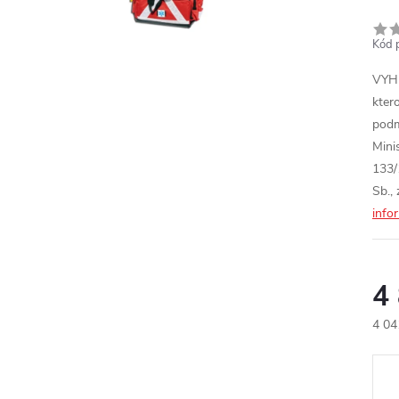
Kód 
VYHL
kter
podm
Mini
133/
Sb.,
info
4
4 04
Měr
cena