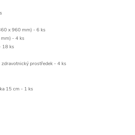
s
s
 1360 x 960 mm) - 6 ks
5 mm) - 4 ks
- 18 ks
 zdravotnický prostředek - 4 ks
lka 15 cm - 1 ks