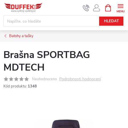
Přejít
NÁKUPNÍ
KOŠÍK
na
obsah
HLEDAT
Batohy a tašky
Brašna SPORTBAG
MDTECH
Podrobnosti hodnocení
Neohodnoceno
Kód produktu:
1348