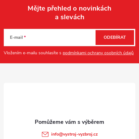
Mějte přehled o novinkách
a slevách
Z
á
E-mail
ODEBÍRAT
p
Vložením e-mailu souhlasíte s
podmínkami ochrany osobních údajů
a
t
í
info
@
vystroj-vyzbroj.cz