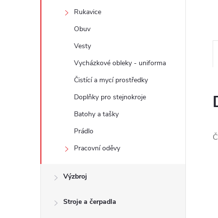
e
Rukavice
l
Obuv
Vesty
Vycházkové obleky - uniforma
Čistící a mycí prostředky
Doplňky pro stejnokroje
Batohy a tašky
Prádlo
Č
Pracovní oděvy
Výzbroj
Stroje a čerpadla