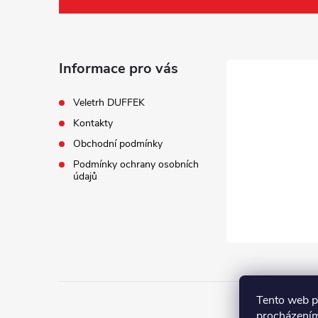
á
p
a
Informace pro vás
t
Veletrh DUFFEK
Kontakty
í
Obchodní podmínky
Podmínky ochrany osobních
údajů
Tento web p
procházením