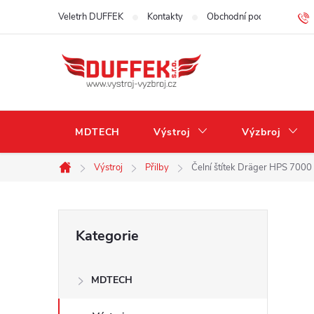
Přejít
Veletrh DUFFEK
Kontakty
Obchodní podmínky
na
obsah
MDTECH
Výstroj
Výzbroj
Výstroj
Přilby
Čelní štítek Dräger HPS 7000 
Domů
P
Přeskočit
Kategorie
kategorie
o
MDTECH
s