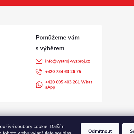
info
@
vystroj-vyzbroj.cz
+420 734 63 26 75
+420 605 403 261 What
sApp
oužívá soubory cookie. Dalším
Odmítnout
S
 tohoto webu vyjadřujete souhlas