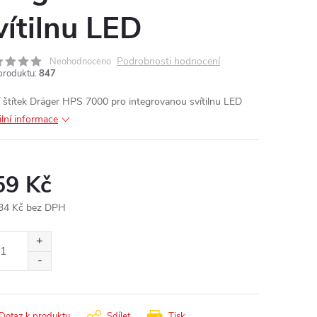
vítilnu LED
Podrobnosti hodnocení
Neohodnoceno
produktu:
847
í štítek Dräger HPS 7000 pro integrovanou svítilnu LED
ilní informace
59 Kč
34 Kč bez DPH
ná
:
Dotaz k produktu
Sdílet
Tisk