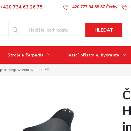
+420 734 63 26 75
+420 777 94 88 87
+
Podmínky ochrany osobních údajů
HLEDAT
Stroje a čerpadla
Hasící přístroje, hydranty
pro integrovanou svítilnu LED
Č
H
i