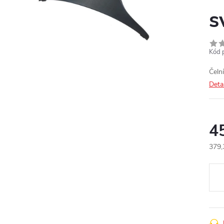
s
Kód 
Čeln
Deta
4
379,
Měr
cena