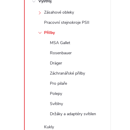
Výstroj
t
Zásahové obleky
r
Pracovní stejnokroje PSII
a
Přilby
MSA Gallet
n
Rosenbauer
n
Dräger
Záchranářské přilby
í
Pro pilaře
p
Polepy
a
Svítilny
Držáky a adaptéry svítilen
n
Kukly