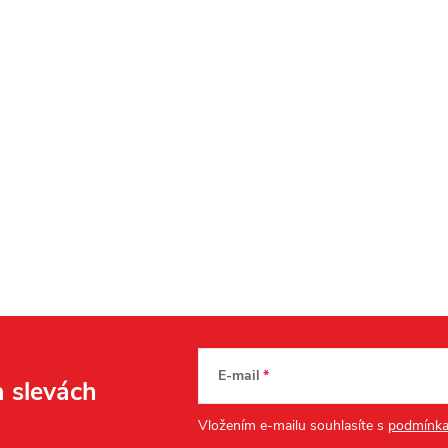
E-mail
a slevách
Vložením e-mailu souhlasíte s
podmínka