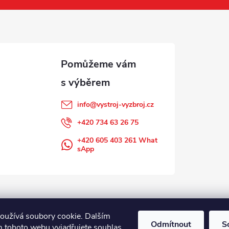
info
@
vystroj-vyzbroj.cz
+420 734 63 26 75
+420 605 403 261 What
sApp
oužívá soubory cookie. Dalším
Odmítnout
S
 tohoto webu vyjadřujete souhlas