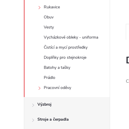
e
Rukavice
l
Obuv
Vesty
Vycházkové obleky - uniforma
Čistící a mycí prostředky
Doplňky pro stejnokroje
Batohy a tašky
Prádlo
C
Pracovní oděvy
Výzbroj
Stroje a čerpadla