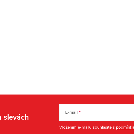
E-mail
a slevách
Vložením e-mailu souhlasíte s
podmínka