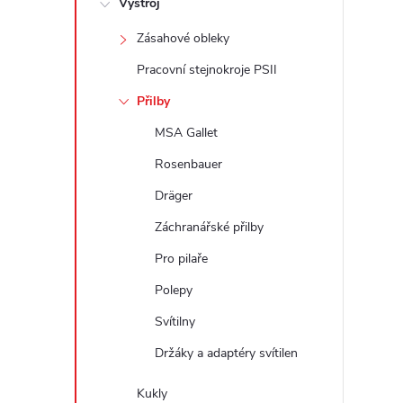
Výstroj
t
Zásahové obleky
r
Pracovní stejnokroje PSII
a
Přilby
MSA Gallet
n
Rosenbauer
n
Dräger
Záchranářské přilby
í
Pro pilaře
p
Polepy
a
Svítilny
Držáky a adaptéry svítilen
n
Kukly