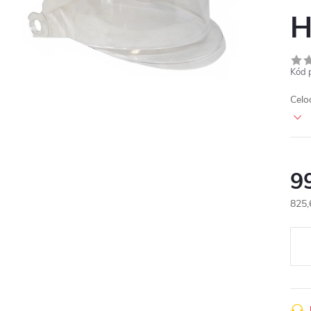
H
Kód 
Celoo
9
825,
Měr
cena