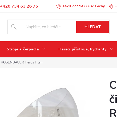
+420 734 63 26 75
+420 777 94 88 87
+
Podmínky ochrany osobních údajů
HLEDAT
Stroje a čerpadla
Hasící přístroje, hydranty
ilbě ROSENBAUER Heros Titan
C
č
R