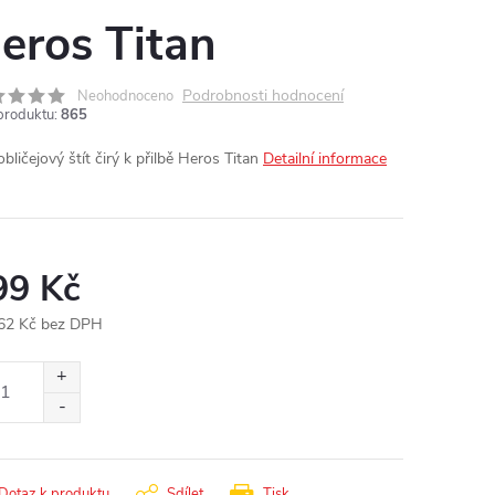
eros Titan
Podrobnosti hodnocení
Neohodnoceno
produktu:
865
bličejový štít čirý k přilbě Heros Titan
Detailní informace
99 Kč
62 Kč bez DPH
ná
:
Dotaz k produktu
Sdílet
Tisk