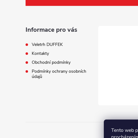
á
p
a
Informace pro vás
t
Veletrh DUFFEK
Kontakty
í
Obchodní podmínky
Podmínky ochrany osobních
údajů
Tento web p
procházením