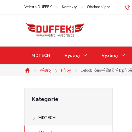
Přejít
Veletrh DUFFEK
Kontakty
Obchodní podmínky
na
obsah
MDTECH
Výstroj
Výzbroj
Výstroj
Přilby
Celoobličejový štít čirý k př
Domů
P
Přeskočit
Kategorie
kategorie
o
MDTECH
s