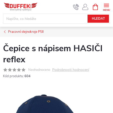
Přejít
NÁKUPNÍ
KOŠÍK
na
obsah
HLEDAT
Pracovní stejnokroje PSII
Čepice s nápisem HASIČI
reflex
Podrobnosti hodnocení
Neohodnoceno
Kód produktu:
604