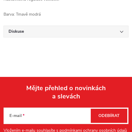
Barva: Tmavě modrá
Diskuse
Mějte přehled o novinkách
a slevách
Z
á
E-mail
ODEBÍRAT
p
Vložením e-mailu souhlasíte s
podmínkami ochrany osobních údajů