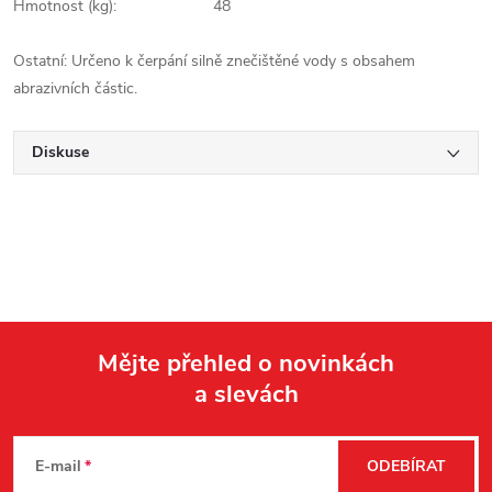
Hmotnost (kg): 48
Ostatní: Určeno k čerpání silně znečištěné vody s obsahem
abrazivních částic.
Diskuse
Mějte přehled o novinkách
a slevách
Z
á
E-mail
ODEBÍRAT