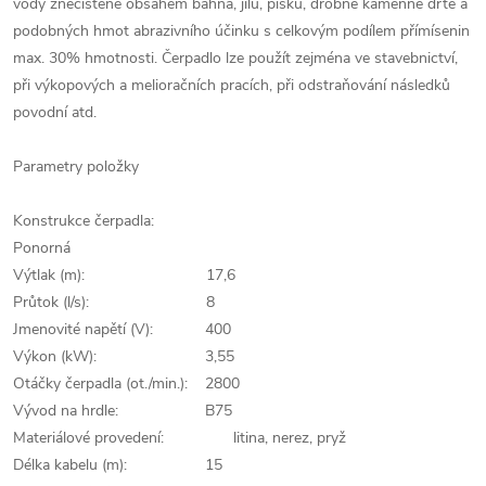
vody znečištěné obsahem bahna, jílu, písku, drobné kamenné drtě a
podobných hmot abrazivního účinku s celkovým podílem přímísenin
max. 30% hmotnosti. Čerpadlo lze použít zejména ve stavebnictví,
při výkopových a melioračních pracích, při odstraňování následků
povodní atd.
Parametry položky
Konstrukce čerpadla:
Ponorná
Výtlak (m): 17,6
Průtok (l/s): 8
Jmenovité napětí (V): 400
Výkon (kW): 3,55
Otáčky čerpadla (ot./min.): 2800
Vývod na hrdle: B75
Materiálové provedení: litina, nerez, pryž
Délka kabelu (m): 15