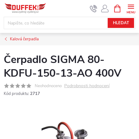
Přejít
NÁKUPNÍ
KOŠÍK
na
obsah
HLEDAT
Kalová čerpadla
Čerpadlo SIGMA 80-
KDFU-150-13-AO 400V
Podrobnosti hodnocení
Neohodnoceno
Kód produktu:
2717