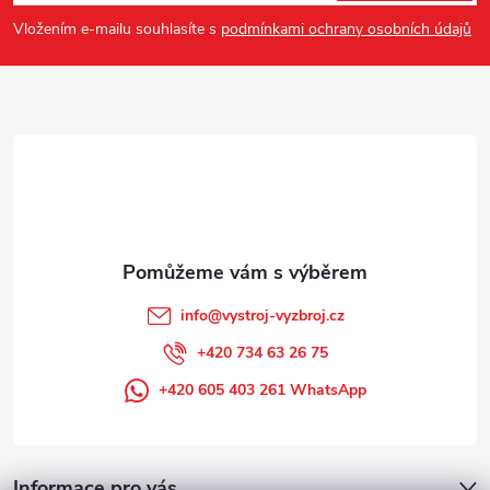
p
Vložením e-mailu souhlasíte s
podmínkami ochrany osobních údajů
a
t
í
info
@
vystroj-vyzbroj.cz
+420 734 63 26 75
+420 605 403 261 WhatsApp
Informace pro vás