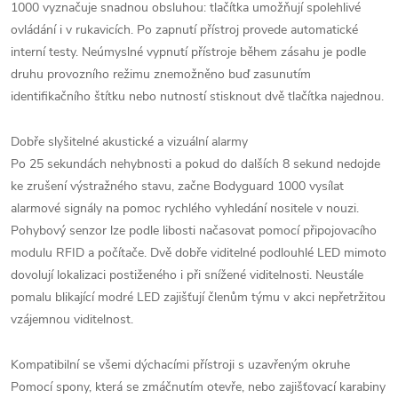
1000 vyznačuje snadnou obsluhou: tlačítka umožňují spolehlivé
ovládání i v rukavicích. Po zapnutí přístroj provede automatické
interní testy. Neúmyslné vypnutí přístroje během zásahu je podle
druhu provozního režimu znemožněno buď zasunutím
identifikačního štítku nebo nutností stisknout dvě tlačítka najednou.
Dobře slyšitelné akustické a vizuální alarmy
Po 25 sekundách nehybnosti a pokud do dalších 8 sekund nedojde
ke zrušení výstražného stavu, začne Bodyguard 1000 vysílat
alarmové signály na pomoc rychlého vyhledání nositele v nouzi.
Pohybový senzor lze podle libosti načasovat pomocí připojovacího
modulu RFID a počítače. Dvě dobře viditelné podlouhlé LED mimoto
dovolují lokalizaci postiženého i při snížené viditelnosti. Neustále
pomalu blikající modré LED zajišťují členům týmu v akci nepřetržitou
vzájemnou viditelnost.
Kompatibilní se všemi dýchacími přístroji s uzavřeným okruhe
Pomocí spony, která se zmáčnutím otevře, nebo zajišťovací karabiny