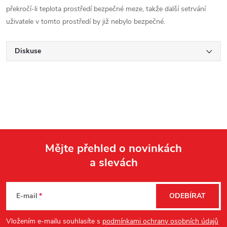
překročí-li teplota prostředí bezpečné meze, takže další setrvání
uživatele v tomto prostředí by již nebylo bezpečné.
Diskuse
Mějte přehled o novinkách
a slevách
Z
á
E-mail
ODEBÍRAT
p
Vložením e-mailu souhlasíte s
podmínkami ochrany osobních údajů