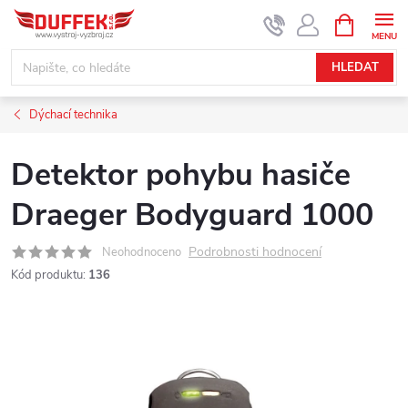
Přejít
NÁKUPNÍ
KOŠÍK
na
obsah
HLEDAT
Dýchací technika
Detektor pohybu hasiče
Draeger Bodyguard 1000
Podrobnosti hodnocení
Neohodnoceno
Kód produktu:
136