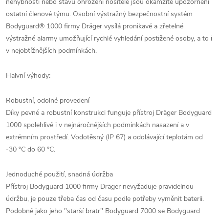
nehybnosti nebo stavu ohrožení nositele jsou okamžitě upozorněni
ostatní členové týmu. Osobní výstražný bezpečnostní systém
Bodyguard® 1000 firmy Dräger vysílá pronikavé a zřetelné
výstražné alarmy umožňující rychlé vyhledání postižené osoby, a to i
v nejobtížnějších podmínkách.
Halvní výhody:
Robustní, odolné provedení
Díky pevné a robustní konstrukci funguje přístroj Dräger Bodyguard
1000 spolehlivě i v nejnáročnějších podmínkách nasazení a v
extrémním prostředí. Vodotěsný (IP 67) a odolávající teplotám od
-30 °C do 60 °C.
Jednoduché použití, snadná údržba
Přístroj Bodyguard 1000 firmy Dräger nevyžaduje pravidelnou
údržbu, je pouze třeba čas od času podle potřeby vyměnit baterii.
Podobně jako jeho "starší bratr" Bodyguard 7000 se Bodyguard