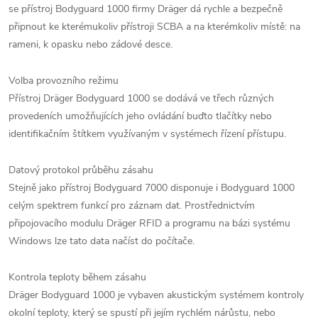
se přístroj Bodyguard 1000 firmy Dräger dá rychle a bezpečně
připnout ke kterémukoliv přístroji SCBA a na kterémkoliv místě: na
rameni, k opasku nebo zádové desce.
Volba provozního režimu
Přístroj Dräger Bodyguard 1000 se dodává ve třech různých
provedeních umožňujících jeho ovládání buďto tlačítky nebo
identifikačním štítkem využívaným v systémech řízení přístupu.
Datový protokol průběhu zásahu
Stejně jako přístroj Bodyguard 7000 disponuje i Bodyguard 1000
celým spektrem funkcí pro záznam dat. Prostřednictvím
připojovacího modulu Dräger RFID a programu na bázi systému
Windows lze tato data načíst do počítače.
Kontrola teploty během zásahu
Dräger Bodyguard 1000 je vybaven akustickým systémem kontroly
okolní teploty, který se spustí při jejím rychlém nárůstu, nebo