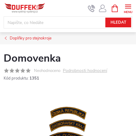
Přejít
NÁKUPNÍ
KOŠÍK
na
obsah
HLEDAT
Doplňky pro stejnokroje
Domovenka
Podrobnosti hodnocení
Neohodnoceno
Kód produktu:
1351