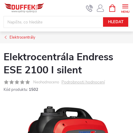
Přejít
NÁKUPNÍ
KOŠÍK
na
obsah
HLEDAT
Elektrocentrály
Elektrocentrála Endress
ESE 2100 I silent
Podrobnosti hodnocení
Neohodnoceno
Kód produktu:
1502