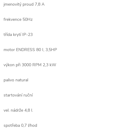
jmenovitý proud 7,8 A
frekvence 50Hz
třída krytí IP-23
motor ENDRESS 80 I, 3,5HP
výkon při 3000 RPM 2,3 kW
palivo natural
startování ruční
vel. nádrže 4,8 l.
spotřeba 0,7 l/hod