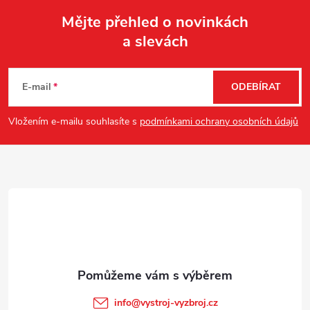
Mějte přehled o novinkách
a slevách
Z
á
E-mail
ODEBÍRAT
p
Vložením e-mailu souhlasíte s
podmínkami ochrany osobních údajů
a
t
í
info
@
vystroj-vyzbroj.cz