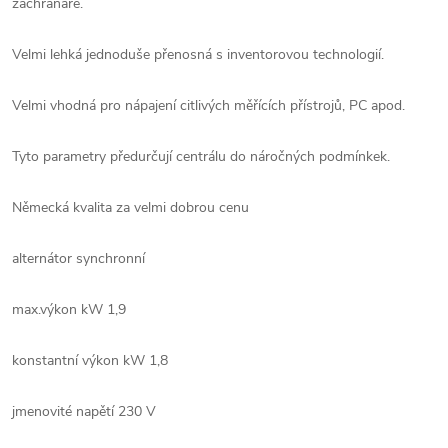
záchranáře.
Velmi lehká jednoduše přenosná s inventorovou technologií.
Velmi vhodná pro nápajení citlivých měřících přístrojů, PC apod.
Tyto parametry předurčují centrálu do náročných podmínkek.
Německá kvalita za velmi dobrou cenu
alternátor synchronní
max.výkon kW 1,9
konstantní výkon kW 1,8
jmenovité napětí 230 V