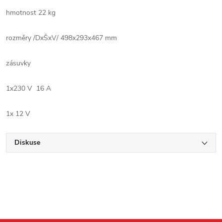
hmotnost 22 kg
rozměry /DxŠxV/ 498x293x467 mm
zásuvky
1x230 V 16 A
1x 12 V
Diskuse