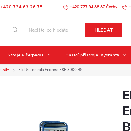
+420 734 63 26 75
+420 777 94 88 87
+
Podmínky ochrany osobních údajů
HLEDAT
Stroje a čerpadla
Hasící přístroje, hydranty
ntrály
Elektrocentrála Endress ESE 3000 BS
E
E
B