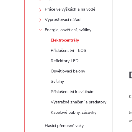
e
Práce ve výškách a na vodě
l
Vyprošťovací nářadí
Energie, osvětlení, svítilny
Elektrocentrály
Příslušenství - EOS
Reflektory LED
Osvětlovací balony
Svítilny
Příslušenství k svítilnám
K
Výstražné značení a predatory
J
Kabelové bubny, zásuvky
v
Hasící přenosné vaky