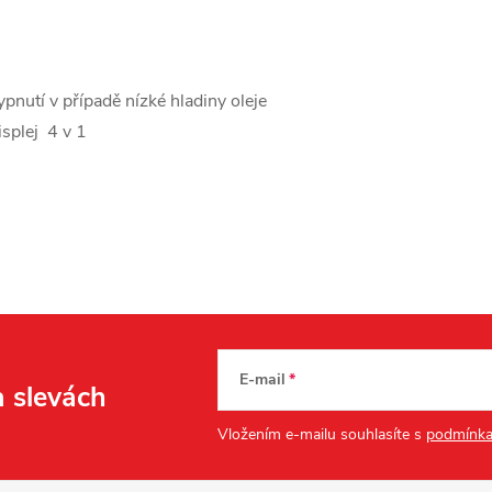
ypnutí v případě nízké hladiny oleje
isplej 4 v 1
E-mail
a slevách
Vložením e-mailu souhlasíte s
podmínka