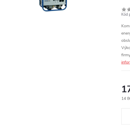
Kód 
Komp
energ
obsl
Výko
firm
info
1
14 8
Měr
cena