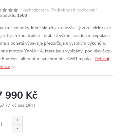
Podrobnosti hodnocení
Neohodnoceno
produktu:
1508
aktní jednotky, které slouží jako nezávislý zdroj elektrické
ie.
Jejich konstrukce - stabilní výkon, snadná manipulace,
uha a bohatá výbava je předurčuje k vysokým výkonům.
nné motory YAMAHA, které jsou vyráběny pod hlavičkou
y Endress.
alternátor synchronní s AWR regulací
Detailní
rmace
7 990 Kč
67,77 Kč bez DPH
ná
: