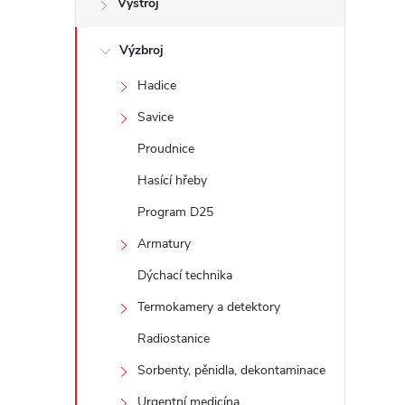
Výstroj
t
Výzbroj
r
Hadice
a
Savice
n
Proudnice
Hasící hřeby
n
Program D25
í
Armatury
Dýchací technika
p
Termokamery a detektory
a
Radiostanice
n
Sorbenty, pěnidla, dekontaminace
Urgentní medicína