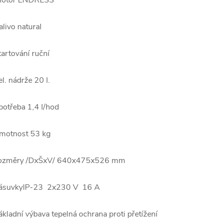
otor ENDRESS
alivo natural
tartování ruční
el. nádrže 20 l.
potřeba 1,4 l/hod
motnost 53 kg
ozměry /DxŠxV/ 640x475x526 mm
ásuvkyIP-23 2x230 V 16 A
ákladní výbava tepelná ochrana proti přetížení