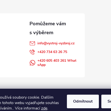
info
@
vystroj-vyzbroj.cz
+420 734 63 26 75
+420 605 403 261 What
sApp
oužívá soubory cookie. Dalším
Odmítnout
S
 tohoto webu vyjadřujete souhlas
žíváním.. Více informací
zde
.