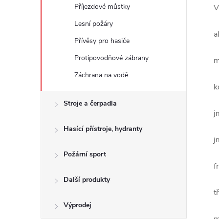
Příjezdové můstky
V
Lesní požáry
a
Přívěsy pro hasiče
Protipovodňové zábrany
m
Záchrana na vodě
k
Stroje a čerpadla
j
Hasící přístroje, hydranty
j
Požární sport
f
Další produkty
t
Výprodej