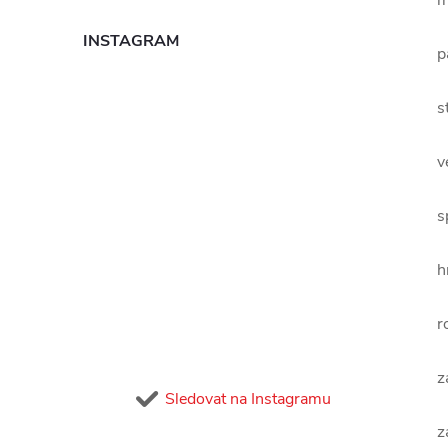
m
INSTAGRAM
p
s
v
s
h
r
z
Sledovat na Instagramu
z