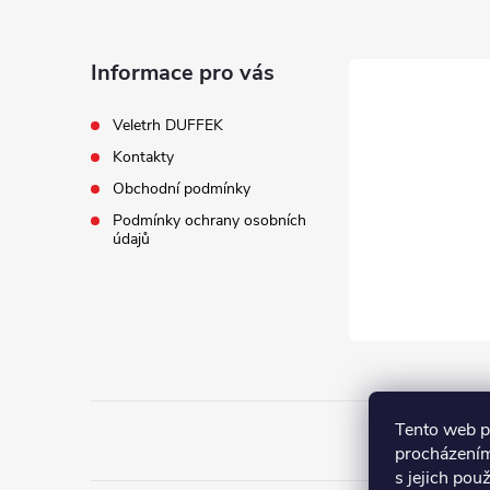
p
a
Informace pro vás
t
Veletrh DUFFEK
Kontakty
í
Obchodní podmínky
Podmínky ochrany osobních
údajů
Tento web p
procházením
s jejich pou