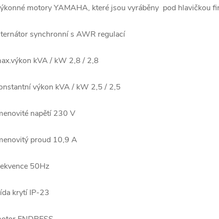
ýkonné motory YAMAHA, které jsou vyráběny pod hlavičkou fi
lternátor synchronní s AWR regulací
ax.výkon kVA / kW 2,8 / 2,8
onstantní výkon kVA / kW 2,5 / 2,5
menovité napětí 230 V
menovitý proud 10,9 A
rekvence 50Hz
řída krytí IP-23