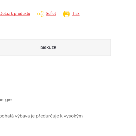
Dotaz k produktu
Sdílet
Tisk
DISKUZE
nergie.
a bohatá výbava je předurčuje k vysokým