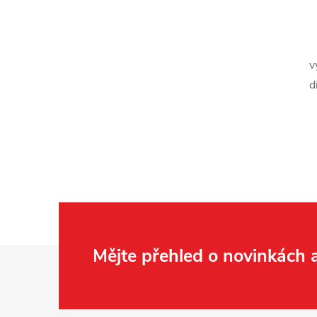
v
d
Z
Mějte přehled o novinkách
á