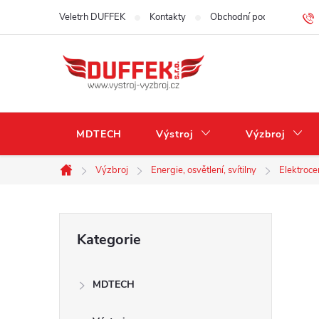
Přejít
Veletrh DUFFEK
Kontakty
Obchodní podmínky
na
obsah
MDTECH
Výstroj
Výzbroj
Výzbroj
Energie, osvětlení, svítilny
Elektroce
Domů
P
Přeskočit
Kategorie
kategorie
o
MDTECH
s