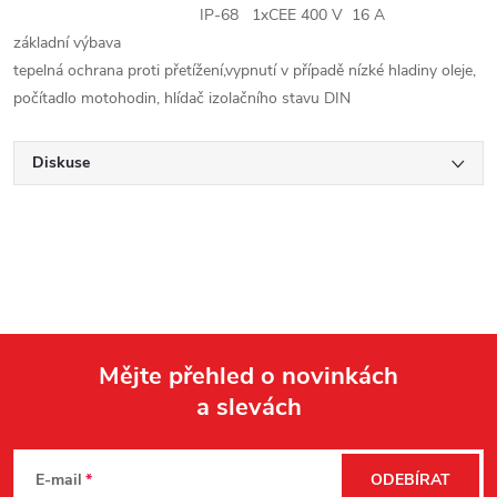
IP-68 1xCEE 400 V 16 A
základní výbava
tepelná ochrana proti přetížení,vypnutí v případě nízké hladiny oleje,
počítadlo motohodin, hlídač izolačního stavu DIN
Diskuse
Mějte přehled o novinkách
a slevách
Z
á
E-mail
ODEBÍRAT