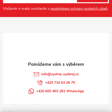
p
Vložením e-mailu souhlasíte s
podmínkami ochrany osobních údajů
a
t
í
info
@
vystroj-vyzbroj.cz
+420 734 63 26 75
+420 605 403 261 WhatsApp