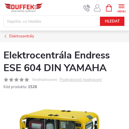
Přejít
NÁKUPNÍ
KOŠÍK
na
obsah
HLEDAT
Elektrocentrály
Elektrocentrála Endress
ESE 604 DIN YAMAHA
Podrobnosti hodnocení
Neohodnoceno
Kód produktu:
1526