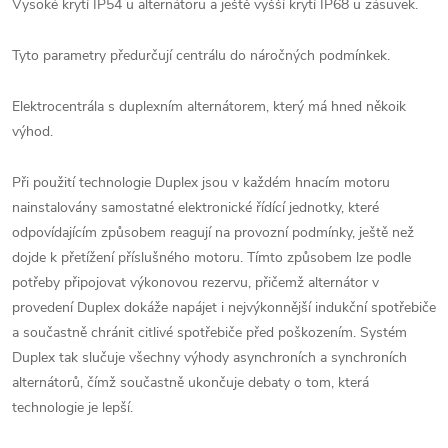
Vysoké krytí IP54 u alternátoru a ještě vyšší krytí IP68 u zásuvek.
Tyto parametry předurčují centrálu do náročných podmínkek.
Elektrocentrála s duplexním alternátorem, který má hned někoik
výhod.
Při použití technologie Duplex jsou v každém hnacím motoru
nainstalovány samostatné elektronické řídící jednotky, které
odpovídajícím způsobem reagují na provozní podmínky, ještě než
dojde k přetížení příslušného motoru. Tímto způsobem lze podle
potřeby připojovat výkonovou rezervu, přičemž alternátor v
provedení Duplex dokáže napájet i nejvýkonnější indukční spotřebiče
a součastně chránit citlivé spotřebiče před poškozením. Systém
Duplex tak slučuje všechny výhody asynchroních a synchroních
alternátorů, čímž součastně ukončuje debaty o tom, která
technologie je lepší.