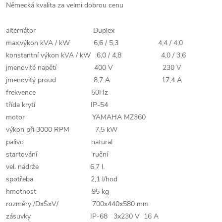
Německá kvalita za velmi dobrou cenu
alternátor Duplex
max.výkon kVA / kW 6,6 / 5,3 4,4 / 4,0
konstantní výkon kVA / kW 6,0 / 4,8 4,0 / 3,6
jmenovité napětí 400 V 230 V
jmenovitý proud 8,7 A 17,4 A
frekvence 50Hz
třída krytí IP-54
motor YAMAHA MZ360
výkon při 3000 RPM 7,5 kW
palivo natural
startování ruční
vel. nádrže 6,7 l.
spotřeba 2,1 l/hod
hmotnost 95 kg
rozměry /DxŠxV/ 700x440x580 mm
zásuvky IP-68 3x230 V 16 A