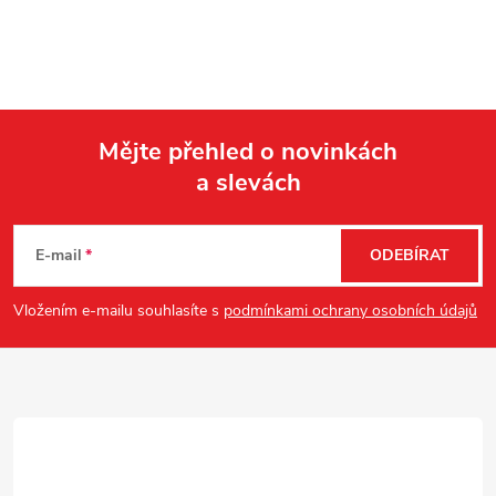
Mějte přehled o novinkách
a slevách
Z
á
E-mail
ODEBÍRAT
p
Vložením e-mailu souhlasíte s
podmínkami ochrany osobních údajů
a
t
í