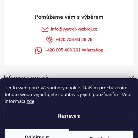
info
@
vystroj-vyzbroj.cz
+420 734 63 26 75
+420 605 403 261 WhatsApp
Informace pro vás
Tento web používá soubory cookie. Dalším procházením
tohoto webu vyjadřujete souhlas s jejich používáním.. Více
informací
zde
.
Nastavení
Copyright 2026
DUFFEK s.r.o. výstroj výzbroj pro hasiče, SDH, HZS, pro
požární sport
. Všechna práva vyhrazena.
Odmítnout