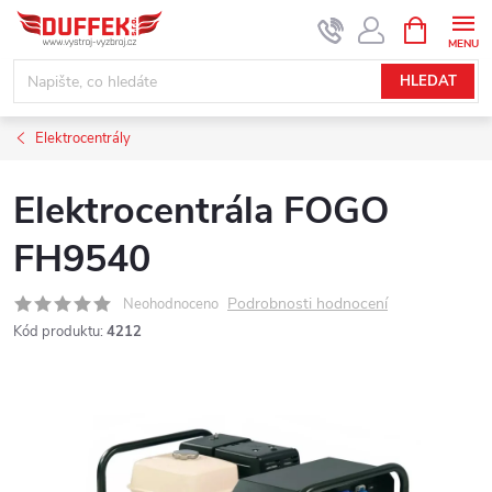
Přejít
NÁKUPNÍ
KOŠÍK
na
obsah
HLEDAT
Elektrocentrály
Elektrocentrála FOGO
FH9540
Podrobnosti hodnocení
Neohodnoceno
Kód produktu:
4212