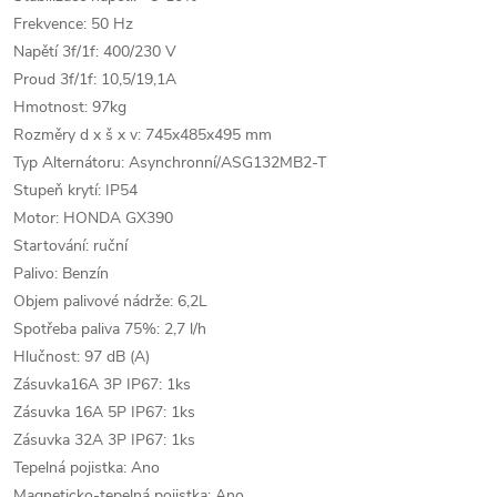
Frekvence: 50 Hz
Napětí 3f/1f: 400/230 V
Proud 3f/1f: 10,5/19,1A
Hmotnost: 97kg
Rozměry d x š x v: 745x485x495 mm
Typ Alternátoru: Asynchronní/ASG132MB2-T
Stupeň krytí: IP54
Motor: HONDA GX390
Startování: ruční
Palivo: Benzín
Objem palivové nádrže: 6,2L
Spotřeba paliva 75%: 2,7 l/h
Hlučnost: 97 dB (A)
Zásuvka16A 3P IP67: 1ks
Zásuvka 16A 5P IP67: 1ks
Zásuvka 32A 3P IP67: 1ks
Tepelná pojistka: Ano
Magneticko-tepelná pojistka: Ano