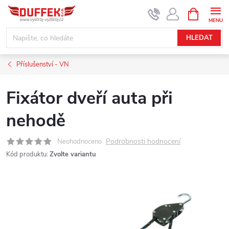
Přejít
NÁKUPNÍ
KOŠÍK
na
obsah
HLEDAT
Příslušenství - VN
Fixátor dveří auta při
nehodě
Podrobnosti hodnocení
Neohodnoceno
Kód produktu:
Zvolte variantu