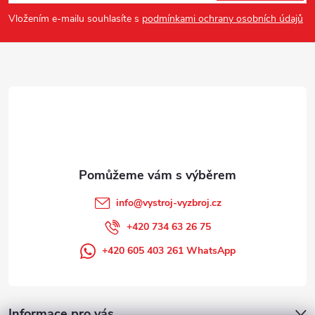
p
Vložením e-mailu souhlasíte s
podmínkami ochrany osobních údajů
a
t
í
info
@
vystroj-vyzbroj.cz
+420 734 63 26 75
+420 605 403 261 WhatsApp
Informace pro vás