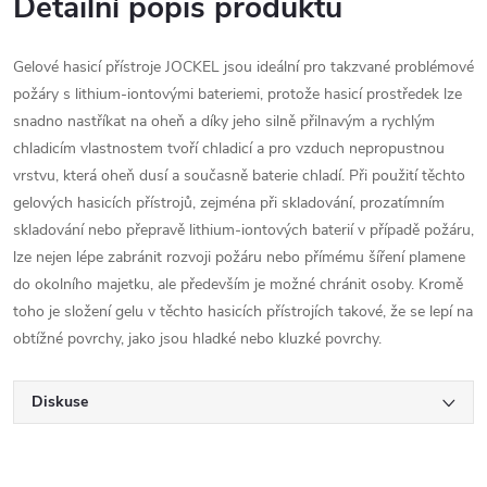
Detailní popis produktu
Gelové hasicí přístroje JOCKEL jsou ideální pro takzvané problémové
požáry s lithium-iontovými bateriemi, protože hasicí prostředek lze
snadno nastříkat na oheň a díky jeho silně přilnavým a rychlým
chladicím vlastnostem tvoří chladicí a pro vzduch nepropustnou
vrstvu, která oheň dusí a současně baterie chladí. Při použití těchto
gelových hasicích přístrojů, zejména při skladování, prozatímním
skladování nebo přepravě lithium-iontových baterií v případě požáru,
lze nejen lépe zabránit rozvoji požáru nebo přímému šíření plamene
do okolního majetku, ale především je možné chránit osoby. Kromě
toho je složení gelu v těchto hasicích přístrojích takové, že se lepí na
obtížné povrchy, jako jsou hladké nebo kluzké povrchy.
Diskuse