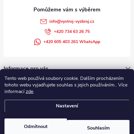
info
@
vystroj-vyzbroj.cz
+420 734 63 26 75
+420 605 403 261 WhatsApp
Informace pro vás
Tento web používá soubory cookie. Dalším procházením
tohoto webu vyjadřujete souhlas s jejich používáním.. Více
informací
zde
.
Nastavení
Copyright 2026
DUFFEK s.r.o. výstroj výzbroj pro hasiče, SDH, HZS, pro
požární sport
. Všechna práva vyhrazena.
Odmítnout
Souhlasím
Vytvořil Shoptet