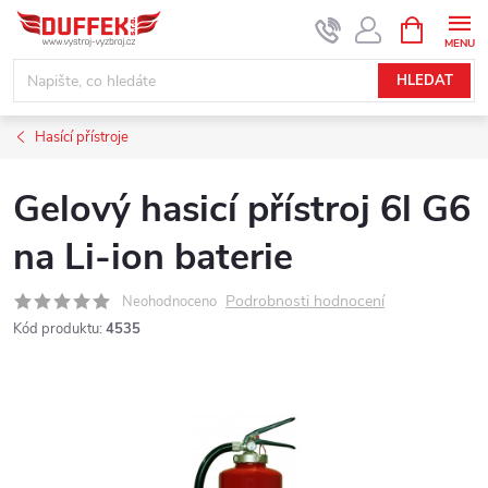
Přejít
NÁKUPNÍ
KOŠÍK
na
obsah
HLEDAT
Hasící přístroje
Gelový hasicí přístroj 6l G6
na Li-ion baterie
Podrobnosti hodnocení
Neohodnoceno
Kód produktu:
4535