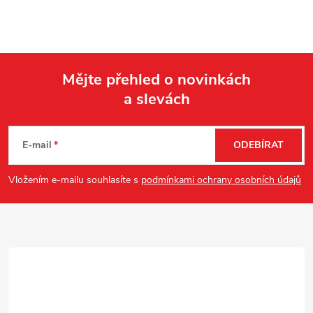
Mějte přehled o novinkách
a slevách
Z
á
E-mail
ODEBÍRAT
p
Vložením e-mailu souhlasíte s
podmínkami ochrany osobních údajů
a
t
í