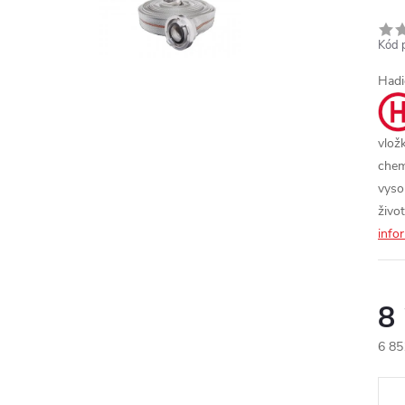
Kód 
Hadi
vlož
chem
vyso
živo
info
8
6 85
Měr
cena