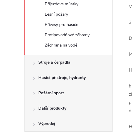
Příjezdové můstky
V
Lesní požáry
3
Přívěsy pro hasiče
Protipovodňové zábrany
D
Záchrana na vodě
M
Stroje a čerpadla
H
Hasící přístroje, hydranty
h
Požární sport
z
p
Další produkty
d
Výprodej
H