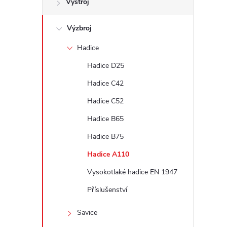
Výstroj
t
Výzbroj
r
Hadice
a
Hadice D25
n
Hadice C42
Hadice C52
n
Hadice B65
í
Hadice B75
Hadice A110
p
Vysokotlaké hadice EN 1947
a
Příslušenství
n
Savice