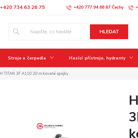
+420 734 63 26 75
+420 777 94 88 87
+
Podmínky ochrany osobních údajů
HLEDAT
Stroje a čerpadla
Hasící přístroje, hydranty
H TITAN 3F A110 20 m kované spojky
H
3
k