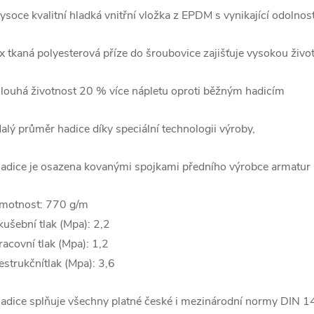
ysoce kvalitní hladká vnitřní vložka z EPDM s vynikající odolno
x tkaná polyesterová příze do šroubovice zajišťuje vysokou život
louhá životnost 20 % více nápletu oproti běžným hadicím
alý průměr hadice díky speciální technologii výroby,
adice je osazena kovanými spojkami předního výrobce armatur
motnost: 770 g/m
kušební tlak (Mpa): 2,2
racovní tlak (Mpa): 1,2
estrukčnítlak (Mpa): 3,6
adice splňuje všechny platné české i mezinárodní normy DIN 