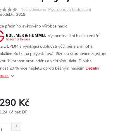
Podrobnosti hodnocení
Neohodnoceno
produktu:
2819
ce předního světového výrobce hadic
Vysoce kvalitní hladká vnitřní
ka z EPDM s vynikající odolností vůči pěně a mnoha
ikáliím
3x tkaná polyesterová příze do šroubovice zajišťuje
kou životnost proti oděru a vnitřnímu tlaku
Dlouhá
tnost 20 % více nápletu oproti běžným hadicím
Detailní
rmace
 290 Kč
1,24 Kč bez DPH
ná
: