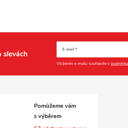
E-mail
a slevách
Vložením e-mailu souhlasíte s
podmínka