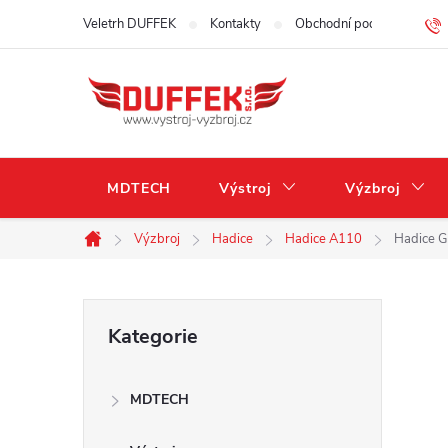
Přejít
Veletrh DUFFEK
Kontakty
Obchodní podmínky
na
obsah
MDTECH
Výstroj
Výzbroj
Výzbroj
Hadice
Hadice A110
Hadice G
Domů
P
Přeskočit
Kategorie
kategorie
o
MDTECH
s