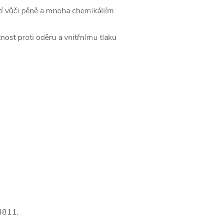
stí vůči pěně a mnoha chemikáliím
nost proti oděru a vnitřnímu tlaku
14811.