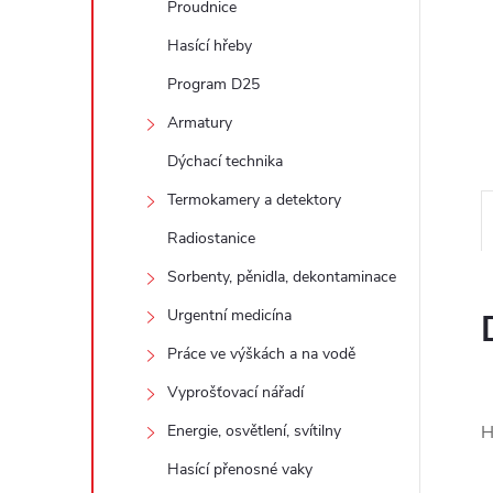
Proudnice
e
Hasící hřeby
l
Program D25
Armatury
Dýchací technika
Termokamery a detektory
Radiostanice
Sorbenty, pěnidla, dekontaminace
Urgentní medicína
Práce ve výškách a na vodě
Vyprošťovací nářadí
H
Energie, osvětlení, svítilny
Hasící přenosné vaky