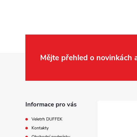
Z
Mějte přehled o novinkách
á
p
a
Informace pro vás
t
Veletrh DUFFEK
Kontakty
í
Obchodní podmínky