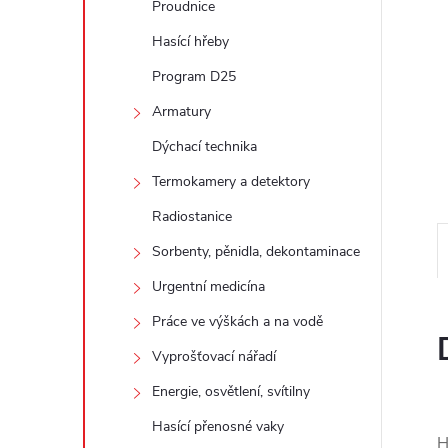
Proudnice
e
Hasící hřeby
l
Program D25
Armatury
Dýchací technika
Termokamery a detektory
Radiostanice
Sorbenty, pěnidla, dekontaminace
Urgentní medicína
Práce ve výškách a na vodě
Vyprošťovací nářadí
Energie, osvětlení, svítilny
Hasící přenosné vaky
H