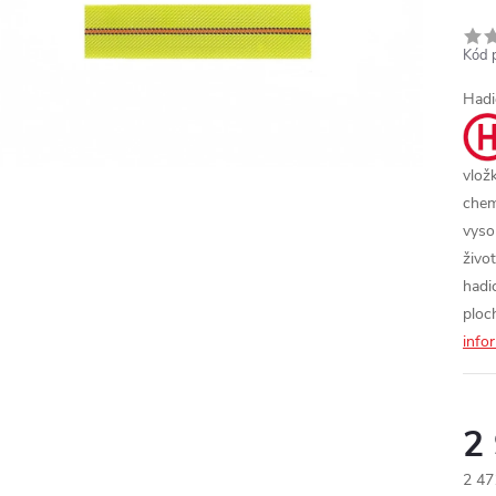
Kód 
Hadi
vlož
chem
vyso
živo
hadi
ploc
info
2
2 47