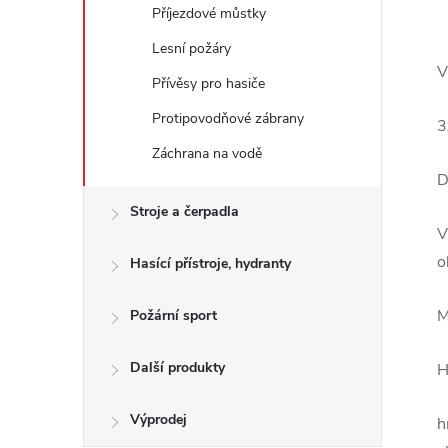
Příjezdové můstky
Lesní požáry
V
Přívěsy pro hasiče
Protipovodňové zábrany
3
Záchrana na vodě
D
Stroje a čerpadla
V
o
Hasící přístroje, hydranty
M
Požární sport
Další produkty
H
Výprodej
h