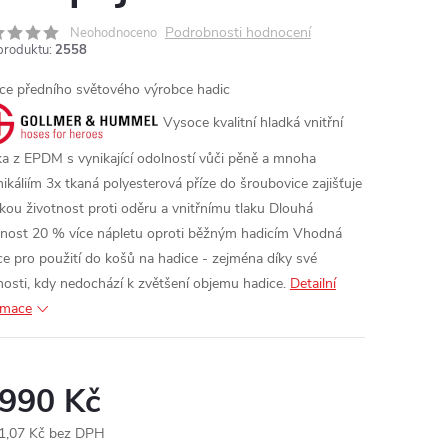
Podrobnosti hodnocení
Neohodnoceno
produktu:
2558
ce předního světového výrobce hadic
Vysoce kvalitní hladká vnitřní
ka z EPDM s vynikající odolností vůči pěně a mnoha
ikáliím
3x tkaná polyesterová příze do šroubovice zajišťuje
kou životnost proti oděru a vnitřnímu tlaku
Dlouhá
tnost 20 % více nápletu oproti běžným hadicím
Vhodná
ce pro použití do košů na hadice - zejména díky své
hosti, kdy nedochází k zvětšení objemu hadice.
Detailní
rmace
 990 Kč
1,07 Kč bez DPH