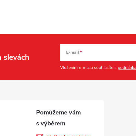
E-mail
a slevách
Vložením e-mailu souhlasíte s
podmínka