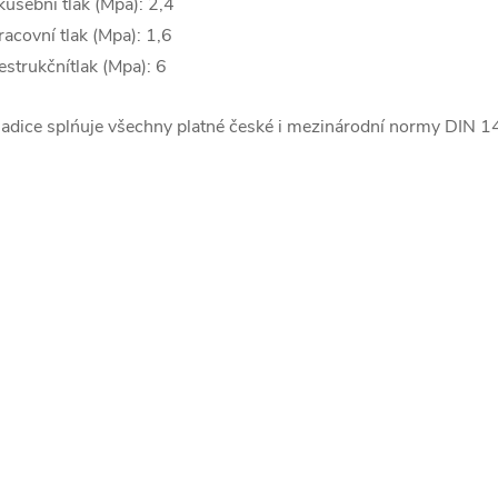
kušební tlak (Mpa): 2,4
racovní tlak (Mpa): 1,6
estrukčnítlak (Mpa): 6
adice splńuje všechny platné české i mezinárodní normy DIN 