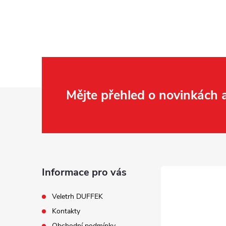
Z
Mějte přehled o novinkách
á
p
a
Informace pro vás
t
Veletrh DUFFEK
Kontakty
í
Obchodní podmínky