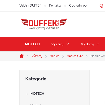
Přejít
Veletrh DUFFEK
Kontakty
Obchodní podmínky
na
obsah
MDTECH
Výstroj
Výzbroj
Výzbroj
Hadice
Hadice C42
Hadice GH
Domů
P
Přeskočit
Kategorie
kategorie
o
MDTECH
s