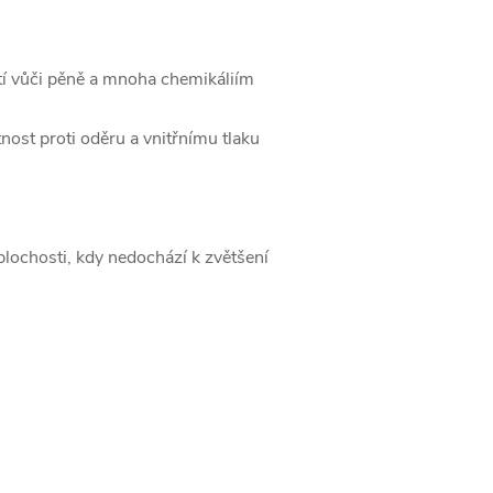
stí vůči pěně a mnoha chemikáliím
nost proti oděru a vnitřnímu tlaku
plochosti, kdy nedochází k zvětšení