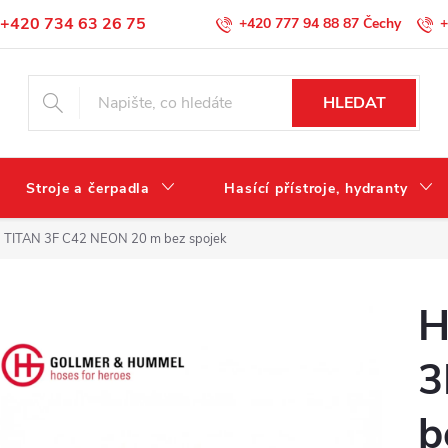
+420 734 63 26 75
+420 777 94 88 87
+
Podmínky ochrany osobních údajů
HLEDAT
Stroje a čerpadla
Hasící přístroje, hydranty
 TITAN 3F C42 NEON 20 m bez spojek
H
3
b