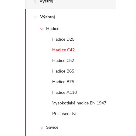
Výstroj
t
Výzbroj
r
Hadice
a
Hadice D25
n
Hadice C42
Hadice C52
n
Hadice B65
í
Hadice B75
Hadice A110
p
Vysokotlaké hadice EN 1947
a
Příslušenství
n
Savice