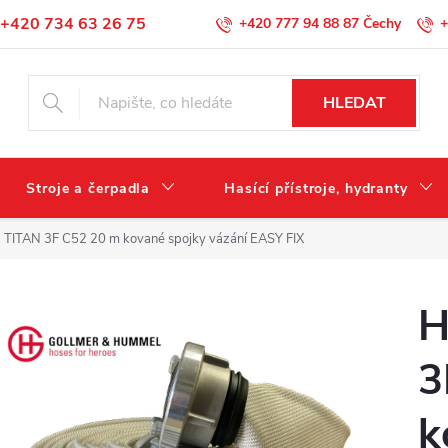
+420 734 63 26 75
+420 777 94 88 87
+
Podmínky ochrany osobních údajů
HLEDAT
Stroje a čerpadla
Hasící přístroje, hydranty
 TITAN 3F C52 20 m kované spojky vázání EASY FIX
H
3
k