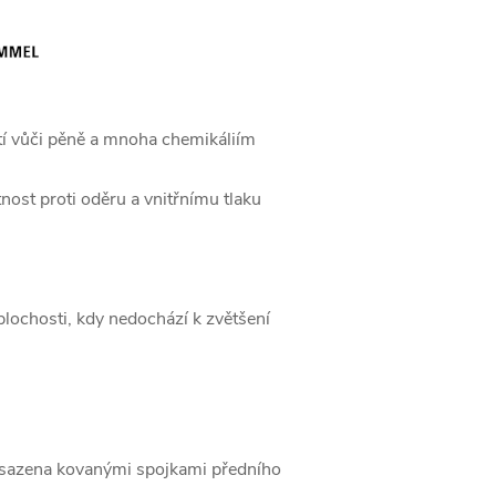
stí vůči pěně a mnoha chemikáliím
nost proti oděru a vnitřnímu tlaku
plochosti, kdy nedochází k zvětšení
osazena kovanými spojkami předního