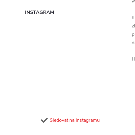
v
INSTAGRAM
h
z
p
d
H
Sledovat na Instagramu