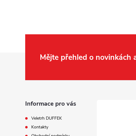
Z
Mějte přehled o novinkách
á
p
a
Informace pro vás
t
Veletrh DUFFEK
Kontakty
í
Obchodní podmínky