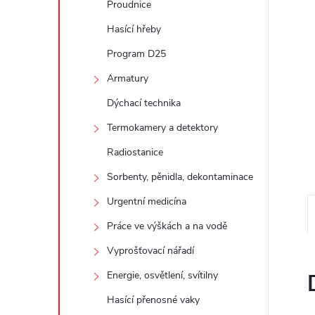
Proudnice
e
Hasící hřeby
l
Program D25
Armatury
Dýchací technika
Termokamery a detektory
Radiostanice
Sorbenty, pěnidla, dekontaminace
Urgentní medicína
Práce ve výškách a na vodě
Vyprošťovací nářadí
Energie, osvětlení, svítilny
Hasící přenosné vaky