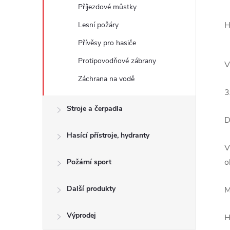
Příjezdové můstky
H
Lesní požáry
Přívěsy pro hasiče
Protipovodňové zábrany
V
Záchrana na vodě
3
Stroje a čerpadla
D
Hasící přístroje, hydranty
V
o
Požární sport
Další produkty
M
Výprodej
H