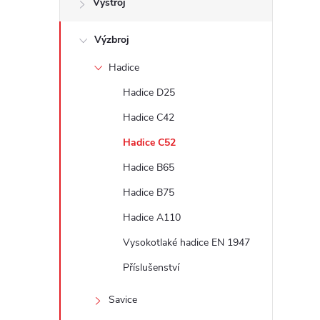
Výstroj
t
Výzbroj
r
Hadice
a
Hadice D25
n
Hadice C42
Hadice C52
n
Hadice B65
í
Hadice B75
Hadice A110
p
Vysokotlaké hadice EN 1947
a
Příslušenství
n
Savice