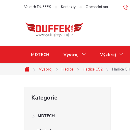
Přejít
Veletrh DUFFEK
Kontakty
Obchodní podmínky
na
obsah
MDTECH
Výstroj
Výzbroj
Výzbroj
Hadice
Hadice C52
Hadice GH
Domů
P
Přeskočit
Kategorie
kategorie
o
MDTECH
s