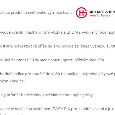
adice předního světového výrobce hadic
ysoce kvalitní hladká vnitřní vložka z EPDM s vynikající odolno
x tkaná polyesterová příze do šroubovice zajišťuje vysokou život
louhá životnost 20 % více nápletu oproti běžným hadicím
hodná hadice pro použití do košů na hadice - zejména díky své 
bjemu hadice.
alý průměr hadice díky speciální technologii výroby,
adice je navázána systémem EASY FIX pro snadné vázání a je 