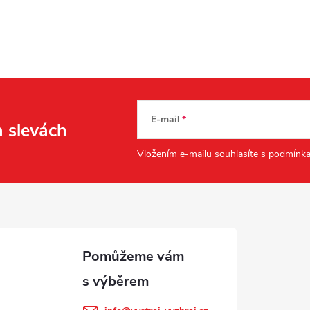
E-mail
a slevách
Vložením e-mailu souhlasíte s
podmínka