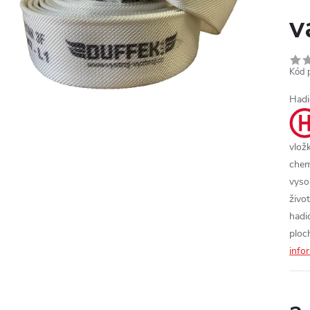
v
Kód 
Hadi
vlož
chem
vyso
živo
hadi
ploc
info