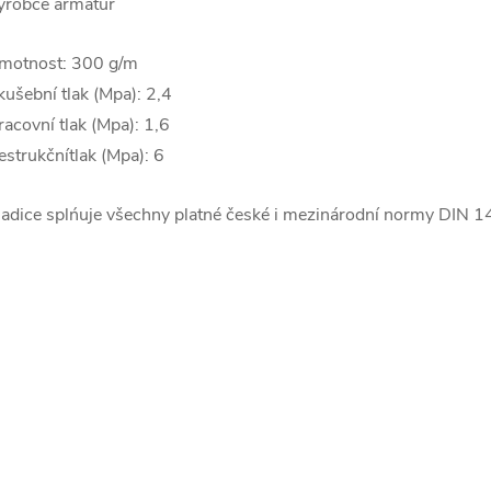
ýrobce armatur
motnost: 300 g/m
kušební tlak (Mpa): 2,4
racovní tlak (Mpa): 1,6
estrukčnítlak (Mpa): 6
adice splńuje všechny platné české i mezinárodní normy DIN 