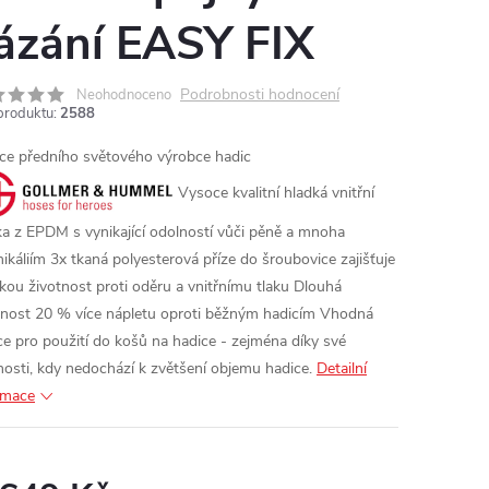
ázání EASY FIX
Podrobnosti hodnocení
Neohodnoceno
produktu:
2588
ce předního světového výrobce hadic
Vysoce kvalitní hladká vnitřní
ka z EPDM s vynikající odolností vůči pěně a mnoha
ikáliím
3x tkaná polyesterová příze do šroubovice zajišťuje
kou životnost proti oděru a vnitřnímu tlaku
Dlouhá
tnost 20 % více nápletu oproti běžným hadicím
Vhodná
ce pro použití do košů na hadice - zejména díky své
hosti, kdy nedochází k zvětšení objemu hadice.
Detailní
rmace