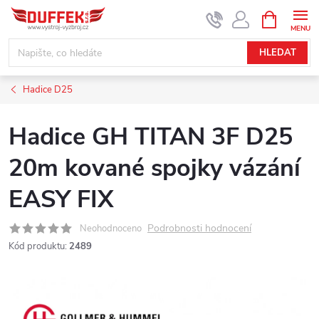
Přejít
NÁKUPNÍ
KOŠÍK
na
obsah
HLEDAT
Hadice D25
Hadice GH TITAN 3F D25
20m kované spojky vázání
EASY FIX
Podrobnosti hodnocení
Neohodnoceno
Kód produktu:
2489