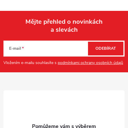
Mějte přehled o novinkách
a slevách
Z
á
E-mail
ODEBÍRAT
p
Vložením e-mailu souhlasíte s
podmínkami ochrany osobních údajů
a
t
í