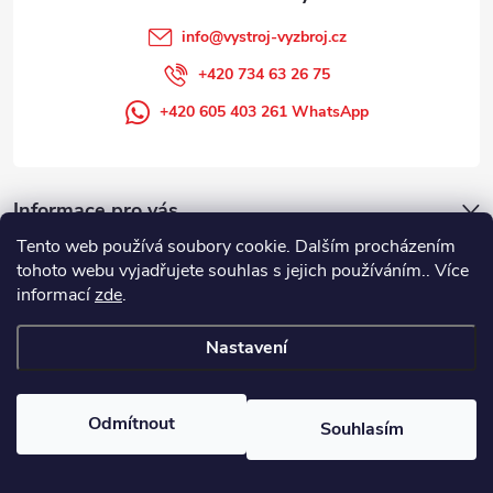
info
@
vystroj-vyzbroj.cz
+420 734 63 26 75
+420 605 403 261 WhatsApp
Informace pro vás
Tento web používá soubory cookie. Dalším procházením
tohoto webu vyjadřujete souhlas s jejich používáním.. Více
informací
zde
.
Nastavení
Copyright 2026
DUFFEK s.r.o. výstroj výzbroj pro hasiče, SDH, HZS, pro
požární sport
. Všechna práva vyhrazena.
Odmítnout
Souhlasím
Vytvořil Shoptet