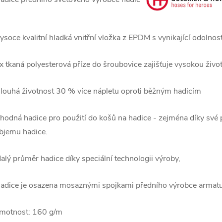
ysoce kvalitní hladká vnitřní vložka z EPDM s vynikající odolno
x tkaná polyesterová příze do šroubovice zajišťuje vysokou život
louhá životnost 30 % více nápletu oproti běžným hadicím
hodná hadice pro použití do košů na hadice - zejména díky své 
bjemu hadice.
alý průměr hadice díky speciální technologii výroby,
adice je osazena mosaznými spojkami předního výrobce armat
motnost: 160 g/m