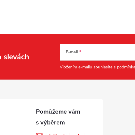
E-mail
a slevách
Vložením e-mailu souhlasíte s
podmínka