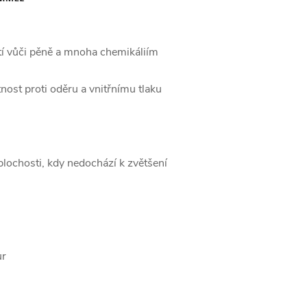
stí vůči pěně a mnoha chemikáliím
nost proti oděru a vnitřnímu tlaku
plochosti, kdy nedochází k zvětšení
ur