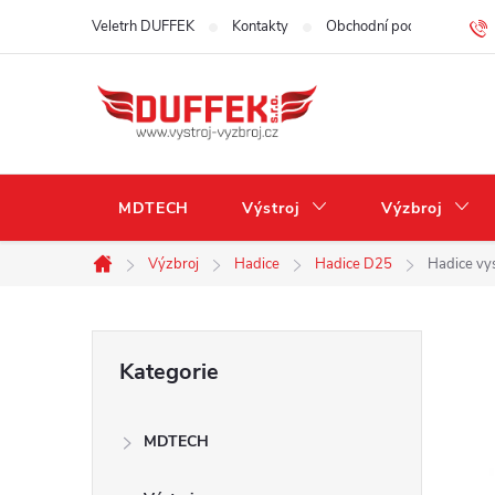
Přejít
Veletrh DUFFEK
Kontakty
Obchodní podmínky
na
obsah
MDTECH
Výstroj
Výzbroj
Výzbroj
Hadice
Hadice D25
Hadice vy
Domů
P
Přeskočit
Kategorie
kategorie
o
MDTECH
s