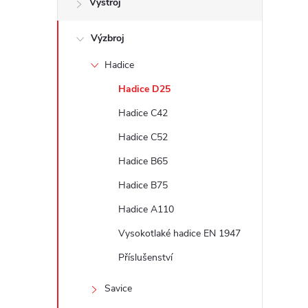
Výstroj
t
Výzbroj
r
Hadice
a
Hadice D25
n
Hadice C42
Hadice C52
n
Hadice B65
í
Hadice B75
Hadice A110
p
Vysokotlaké hadice EN 1947
a
Příslušenství
n
Savice