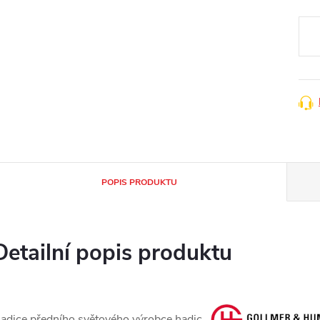
Měr
cena
POPIS PRODUKTU
Detailní popis produktu
adice předního světového výrobce hadic