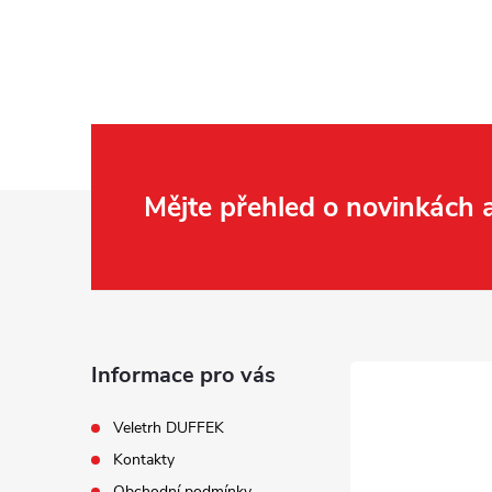
Z
Mějte přehled o novinkách
á
p
a
Informace pro vás
t
Veletrh DUFFEK
Kontakty
í
Obchodní podmínky