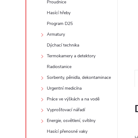
Proudnice
e
Hasící hřeby
l
Program D25
Armatury
Dýchací technika
Termokamery a detektory
Radiostanice
Sorbenty, pěnidla, dekontaminace
Urgentní medicína
Práce ve výškách a na vodě
Vyprošťovací nářadí
Energie, osvětlení, svítilny
Hasící přenosné vaky
H