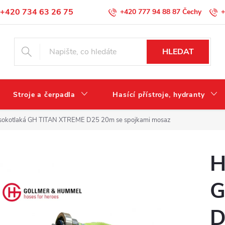
+420 734 63 26 75
+420 777 94 88 87
+
Podmínky ochrany osobních údajů
HLEDAT
Stroje a čerpadla
Hasící přístroje, hydranty
sokotlaká GH TITAN XTREME D25 20m se spojkami mosaz
H
G
D