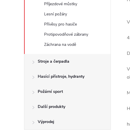
Příjezdové můstky
Lesní požáry
V
Přívěsy pro hasiče
Protipovodňové zábrany
4
Záchrana na vodě
D
Stroje a čerpadla
V
Hasící přístroje, hydranty
o
Požární sport
M
Další produkty
H
Výprodej
h