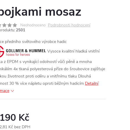
pojkami mosaz
Podrobnosti hodnocení
Neohodnoceno
produktu:
2501
ce předního světového výrobce hadic
Vysoce kvalitní hladká vnitřní
ka z EPDM s vynikající odolností vůči pěně a mnoha
ikáliím
4x tkaná polyesterová příze do šroubovice zajišťuje
kou životnost proti oděru a vnitřnímu tlaku
Dlouhá
tnost 30 % více nápletu oproti běžným hadicím
Detailní
rmace
 190 Kč
2,81 Kč bez DPH