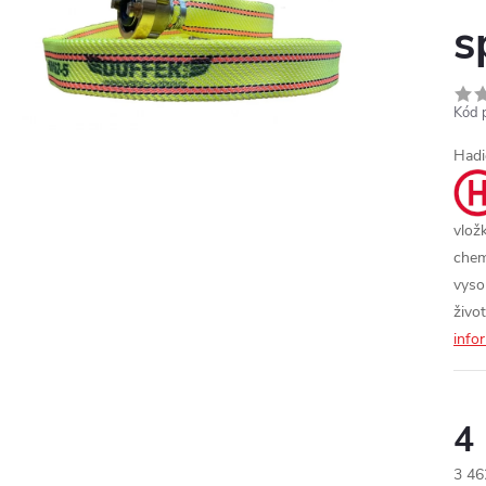
s
Kód 
Hadi
vlož
chem
vyso
živo
info
4
3 46