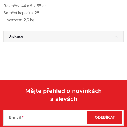
Rozměry: 44 x 9 x 55 cm
Sorbční kapacita: 28 l
Hmotnost: 2,6 kg
Diskuse
Mějte přehled o novinkách
a slevách
Z
á
E-mail
ODEBÍRAT