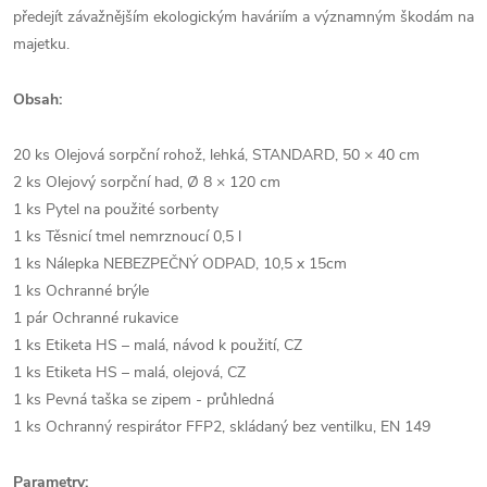
předejít závažnějším ekologickým haváriím a významným škodám na
majetku.
Obsah:
20 ks Olejová sorpční rohož, lehká, STANDARD, 50 × 40 cm
2 ks Olejový sorpční had, Ø 8 × 120 cm
1 ks Pytel na použité sorbenty
1 ks Těsnicí tmel nemrznoucí 0,5 l
1 ks Nálepka NEBEZPEČNÝ ODPAD, 10,5 x 15cm
1 ks Ochranné brýle
1 pár Ochranné rukavice
1 ks Etiketa HS – malá, návod k použití, CZ
1 ks Etiketa HS – malá, olejová, CZ
1 ks Pevná taška se zipem - průhledná
1 ks Ochranný respirátor FFP2, skládaný bez ventilku, EN 149
Parametry: