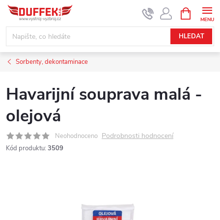
Přejít
NÁKUPNÍ
KOŠÍK
na
obsah
HLEDAT
Sorbenty, dekontaminace
Havarijní souprava malá -
olejová
Podrobnosti hodnocení
Neohodnoceno
Kód produktu:
3509