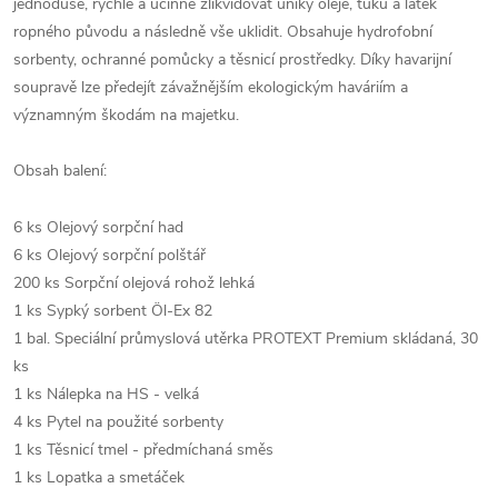
jednoduše, rychle a účinně zlikvidovat úniky oleje, tuků a látek
ropného původu a následně vše uklidit. Obsahuje hydrofobní
sorbenty, ochranné pomůcky a těsnicí prostředky. Díky havarijní
soupravě lze předejít závažnějším ekologickým haváriím a
významným škodám na majetku.
Obsah balení:
6 ks Olejový sorpční had
6 ks Olejový sorpční polštář
200 ks Sorpční olejová rohož lehká
1 ks Sypký sorbent Öl-Ex 82
1 bal. Speciální průmyslová utěrka PROTEXT Premium skládaná, 30
ks
1 ks Nálepka na HS - velká
4 ks Pytel na použité sorbenty
1 ks Těsnicí tmel - předmíchaná směs
1 ks Lopatka a smetáček