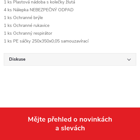
1 ks Plastová nádoba s kolečky žlutá
4 ks Nálepka NEBEZPEČNÝ ODPAD
1 ks Ochranné brýle
1 ks Ochranné rukavice
1 ks Ochranný respirátor
1 ks PE sáčky 250x350x0,05 samouzavírací
Diskuse
Mějte přehled o novinkách
a slevách
Z