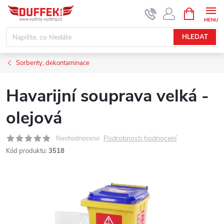
Přejít
NÁKUPNÍ
KOŠÍK
na
obsah
HLEDAT
Sorbenty, dekontaminace
Havarijní souprava velká -
olejová
Podrobnosti hodnocení
Neohodnoceno
Kód produktu:
3518