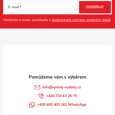
á
E-mail
ODEBÍRAT
p
Vložením e-mailu souhlasíte s
podmínkami ochrany osobních údajů
a
t
í
info
@
vystroj-vyzbroj.cz
+420 734 63 26 75
+420 605 403 261 WhatsApp