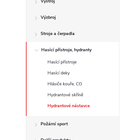
Výstroj
t
Výzbroj
r
a
Stroje a čerpadla
n
Hasící přístroje, hydranty
Hasící přístroje
n
Hasící deky
í
Hlásiče kouře, CO
Hydrantové skříně
p
Hydrantové nástavce
a
Požární sport
n