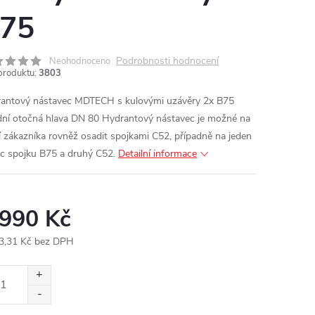
75
Podrobnosti hodnocení
Neohodnoceno
produktu:
3803
antový nástavec MDTECH s kulovými uzávěry 2x B75
ní otočná hlava DN 80
Hydrantový nástavec je možné na
í zákazníka rovněž osadit spojkami C52, případně na jeden
c spojku B75 a druhý C52.
Detailní informace
 990 Kč
3,31 Kč bez DPH
ná
: