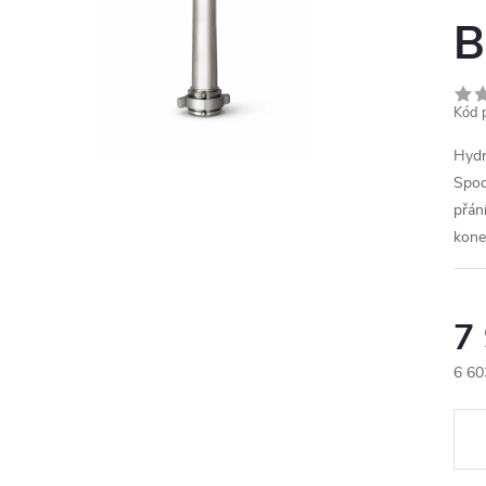
B
Kód 
Hydr
Spod
přán
kone
7
6 60
Měr
cena