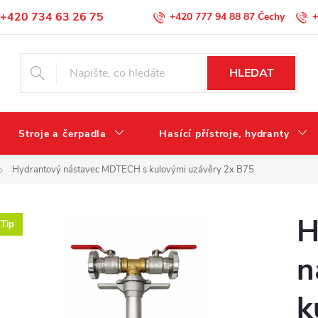
+420 734 63 26 75
+420 777 94 88 87
+
Podmínky ochrany osobních údajů
HLEDAT
Stroje a čerpadla
Hasící přístroje, hydranty
Hydrantový nástavec MDTECH s kulovými uzávěry 2x B75
H
Tip
n
k