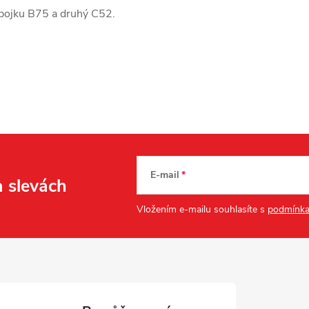
pojku B75 a druhý C52.
E-mail
a slevách
Vložením e-mailu souhlasíte s
podmínka