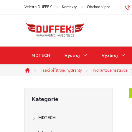
Přejít
Veletrh DUFFEK
Kontakty
Obchodní podmínky
na
obsah
MDTECH
Výstroj
Výzbroj
Hasící přístroje, hydranty
Hydrantové nástavce
Domů
P
Přeskočit
Kategorie
kategorie
o
MDTECH
s