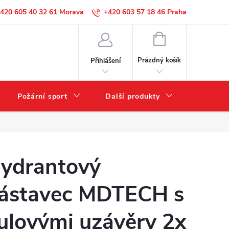
420 605 40 32 61
+420 603 57 18 46
NÁKUPNÍ
KOŠÍK
Prázdný košík
Přihlášení
Požární sport
Další produkty
Výprode
ydrantový
ástavec MDTECH s
ulovými uzávěry 2x