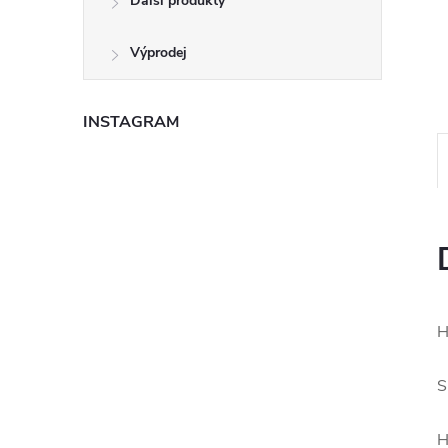
Další produkty
e
Výprodej
l
INSTAGRAM
H
S
H