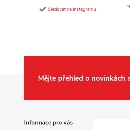
s
Sledovat na Instagramu
Z
Mějte přehled o novinkách
á
p
a
Informace pro vás