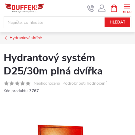
Přejít
NÁKUPNÍ
KOŠÍK
na
obsah
HLEDAT
Hydrantové skříně
Hydrantový systém
D25/30m plná dvířka
Podrobnosti hodnocení
Neohodnoceno
Kód produktu:
3767