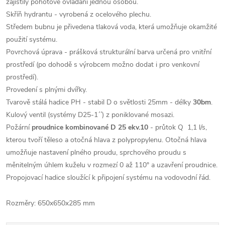
zajistily pohotové ovládání jednou osobou.
Skříň hydrantu - vyrobená z ocelového plechu.
Středem bubnu je přivedena tlaková voda, která umožňuje okamžité
použití systému.
Povrchová úprava - prášková strukturální barva určená pro vnitřní
prostředí (po dohodě s výrobcem možno dodat i pro venkovní
prostředí).
Provedení s plnými dvířky.
Tvarově stálá hadice PH - stabil D o světlosti 25mm - délky
30bm
.
Kulový ventil (systémy D25-1´´) z poniklované mosazi.
Požární
proudnice kombinované D 25 ekv.10
- průtok Q 1,1 l/s,
kterou tvoří těleso a otočná hlava z polypropylenu. Otočná hlava
umožňuje nastavení plného proudu, sprchového proudu s
měnitelným úhlem kuželu v rozmezí 0 až 110° a uzavření proudnice.
Propojovací hadice sloužící k připojení systému na vodovodní řád.
Rozměry: 650x650x285 mm