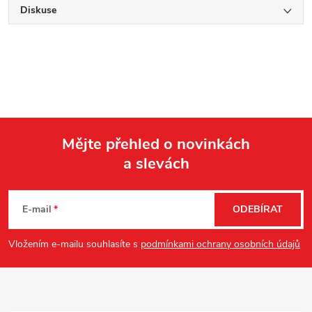
Diskuse
Mějte přehled o novinkách
a slevách
Z
á
E-mail
ODEBÍRAT
p
Vložením e-mailu souhlasíte s
podmínkami ochrany osobních údajů
a