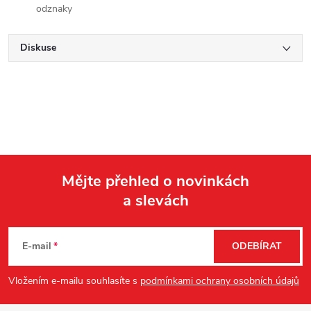
odznaky
Diskuse
Mějte přehled o novinkách
a slevách
Z
á
E-mail
ODEBÍRAT
p
Vložením e-mailu souhlasíte s
podmínkami ochrany osobních údajů