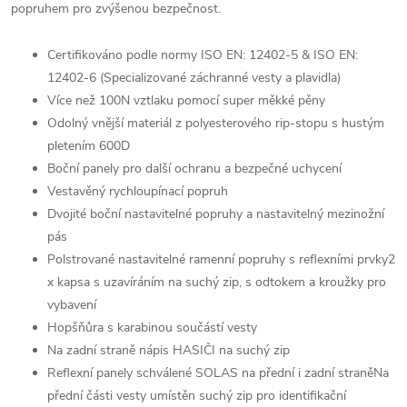
popruhem pro zvýšenou bezpečnost.
Certifikováno podle normy ISO EN: 12402-5 & ISO EN:
12402-6 (Specializované záchranné vesty a plavidla)
Více než 100N vztlaku pomocí super měkké pěny
Odolný vnější materiál z polyesterového rip-stopu s hustým
pletením 600D
Boční panely pro další ochranu a bezpečné uchycení
Vestavěný rychloupínací popruh
Dvojité boční nastavitelné popruhy a nastavitelný mezinožní
pás
Polstrované nastavitelné ramenní popruhy s reflexními prvky2
x kapsa s uzavíráním na suchý zip, s odtokem a kroužky pro
vybavení
Hopšňůra s karabinou součástí vesty
Na zadní straně nápis HASIČI na suchý zip
Reflexní panely schválené SOLAS na přední i zadní straněNa
přední části vesty umístěn suchý zip pro identifikační