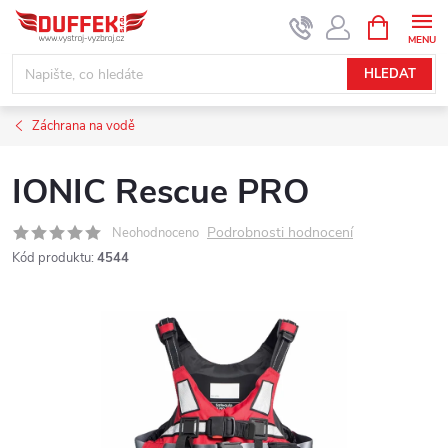
Přejít
NÁKUPNÍ
KOŠÍK
na
obsah
HLEDAT
Záchrana na vodě
IONIC Rescue PRO
Podrobnosti hodnocení
Neohodnoceno
Kód produktu:
4544