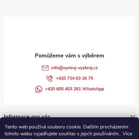
a
t
í
info
@
vystroj-vyzbroj.cz
+420 734 63 26 75
+420 605 403 261 WhatsApp
Informace pro vás
Tento web používá soubory cookie. Dalším procházením
tohoto webu vyjadřujete souhlas s jejich používáním.. Více