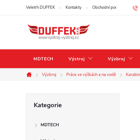
Přejít
Veletrh DUFFEK
Kontakty
Obchodní podmínky
na
obsah
MDTECH
Výstroj
Výzbroj
Výzbroj
Práce ve výškách a na vodě
Karabin
Domů
P
Přeskočit
Kategorie
kategorie
o
MDTECH
s