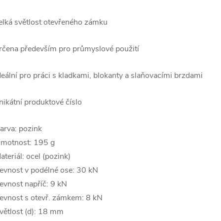
elká světlost otevřeného zámku
rčena především pro průmyslové použití
deální pro práci s kladkami, blokanty a slaňovacími brzdami
nikátní produktové číslo
arva: pozink
motnost: 195 g
ateriál: ocel (pozink)
evnost v podélné ose: 30 kN
evnost napříč: 9 kN
evnost s otevř. zámkem: 8 kN
větlost (d): 18 mm