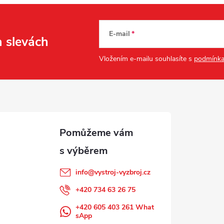
E-mail
a slevách
Vložením e-mailu souhlasíte s
podmínka
info
@
vystroj-vyzbroj.cz
+420 734 63 26 75
+420 605 403 261 What
sApp