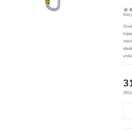
Kód 
Ocel
tripl
otev
ideá
unik
3
263,
Měr
cena