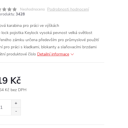
Podrobnosti hodnocení
Neohodnoceno
produktu:
3428
ová karabina pro práci ve výškách
e lock pojistka
Keylock
vysoká pevnost
velká světlost
řeného zámku
určena především pro průmyslové použití
lní pro práci s kladkami, blokanty a slaňovacími brzdami
átní produktové číslo
Detailní informace
19 Kč
64 Kč bez DPH
ná
: