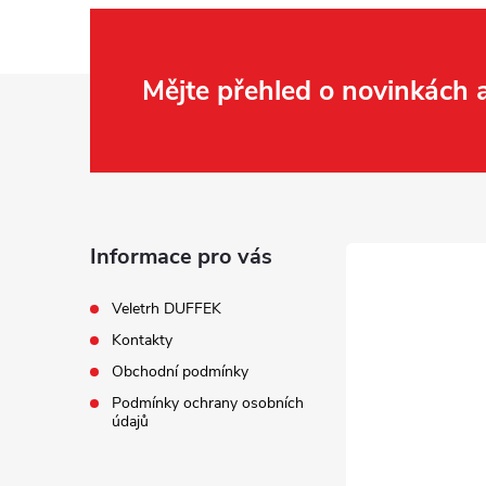
Z
Mějte přehled o novinkách
á
p
a
Informace pro vás
t
Veletrh DUFFEK
Kontakty
í
Obchodní podmínky
Podmínky ochrany osobních
údajů