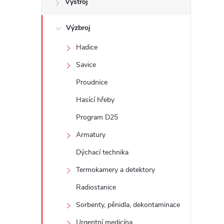
Výstroj
t
Výzbroj
r
Hadice
a
Savice
n
Proudnice
Hasící hřeby
n
Program D25
í
Armatury
Dýchací technika
p
Termokamery a detektory
a
Radiostanice
n
Sorbenty, pěnidla, dekontaminace
Urgentní medicína