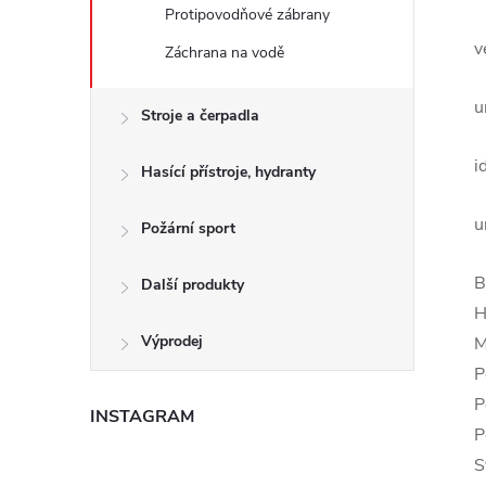
Protipovodňové zábrany
v
Záchrana na vodě
u
Stroje a čerpadla
i
Hasící přístroje, hydranty
u
Požární sport
B
Další produkty
H
Výprodej
M
P
P
INSTAGRAM
P
S