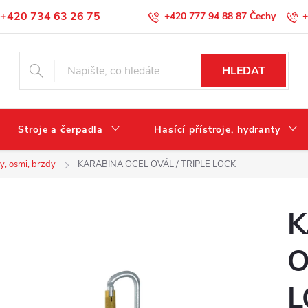
+420 734 63 26 75
+420 777 94 88 87
+
Podmínky ochrany osobních údajů
HLEDAT
Stroje a čerpadla
Hasící přístroje, hydranty
y, osmi, brzdy
KARABINA OCEL OVÁL / TRIPLE LOCK
K
O
L