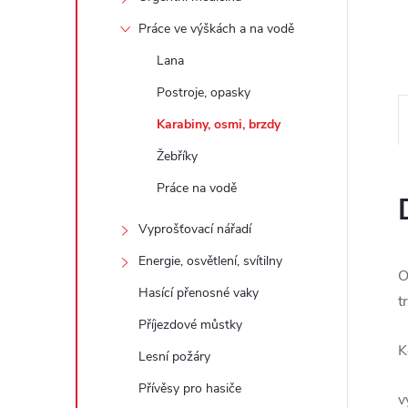
e
Práce ve výškách a na vodě
l
Lana
Postroje, opasky
Karabiny, osmi, brzdy
Žebříky
Práce na vodě
Vyprošťovací nářadí
Energie, osvětlení, svítilny
O
Hasící přenosné vaky
t
Příjezdové můstky
K
Lesní požáry
Přívěsy pro hasiče
v