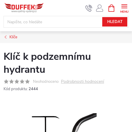
Přejít
NÁKUPNÍ
KOŠÍK
na
obsah
HLEDAT
Klíče
Klíč k podzemnímu
hydrantu
Podrobnosti hodnocení
Neohodnoceno
Kód produktu:
2444