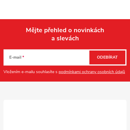
Mějte přehled o novinkách
a slevách
Z
á
E-mail
ODEBÍRAT
p
Vložením e-mailu souhlasíte s
podmínkami ochrany osobních údajů
a
t
í