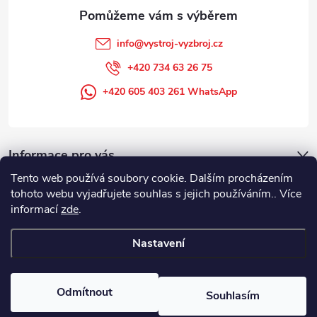
info
@
vystroj-vyzbroj.cz
+420 734 63 26 75
+420 605 403 261 WhatsApp
Informace pro vás
Tento web používá soubory cookie. Dalším procházením
tohoto webu vyjadřujete souhlas s jejich používáním.. Více
informací
zde
.
Nastavení
Copyright 2026
DUFFEK s.r.o. výstroj výzbroj pro hasiče, SDH, HZS, pro
požární sport
. Všechna práva vyhrazena.
Odmítnout
Souhlasím
Vytvořil Shoptet