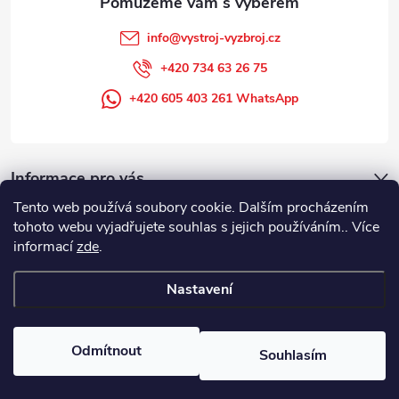
info
@
vystroj-vyzbroj.cz
+420 734 63 26 75
+420 605 403 261 WhatsApp
Informace pro vás
Tento web používá soubory cookie. Dalším procházením
tohoto webu vyjadřujete souhlas s jejich používáním.. Více
informací
zde
.
Nastavení
Copyright 2026
DUFFEK s.r.o. výstroj výzbroj pro hasiče, SDH, HZS, pro
požární sport
. Všechna práva vyhrazena.
Odmítnout
Souhlasím
Vytvořil Shoptet