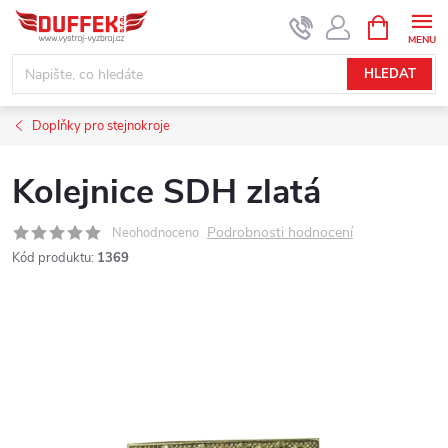
Přejít
NÁKUPNÍ
KOŠÍK
na
obsah
HLEDAT
Doplňky pro stejnokroje
Kolejnice SDH zlatá
Podrobnosti hodnocení
Neohodnoceno
Kód produktu:
1369