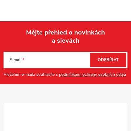
Mějte přehled o novinkách
a slevách
Z
á
E-mail
ODEBÍRAT
p
Vložením e-mailu souhlasíte s
podmínkami ochrany osobních údajů
a
t
í