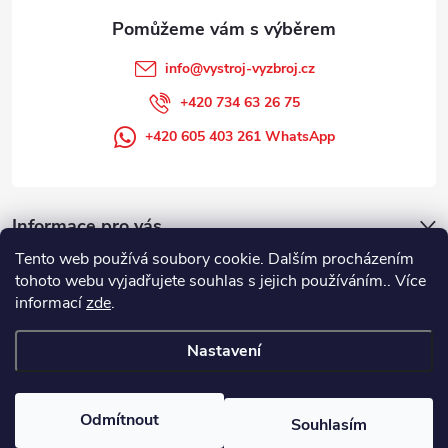
info
@
vystroj-vyzbroj.cz
+420 734 63 26 75
+420 605 403 261 WhatsApp
Informace pro vás
Tento web používá soubory cookie. Dalším procházením
tohoto webu vyjadřujete souhlas s jejich používáním.. Více
informací
zde
.
Nastavení
Copyright 2026
DUFFEK s.r.o. výstroj výzbroj pro hasiče, SDH, HZS, pro
požární sport
. Všechna práva vyhrazena.
Odmítnout
Souhlasím
Vytvořil Shoptet